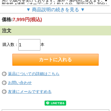
局）の認可を受けております。屋外・屋内共に使えます。●
耐水性 ●速乾（オープンタイム約１０分。固定は20～30分）
●耐久性●耐溶剤性●研磨性に優れています。●乾燥時の色：
▼ 商品説明の続きを見る ▼
薄茶
【接着不可な場所】
価格:
7,999円
(税込)
水中や常時水のかかる場所はお使い頂けません。構造接着や
力が加わる様な場所にはお使い頂けません。
注文
購入数：
本
返品についての詳細はこちら
お問い合わせ
友達にメールですすめる