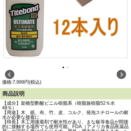
価格:7,999円(税込)
商品説明
【成分】架橋型酢酸ビニル樹脂系（樹脂族樹脂52％水
48％）
【用途】木、紙、布、竹、皮、コルク、発泡スチロールの耐
水が必要な接着に
【特長】木工用接着剤で耐水性があり、まな板等食品が間接
的に接触する場所でも使用可能。FDA（アメリカ食品医薬品