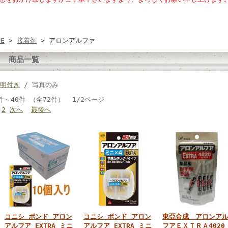
ME
>
接着剤
> アロンアルファ
商品一覧
明付き
/ 写真のみ
件～40件 （全72件） 1/2ページ
2
次へ
最後へ
コニシ ボンド アロン
コニシ ボンド アロン
東亞合成 アロンア
アルフア EXTRA ミニ
アルフア EXTRA ミニ
フアＥＸＴＲＡ402