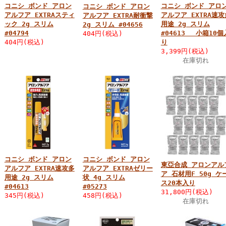
コニシ ボンド アロン
コニシ ボンド アロ
コニシ ボンド アロン
アルフア EXTRAスティ
アルフア EXTRA速攻
アルフア EXTRA耐衝撃
ック 2g スリム
用途 2g スリム
2g スリム #04656
#04794
#04613 小箱10個
404円(税込)
404円(税込)
り
3,399円(税込)
在庫切れ
コニシ ボンド アロン
コニシ ボンド アロン
東亞合成 アロンアル
アルフア EXTRA速攻多
アルフア EXTRAゼリー
ア 石材用F 50g ケ
用途 2g スリム
状 4g スリム
ス20本入り
#04613
#05273
31,800円(税込)
345円(税込)
458円(税込)
在庫切れ