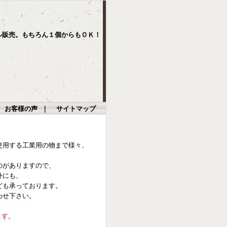
ル販売。もちろん１個からもＯＫ！
｜
お客様の声
｜
サイトマップ
使用する工業用の物まで様々、
のがありますので、
外にも、
ども承っております。
わせ下さい。
ます。
。