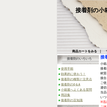
接着剤の小箱屋
商品カートをみる
｜
接
接着剤のいろいろ
小箱
接着
使用手順
材質
効果的に使おう！
接合
接着剤の種類と注意点
ご使
接着剤のQ＆A
適切
小箱屋へよくある質問
当店
用語集
いつ
接着剤の豆知識
※迅
ご迷