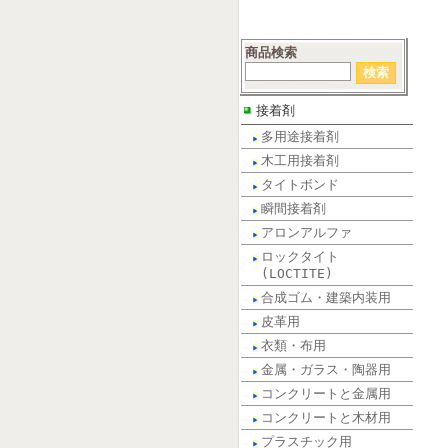
商品検索
接着剤
多用途接着剤
木工用接着剤
タイトボンド
瞬間接着剤
アロンアルファ
ロックタイト
(LOCTITE)
合成ゴム・建築内装用
皮革用
衣類・布用
金属・ガラス・陶器用
コンクリートと金属用
コンクリートと木材用
プラスチック用