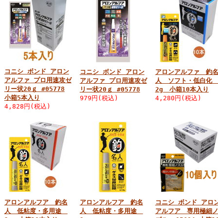
コニシ ボンド アロン
コニシ ボンド アロン
アロンアルファ 釣
アルファ プロ用速攻ゼ
アルファ プロ用速攻ゼ
人 ソフト・低白
リー状20ｇ #05778
リー状20ｇ #05778
2g 小箱10本入り
小箱5本入り
979円(税込)
4,280円(税込)
4,828円(税込)
アロンアルフア 釣名
アロンアルフア 釣名
コニシ ボンド アロ
人 低粘度・多用途
人 低粘度・多用途
アルフア 専用極細