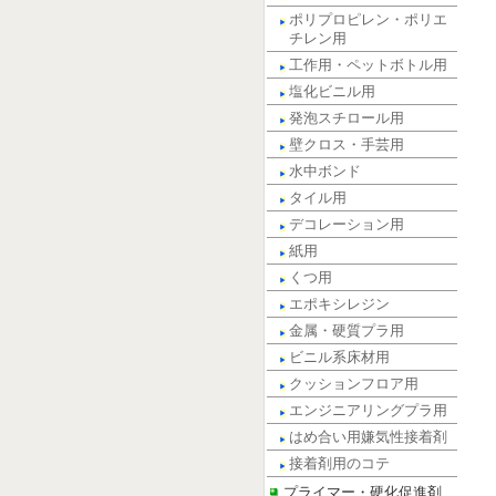
ポリプロピレン・ポリエ
チレン用
工作用・ペットボトル用
塩化ビニル用
発泡スチロール用
壁クロス・手芸用
水中ボンド
タイル用
デコレーション用
紙用
くつ用
エポキシレジン
金属・硬質プラ用
ビニル系床材用
クッションフロア用
エンジニアリングプラ用
はめ合い用嫌気性接着剤
接着剤用のコテ
プライマー・硬化促進剤