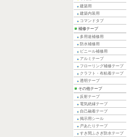
建築用
建築内装用
コマンドタブ
補修テープ
多用途補修用
防水補修用
ビニール補修用
アルミテープ
フローリング補修テープ
クラフト・布粘着テープ
透明テープ
その他テープ
反射テープ
電気絶縁テープ
自己融着テープ
掲示用シール
戸あたりテープ
すき間ふさぎ防水テープ