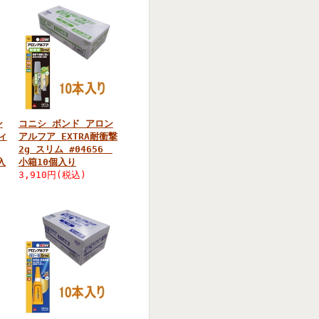
ン
コニシ ボンド アロン
ィ
アルフア EXTRA耐衝撃
2g スリム #04656
入
小箱10個入り
3,910円(税込)