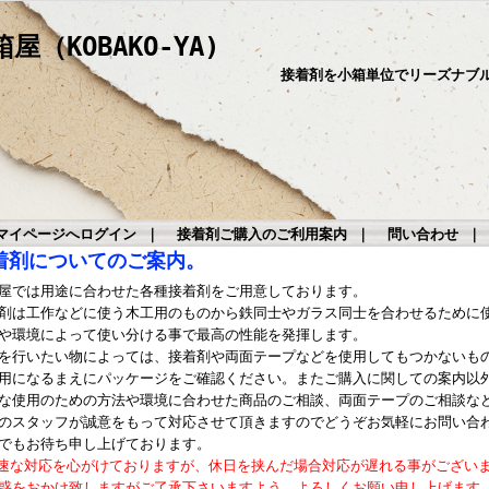
（KOBAKO-YA)
接着剤を小箱単位でリーズナブ
マイページへログイン
｜
接着剤ご購入のご利用案内
｜
問い合わせ
着剤についてのご案内。
屋では用途に合わせた各種接着剤をご用意しております。
剤は工作などに使う木工用のものから鉄同士やガラス同士を合わせるために
や環境によって使い分ける事で最高の性能を発揮します。
を行いたい物によっては、接着剤や両面テープなどを使用してもつかないも
用になるまえにパッケージをご確認ください。またご購入に関しての案内以
な使用のための方法や環境に合わせた商品のご相談、両面テープのご相談な
のスタッフが誠意をもって対応させて頂きますのでどうぞお気軽にお問い合
でもお待ち申し上げております。
速な対応を心がけておりますが、休日を挟んだ場合対応が遅れる事がござい
惑をおかけ致しますがご了承下さいますよう、よろしくお願い申し上げます