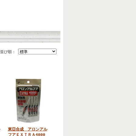
並び順：
ル
東亞合成 アロンアル
0
フアＥＸＴＲＡ4000