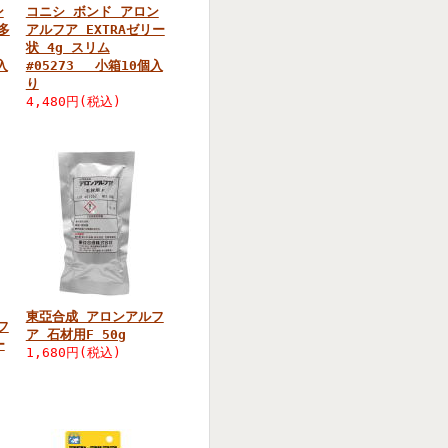
ン
コニシ ボンド アロン
多
アルフア EXTRAゼリー
状 4g スリム
入
#05273 小箱10個入
り
4,480円(税込)
東亞合成 アロンアルフ
フ
ア 石材用F 50g
ー
1,680円(税込)