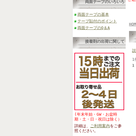
両面テープのいろいろ
両面テープの基本
テープ貼付のポイント
HO
両面テープのQ＆A
接着剤の出荷に関して
説
1
1
(年末年始・GW・お盆時
期・土・日・祝日は除く）
詳細は、
ご利用案内
をご参
照くださ
い。