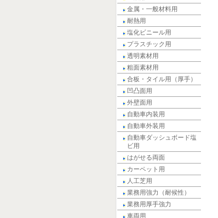
金属・一般材料用
耐熱用
塩化ビニール用
プラスチック用
透明素材用
粗面素材用
合板・タイル用（厚手）
凹凸面用
外壁面用
自動車内装用
自動車外装用
自動車ダッシュボード塩
ビ用
はがせる両面
カーペット用
人工芝用
業務用強力（耐候性）
業務用厚手強力
車両用