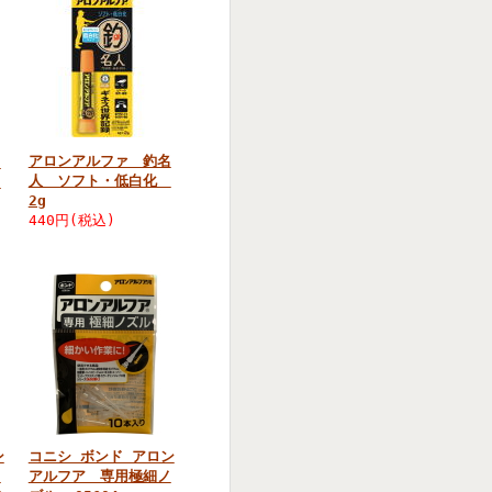
アロンアルファ 釣名
名
人 ソフト・低白化
化
2g
440円(税込)
ン
コニシ ボンド アロン
ノ
アルフア 専用極細ノ