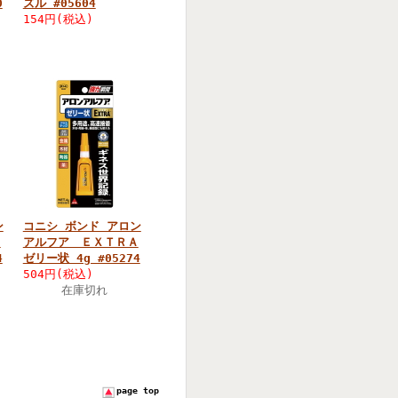
0
ズル #05604
154円(税込)
ン
コニシ ボンド アロン
Ａ
アルフア ＥＸＴＲＡ
4
ゼリー状 4g #05274
504円(税込)
在庫切れ
page top