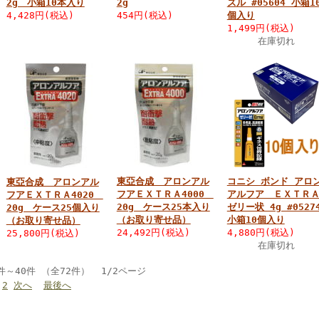
2g 小箱10本入り
2g
ズル #05604 小箱1
4,428円(税込)
454円(税込)
個入り
1,499円(税込)
在庫切れ
東亞合成 アロンアル
コニシ ボンド アロ
東亞合成 アロンアル
フアＥＸＴＲＡ4000
アルフア ＥＸＴＲ
フアＥＸＴＲＡ4020
20g ケース25本入り
ゼリー状 4g #0527
20g ケース25個入り
（お取り寄せ品）
小箱10個入り
（お取り寄せ品）
24,492円(税込)
4,880円(税込)
25,800円(税込)
在庫切れ
件～40件 （全72件） 1/2ページ
2
次へ
最後へ