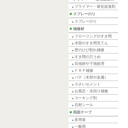
プライマー・硬化促進剤
スプレーのり
スプレーのり
補修材
フローリングのすき間
木部のすき間充てん
壁のひび割れ補修
すき間の穴うめ
目地材や下地処理
ＦＲＰ補修
パテ（木部や金属）
小さいセメント
お風呂・水回り補修
コーキング剤
石材シール
両面テープ
多用途
一般用