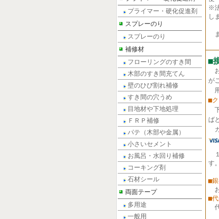
※
プライマー・硬化促進剤
し
スプレーのり
ま
スプレーのり
補修材
■
フローリングのすき間
木部のすき間充てん
が
壁のひび割れ補修
用
すき間の穴うめ
■
目地材や下地処理
ば
ＦＲＰ補修
カ
パテ（木部や金属）
小さいセメント
お風呂・水回り補修
す
コーキング剤
石材シール
■
両面テープ
■
多用途
一般用