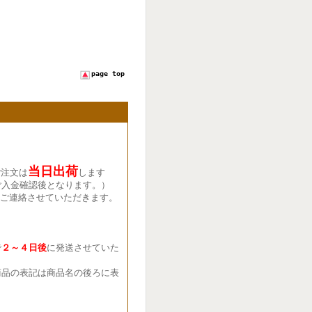
page top
当日出荷
ご注文は
します
ご入金確認後となります。）
ご連絡させていただきます。
で
２～４日後
に発送させていた
品の表記は商品名の後ろに表