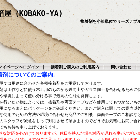
（KOBAKO-YA)
接着剤を小箱単位でリーズナブ
マイページへログイン
｜
接着剤ご購入のご利用案内
｜
問い合わせ
着剤についてのご案内。
屋では用途に合わせた各種接着剤をご用意しております。
剤は工作などに使う木工用のものから鉄同士やガラス同士を合わせるために
や環境によって使い分ける事で最高の性能を発揮します。
を行いたい物によっては、接着剤や両面テープなどを使用してもつかないも
用になるまえにパッケージをご確認ください。またご購入に関しての案内以
な使用のための方法や環境に合わせた商品のご相談、両面テープのご相談な
のスタッフが誠意をもって対応させて頂きますのでどうぞお気軽にお問い合
でもお待ち申し上げております。
速な対応を心がけておりますが、休日を挟んだ場合対応が遅れる事がござい
惑をおかけ致しますがご了承下さいますよう、よろしくお願い申し上げます