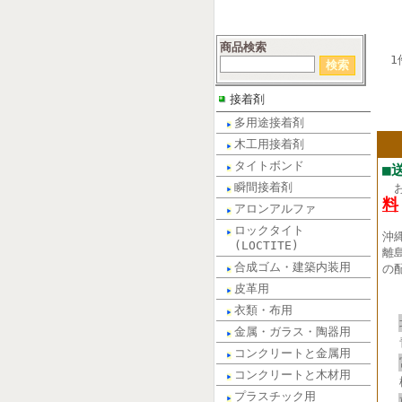
商品検索
1
接着剤
多用途接着剤
木工用接着剤
タイトボンド
■
瞬間接着剤
料
アロンアルファ
ロックタイト
沖
(LOCTITE)
離
合成ゴム・建築内装用
の
皮革用
衣類・布用
金属・ガラス・陶器用
コンクリートと金属用
コンクリートと木材用
プラスチック用