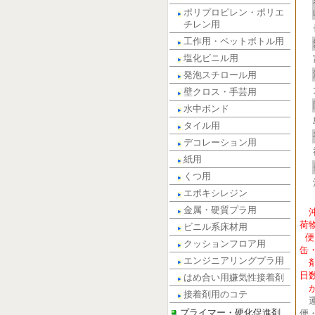
ポリプロピレン・ポリエ
チレン用
工作用・ペットボトル用
塩化ビニル用
発泡スチロール用
壁クロス・手芸用
水中ボンド
タイル用
デコレーション用
紙用
くつ用
エポキシレジン
金属・硬質プラ用
荷
ビニル系床材用
便
クッションフロア用
缶
エンジニアリングプラ用
剤
日
はめ合い用嫌気性接着剤
が
接着剤用のコテ
運
プライマー・硬化促進剤
便