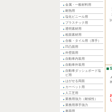
金属・一般材料用
耐熱用
塩化ビニール用
1
プラスチック用
透明素材用
粗面素材用
合板・タイル用（厚手）
凹凸面用
外壁面用
自動車内装用
自動車外装用
■
自動車ダッシュボード塩
ビ用
小
はがせる両面
電話
カーペット用
FA
人工芝用
業務用強力（耐候性）
業務用厚手強力
車両用