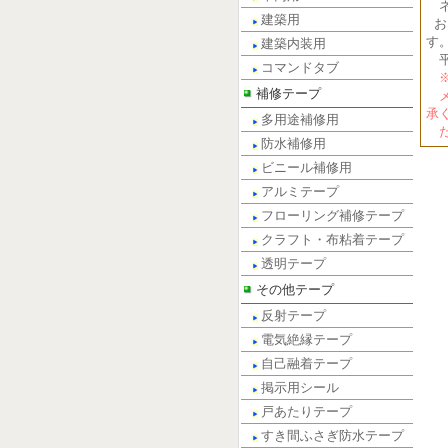
ネ
建築用
お
す
建築内装用
平
コマンドタブ
※
補修テープ
メ
承
多用途補修用
だ
防水補修用
ビニール補修用
アルミテープ
フローリング補修テープ
クラフト・布粘着テープ
透明テープ
その他テープ
反射テープ
電気絶縁テープ
自己融着テープ
掲示用シール
戸あたりテープ
すき間ふさぎ防水テープ