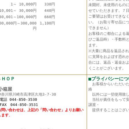
1～ 10,000円
330円
未開封、未使用のもの
10,001～ 30,000円
440円
せていただきます。７
ご要望はお受けできな
30,001～100,000円
660円
い。（お取り寄せ品に
00,000円～300,000
1,100円
できません）
円
お客様のご都合による
びご返品時）・手数料
ます。
※大量に商品を返品さ
に支障をおよぼす恐れ
合には、返品・返金お
くことがございます。
ＳＨＯＰ
■プライバシーにつ
お客様からいただい
箱屋
絡
神奈川県川崎市高津区久地3-7-30
以外には一切使用致し
 044-850-3530
当社が責任をもって安
X 044-850-3531
譲渡・
お問い合わせは、上記の「問い合わせ」よりお願い
提供することはござい
し
ます
。