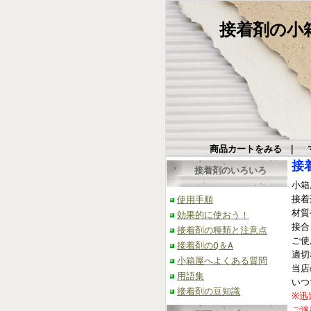
接着剤の小箱屋
商品カートをみる
｜
接
接着剤のいろいろ
小箱
接着
使用手順
材質
効果的に使おう！
接合
接着剤の種類と注意点
ご使
接着剤のQ＆A
適切
小箱屋へよくある質問
当店
用語集
いつ
接着剤の豆知識
※迅
ご迷