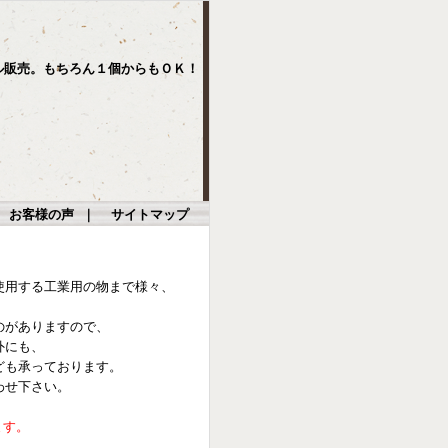
ル販売。もちろん１個からもＯＫ！
｜
お客様の声
｜
サイトマップ
使用する工業用の物まで様々、
のがありますので、
外にも、
ども承っております。
わせ下さい。
ます。
。