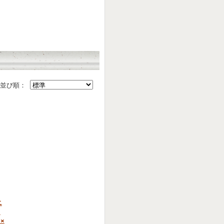
並び順：
ニ
Ｐ
×