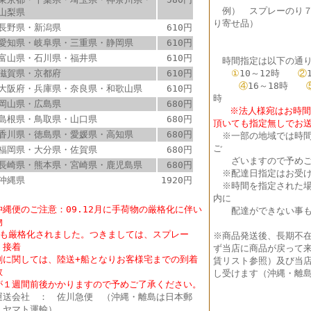
例） スプレーのり
山梨県
り寄せ品）
長野県・新潟県
610円
愛知県・岐阜県・三重県・静岡県
610円
富山県・石川県・福井県
610円
時間指定は以下の通り
滋賀県・京都府
610円
①
10～12時
②
④
16～18時
大阪府・兵庫県・奈良県・和歌山県
610円
時
岡山県・広島県
680円
※法人様宛はお時間指
島根県・鳥取県・山口県
680円
頂いても指定無しでお
香川県・徳島県・愛媛県・高知県
680円
※
一部の地域では時
ご
福岡県・大分県・佐賀県
680円
ざいますので予めご
長崎県・熊本県・宮崎県・鹿児島県
680円
※配達日指定はお受け
沖縄県
1920円
※時間を指定された場
内に
沖縄便のご注意：09.12月に手荷物の厳格化に伴い
配達ができない事も
物
も厳格化されました。つきましては、スプレー
※商品発送後、長期不
・接着
ず当店に商品が戻って
に関しては、陸送+船となりお客様宅までの到着
賃リスト参照）及び当店
数
し受けます（沖縄・離島
１週間前後かかりますので予めご了承ください。
送会社 ： 佐川急便 （沖縄・離島は日本郵
・ヤマト運輸）