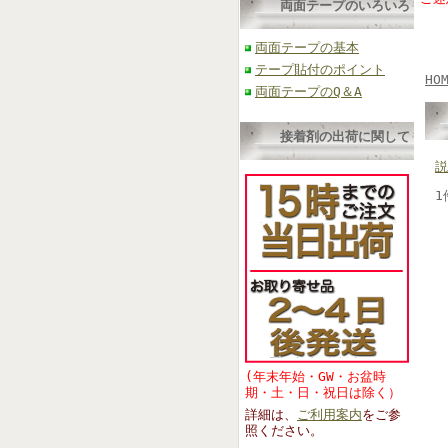
両面テープのいろいろ
両面テープの基本
テープ貼付のポイント
HO
両面テープのQ＆A
接着剤の出荷に関して
説
1
(年末年始・GW・お盆時
期・土・日・祝日は除く）
詳細は、
ご利用案内
をご参
照くださ
い。