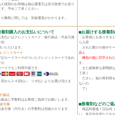
法人様宛のお荷物は福山通運又は佐川急便でお送り
ます。予めご了承ください。
た離島に関しては、別途運賃がかかります。
接着剤購入のお支払いについて
■
お届けする接着剤
お支払いはクレジットカード・銀行振込・代金引換
お客様にお送りすると
ご利
ら入荷
いただけます。
された際の小箱やケー
クレジットカード
品と
下記カードマークのついたクレジットカードであれ
梱包の箱に印字された
どの
す。
ードでもご利用可能です。
また緩衝材も新聞紙な
了承く
ださい。箱の再利用を
１回から２４回払い リボ払いよりお選び頂けま
ないの
。
で）
銀行振込
お振込に手数料はお客様ご負担でお願いします。
■接着剤などのご返
代金引換
代金引換（代引き）の手数料は別途かかります。
商品到着後７日以内
い。返品先住所などを