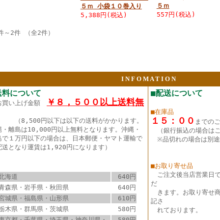
５ｍ
５ｍ 小袋１０巻入り
557円(税込)
5,388円(税込)
件～2件 （全2件）
I N F O M A T I O N
送料について
■配送について
￥８，５００以上送料無
お買い上げ金額
■在庫品
１５：００
（8,500円以下は以下の送料がかかります。
までの
縄・離島は10,000円以上無料となります。沖縄・
（銀行振込の場合は
島で１万円以下の場合は、日本郵便・ヤマト運輸で
※品切れの場合は別途
配送となり運賃は1,920円になります）
■お取り寄せ品
ご注文後当店営業日
北海道
640円
だ
青森県・岩手県・秋田県
640円
きます。お取り寄せ商
宮城県・福島県・山形県
610円
記さ
栃木県・群馬県・茨城県
580円
れております。
東京都・千葉県・埼玉県・神奈川県・
580円