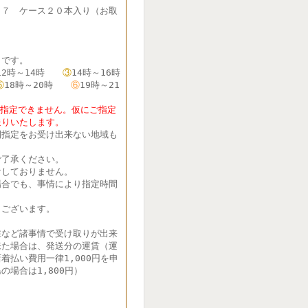
７７ ケース２０本入り（お取
です。
12時～14時
③
14時～16時
⑤
18時～20時
⑥
19時～21
定できません。仮にご指定
送りいたします。
間指定をお受け出来ない地域も
了承ください。
しておりません。
合でも、事情により指定時間
ございます。
在など諸事情で受け取りが出来
来た場合は、発送分の運賃（運
着払い費用一律1,000円を申
の場合は1,800円）