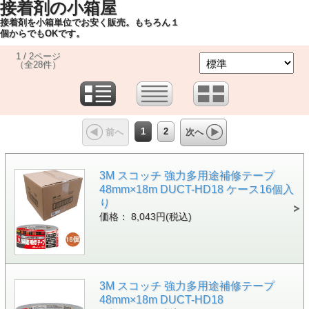
接着剤の小箱屋
接着剤を小箱単位でお安く販売。もちろん１
個からでもOKです。
1 / 2ページ
（全28件）
1
2
前へ
次へ
3M スコッチ 強力多用途補修テープ
48mm×18m DUCT-HD18 ケース16個入
り
価格： 8,043円(税込)
3M スコッチ 強力多用途補修テープ
48mm×18m DUCT-HD18