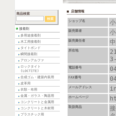
■ 店舗情報
商品検索
ショップ名
小
接着剤
販売業者
小
多用途接着剤
販売責任者
中
木工用接着剤
タイトボンド
所在地
2
瞬間接着剤
3
アロンアルファ
ロックタイト
電話番号
0
(LOCTITE)
合成ゴム・建築内装用
FAX番号
0
皮革用
メールアドレス
i
衣類・布用
金属・ガラス・陶器用
ホームページ
h
コンクリートと金属用
取扱商品
接
コンクリートと木材用
タ
プラスチック用