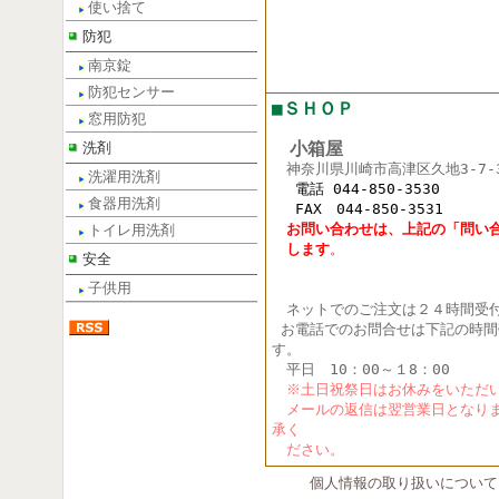
使い捨て
防犯
南京錠
防犯センサー
■ＳＨＯＰ
窓用防犯
小箱屋
洗剤
神奈川県川崎市高津区久地3-7-
洗濯用洗剤
電話 044-850-3530
食器用洗剤
FAX 044-850-3531
お問い合わせは、上記の「問い
トイレ用洗剤
し
ます
。
安全
子供用
ネットでのご注文は２４時間受付
お電話でのお問合せは下記の時間
す。
平日 10：00～１8：00
※土日祝祭日はお休みをいただ
メールの返信は翌営業日となりま
承く
ださい。
個人情報の取り扱いについて