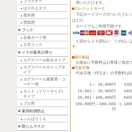
ファスナー
用いただけます。
はりかえタブ
■クレジットカード
下記カードマークのついたクレ
屋外用
ばどの
壁紙用
カードでもご利用可能です。
フック
石膏ボード用
１回から２４回払い リボ払い
Ｓ字フック
す。
イスや家具の滑り
■銀行振込
カグスベール貼るタイプ
お振込に手数料はお客様ご負担
カグスベールキャップタ
■代金引換
イプ
代金引換（代引き）の手数料は
カグスベール重量用・コ
ーナー用
1～ 10,000円
330
10,001～ 30,000円
440
カット（フリーサイズ）
タイプ
30,001～100,000円
660
プロ用
100,000円～300,000
1,10
円
家具転倒防止
ふんばりくん
防じんマスク