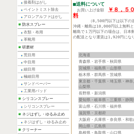
接着剤はがし
■送料について
￥８，５
ペイントミスト除去
お買い上げ金額
料
アロンアルファはがし
（8,500円以下は以下の
防水スプレー
沖縄・離島は10,000円以上無料
離島で１万円以下の場合は、日本
衣類・布用
の配送となり運賃は1,920円にな
革靴用
研磨材
荒目用
北海道
青森県・岩手県・秋田県
中目用
宮城県・福島県・山形県
細目用
栃木県・群馬県・茨城県
極細目用
東京都・千葉県・埼玉県・神奈
サンドペーパー
山梨県
工業用パッド
長野県・新潟県
シリコンスプレー
愛知県・岐阜県・三重県・静岡
シリコンスプレー
富山県・石川県・福井県
滋賀県・京都府
ネジはずし・ゆるみ止め
大阪府・兵庫県・奈良県・和歌
ネジはずし・ゆるみ止め
岡山県・広島県
クリーナー
島根県・鳥取県・山口県