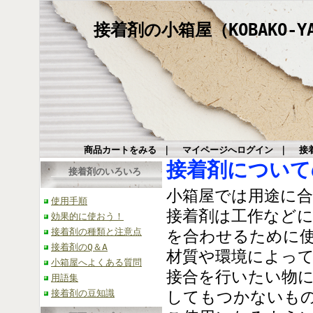
接着剤の小箱屋（KOBAKO-Y
商品カートをみる
｜
マイページへログイン
｜
接
接着剤について
接着剤のいろいろ
小箱屋では用途に
使用手順
接着剤は工作など
効果的に使おう！
接着剤の種類と注意点
を合わせるために
接着剤のQ＆A
材質や環境によっ
小箱屋へよくある質問
接合を行いたい物
用語集
接着剤の豆知識
してもつかないも