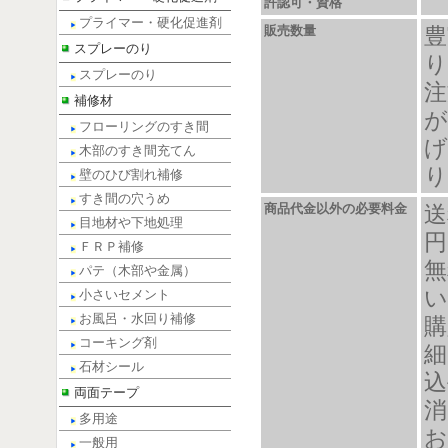
許認可・資格
プライマー・硬化促進剤
販売数量
豊
スプレーのり
り
スプレーのり
注
補修材
が
フローリングのすき間
げ
木部のすき間充てん
り
壁のひび割れ補修
すき間の穴うめ
商品代金以外の必要料金
送
目地材や下地処理
円
ＦＲＰ補修
無
パテ（木部や金属）
い
小さいセメント
お風呂・水回り補修
購
コーキング剤
細
石材シール
込
両面テープ
消
多用途
お
一般用