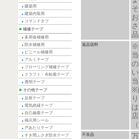
建築用
そ
建築内装用
お
コマンドタブ
さ
補修テープ
品
多用途補修用
防水補修用
返品送料
※
ビニール補修用
当
アルミテープ
の
フローリング補修テープ
い
クラフト・布粘着テープ
当
透明テープ
※
その他テープ
り
反射テープ
電気絶縁テープ
は
自己融着テープ
店
掲示用シール
（
戸あたりテープ
不良品
万
すき間ふさぎ防水テープ