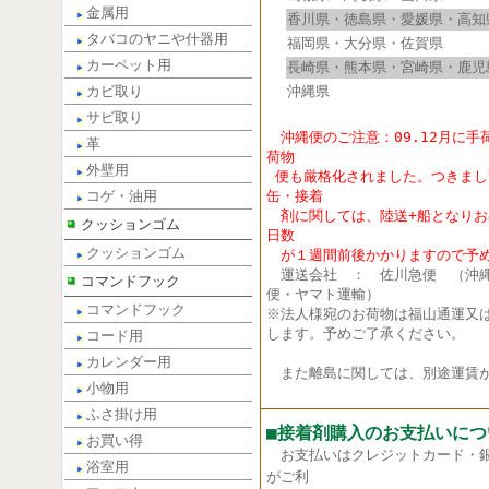
金属用
香川県・徳島県・愛媛県・高知
タバコのヤニや什器用
福岡県・大分県・佐賀県
カーペット用
長崎県・熊本県・宮崎県・鹿児
カビ取り
沖縄県
サビ取り
沖縄便のご注意：09.12月に
革
荷物
外壁用
便も厳格化されました。つきまし
コゲ・油用
缶・接着
剤に関しては、陸送+船となりお
クッションゴム
日数
クッションゴム
が１週間前後かかりますので予め
運送会社 ： 佐川急便 （沖縄
コマンドフック
便・ヤマト運輸）
コマンドフック
※法人様宛のお荷物は福山通運又
します。予めご了承ください。
コード用
カレンダー用
また離島に関しては、別途運賃
小物用
ふさ掛け用
■接着剤購入のお支払いにつ
お買い得
お支払いはクレジットカード・
浴室用
がご利