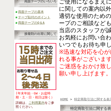
ご使用になるまえ
両面テープのいろいろ
に関しての案内以
両面テープの基本
適切な使用のため
テープ貼付のポイント
ープのご相談など
両面テープのQ＆A
当店のスタッフが
接着剤の出荷に関して
お気軽にお問い合
いつでもお待ち申
※迅速な対応を心
れる事がございま
ご迷惑をおかけ致
願い申し上げます
(年末年始・GW・お盆時
期・土・日・祝日は除く）
HOME
>
特定商取引法に関する表
詳細は、
ご利用案内
をご参
照くださ
い。
特定商取引法に関する表