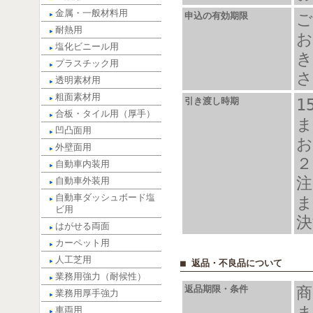
金属・一般材料用
申込の有効期限
ご
耐熱用
お
塩化ビニール用
き
プラスチック用
さ
透明素材用
粗面素材用
引き渡し時期
1
合板・タイル用（厚手）
ま
凹凸面用
お
外壁面用
自動車内装用
注
自動車外装用
自動車ダッシュボード塩
ま
ビ用
決
はがせる両面
カーペット用
人工芝用
■ 返品・不良品について
業務用強力（耐候性）
返品期限・条件
商
業務用厚手強力
ま
車両用