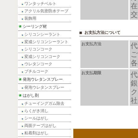
ワンタッチベルト
在
アクリル気密防水テープ
交
装飾用
シーリング材
■ お支払方法について
シリコンシーラント
変成シリコンシーラント
お支払方法
代
シリコンコーク
ご
変成シリコンコーク
各
ウレタンコーク
ブチルコーク
お支払期限
代
発泡ウレタンスプレー
銀
発泡ウレタンスプレー
ク
はがし剤
社
チューイングガム除去
らくがき消し
シールはがし
両面テープはがし
粘着剤はがし