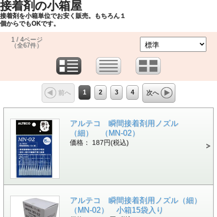
接着剤の小箱屋
接着剤を小箱単位でお安く販売。もちろん１
個からでもOKです。
1 / 4ページ
（全67件）
1
2
3
4
前へ
次へ
アルテコ 瞬間接着剤用ノズル
（細） （MN-02）
価格： 187円(税込)
アルテコ 瞬間接着剤用ノズル（細）
（MN-02） 小箱15袋入り