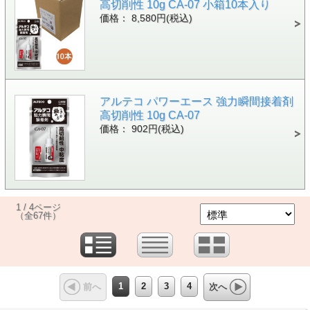
高切削性 10g CA-07 小箱10本入り
価格： 8,580円(税込)
アルテコ パワーエース 強力瞬間接着剤
高切削性 10g CA-07
価格： 902円(税込)
1 / 4ページ
（全67件）
1
2
3
4
前へ
次へ