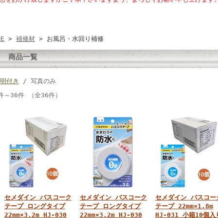
ME
>
補修材
> お風呂・水回り補修
商品一覧
明付き
/ 写真のみ
件～36件 （全36件）
セメダイン バスコーク
セメダイン バスコーク
セメダイン バスコー
テープ ロングタイプ
テープ ロングタイプ
テープ 22mm×1.8m
22mm×3.2m HJ-030
22mm×3.2m HJ-030
HJ-031 小箱10個入