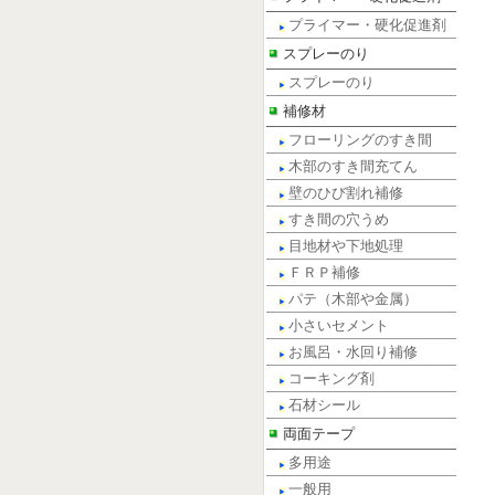
プライマー・硬化促進剤
スプレーのり
スプレーのり
補修材
フローリングのすき間
木部のすき間充てん
壁のひび割れ補修
すき間の穴うめ
目地材や下地処理
ＦＲＰ補修
パテ（木部や金属）
小さいセメント
お風呂・水回り補修
コーキング剤
石材シール
両面テープ
多用途
一般用