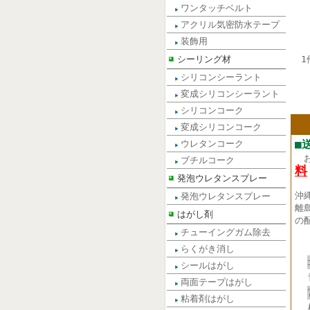
ワンタッチベルト
アクリル気密防水テープ
装飾用
シーリング材
1
シリコンシーラント
変成シリコンシーラント
シリコンコーク
変成シリコンコーク
■
ウレタンコーク
ブチルコーク
料
発泡ウレタンスプレー
沖
発泡ウレタンスプレー
離
はがし剤
の
チューイングガム除去
らくがき消し
シールはがし
両面テープはがし
粘着剤はがし