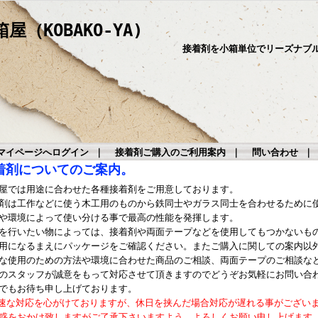
（KOBAKO-YA)
接着剤を小箱単位でリーズナブ
マイページへログイン
｜
接着剤ご購入のご利用案内
｜
問い合わせ
着剤についてのご案内。
屋では用途に合わせた各種接着剤をご用意しております。
剤は工作などに使う木工用のものから鉄同士やガラス同士を合わせるために
や環境によって使い分ける事で最高の性能を発揮します。
を行いたい物によっては、接着剤や両面テープなどを使用してもつかないも
用になるまえにパッケージをご確認ください。またご購入に関しての案内以
な使用のための方法や環境に合わせた商品のご相談、両面テープのご相談な
のスタッフが誠意をもって対応させて頂きますのでどうぞお気軽にお問い合
でもお待ち申し上げております。
速な対応を心がけておりますが、休日を挟んだ場合対応が遅れる事がござい
惑をおかけ致しますがご了承下さいますよう、よろしくお願い申し上げます