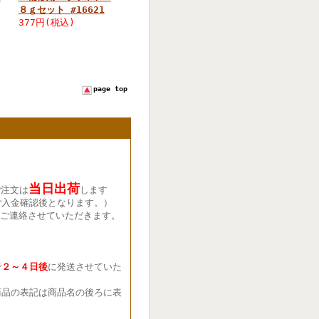
８ｇセット #16621
377円(税込)
page top
当日出荷
ご注文は
します
ご入金確認後となります。）
ご連絡させていただきます。
で
２～４日後
に発送させていた
品の表記は商品名の後ろに表