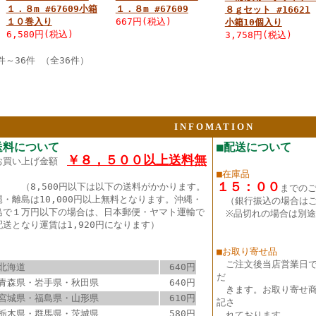
１．８m #67609小箱
１．８m #67609
８ｇセット #16621
１０巻入り
667円(税込)
小箱10個入り
6,580円(税込)
3,758円(税込)
件～36件 （全36件）
I N F O M A T I O N
送料について
■配送について
￥８，５００以上送料無
お買い上げ金額
■在庫品
１５：００
（8,500円以下は以下の送料がかかります。
までの
縄・離島は10,000円以上無料となります。沖縄・
（銀行振込の場合は
島で１万円以下の場合は、日本郵便・ヤマト運輸で
※品切れの場合は別途
配送となり運賃は1,920円になります）
■お取り寄せ品
ご注文後当店営業日
北海道
640円
だ
青森県・岩手県・秋田県
640円
きます。お取り寄せ商
宮城県・福島県・山形県
610円
記さ
栃木県・群馬県・茨城県
580円
れております。