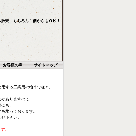
ル販売。もちろん１個からもＯＫ！
｜
お客様の声
｜
サイトマップ
使用する工業用の物まで様々、
のがありますので、
外にも、
ども承っております。
わせ下さい。
ます。
。