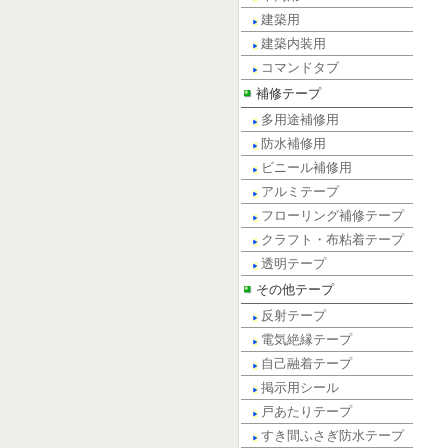
建築用
建築内装用
コマンドタブ
補修テープ
多用途補修用
防水補修用
ビニール補修用
アルミテープ
フローリング補修テープ
クラフト・布粘着テープ
透明テープ
その他テープ
反射テープ
電気絶縁テープ
自己融着テープ
掲示用シール
戸あたりテープ
すき間ふさぎ防水テープ