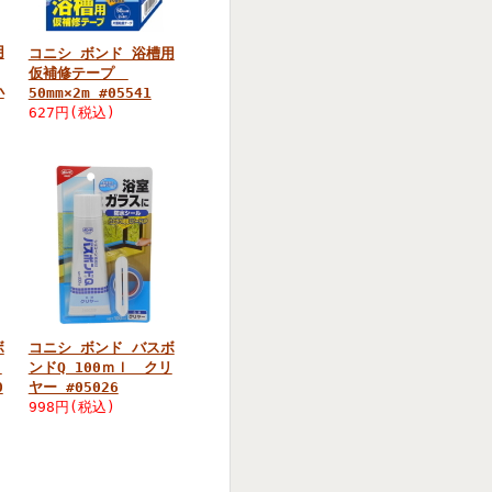
用
コニシ ボンド 浴槽用
仮補修テープ
小
50mm×2m #05541
627円(税込)
ボ
コニシ ボンド バスボ
リ
ンドQ 100ｍｌ クリ
0
ヤー #05026
998円(税込)