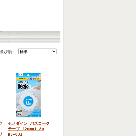
並び順：
ク
セメダイン バスコーク
テープ 22mm×1.8m
り
HJ-031