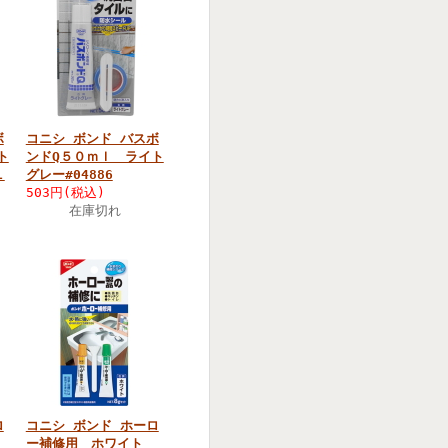
ボ
コニシ ボンド バスボ
ト
ンドQ５０ｍｌ ライト
１
グレー#04886
503円(税込)
在庫切れ
ロ
コニシ ボンド ホーロ
ト
ー補修用 ホワイト