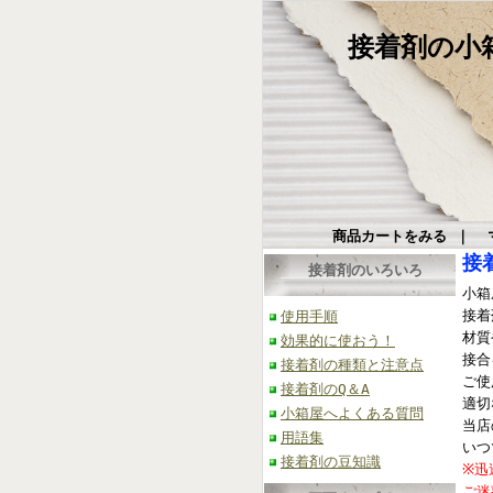
接着剤の小箱屋
商品カートをみる
｜
接
接着剤のいろいろ
小箱
接着
使用手順
材質
効果的に使おう！
接合
接着剤の種類と注意点
ご使
接着剤のQ＆A
適切
小箱屋へよくある質問
当店
用語集
いつ
接着剤の豆知識
※迅
ご迷