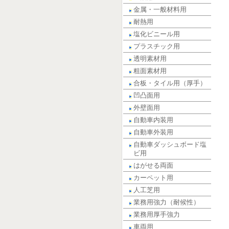
金属・一般材料用
耐熱用
塩化ビニール用
プラスチック用
透明素材用
粗面素材用
合板・タイル用（厚手）
凹凸面用
外壁面用
自動車内装用
自動車外装用
自動車ダッシュボード塩
ビ用
はがせる両面
カーペット用
人工芝用
業務用強力（耐候性）
業務用厚手強力
車両用