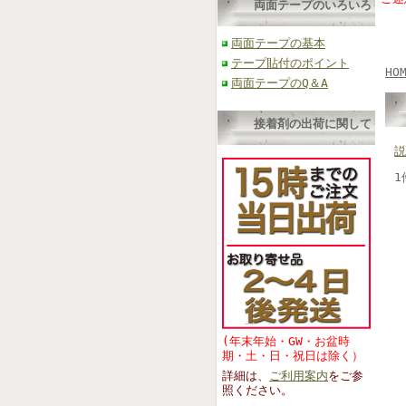
両面テープのいろいろ
両面テープの基本
テープ貼付のポイント
HO
両面テープのQ＆A
接着剤の出荷に関して
説
1
(年末年始・GW・お盆時
期・土・日・祝日は除く）
詳細は、
ご利用案内
をご参
照くださ
い。