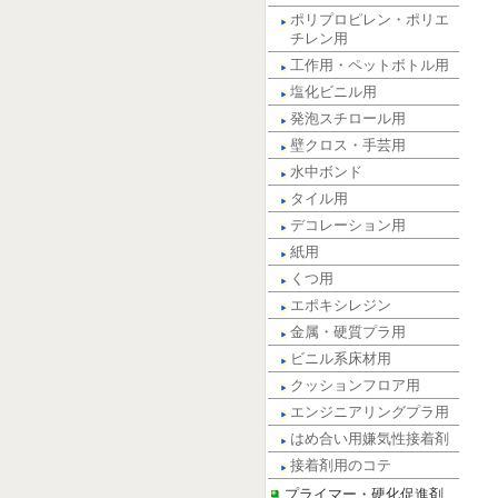
ポリプロピレン・ポリエ
チレン用
工作用・ペットボトル用
塩化ビニル用
発泡スチロール用
壁クロス・手芸用
水中ボンド
タイル用
デコレーション用
紙用
くつ用
エポキシレジン
金属・硬質プラ用
ビニル系床材用
クッションフロア用
エンジニアリングプラ用
はめ合い用嫌気性接着剤
接着剤用のコテ
プライマー・硬化促進剤