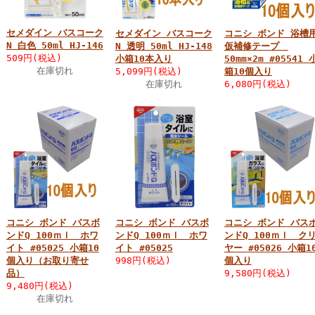
セメダイン バスコーク
セメダイン バスコーク
コニシ ボンド 浴槽
N 白色 50ml HJ-146
N 透明 50ml HJ-148
仮補修テープ
509円(税込)
小箱10本入り
50mm×2m #05541 
在庫切れ
5,099円(税込)
箱10個入り
在庫切れ
6,080円(税込)
コニシ ボンド バスボ
コニシ ボンド バスボ
コニシ ボンド バス
ンドQ 100ｍｌ ホワ
ンドQ 100ｍｌ ホワ
ンドQ 100ｍｌ ク
イト #05025 小箱10
イト #05025
ヤー #05026 小箱1
個入り（お取り寄せ
998円(税込)
個入り
品）
9,580円(税込)
9,480円(税込)
在庫切れ