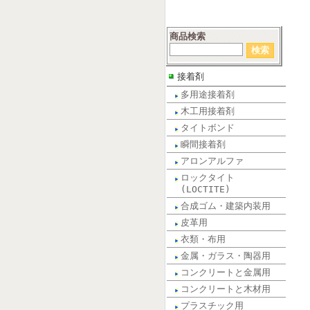
商品検索
接着剤
多用途接着剤
木工用接着剤
タイトボンド
瞬間接着剤
アロンアルファ
ロックタイト
(LOCTITE)
合成ゴム・建築内装用
皮革用
衣類・布用
金属・ガラス・陶器用
コンクリートと金属用
コンクリートと木材用
プラスチック用