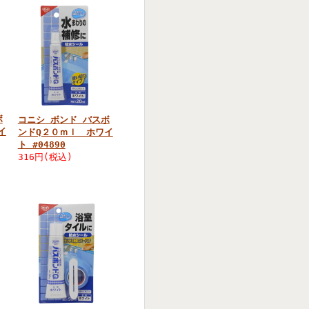
ボ
コニシ ボンド バスボ
イ
ンドQ２０ｍｌ ホワイ
ト #04890
316円(税込)