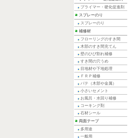
プライマー・硬化促進剤
スプレーのり
スプレーのり
補修材
フローリングのすき間
木部のすき間充てん
壁のひび割れ補修
すき間の穴うめ
目地材や下地処理
ＦＲＰ補修
パテ（木部や金属）
小さいセメント
お風呂・水回り補修
コーキング剤
石材シール
両面テープ
多用途
一般用