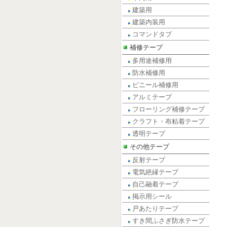
建築用
建築内装用
コマンドタブ
補修テープ
多用途補修用
防水補修用
ビニール補修用
アルミテープ
フローリング補修テープ
クラフト・布粘着テープ
透明テープ
その他テープ
反射テープ
電気絶縁テープ
自己融着テープ
掲示用シール
戸あたりテープ
すき間ふさぎ防水テープ