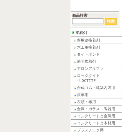
商品検索
接着剤
多用途接着剤
木工用接着剤
タイトボンド
瞬間接着剤
アロンアルファ
ロックタイト
(LOCTITE)
合成ゴム・建築内装用
皮革用
衣類・布用
金属・ガラス・陶器用
コンクリートと金属用
コンクリートと木材用
プラスチック用