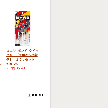
ッ
コニシ ボンド クイッ
着
ク５ 【エポキシ接着
剤】 １５ｇセット
り
#16123
612円(税込)
page top