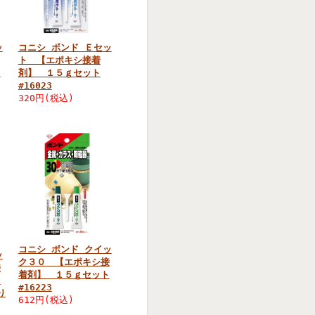
ッ
コニシ ボンド Ｅセッ
ト 【エポキシ接着
ト
剤】 １５ｇセット
#16023
320円(税込)
コニシ ボンド クイッ
ッ
ク３０ 【エポキシ接
接
着剤】 １５ｇセット
ト
#16223
り
612円(税込)