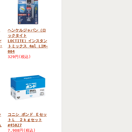
ロ
ヘンケルジャパン（ロ
ックタイト
ン
LOCTITE）インスタン
-
トミックス 4ml LIM-
004
329円(税込)
ッ
コニシ ボンド Ｅセッ
トＬ ２ｋｇセット
入
#45027
7,908円(税込)