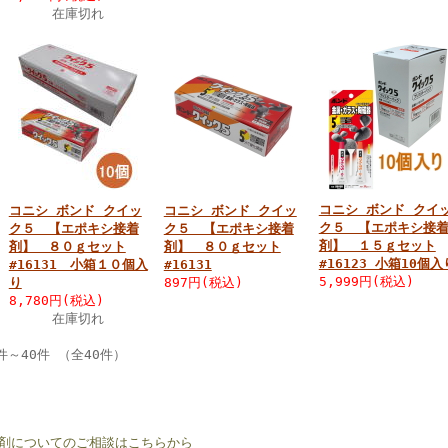
在庫切れ
コニシ ボンド クイ
コニシ ボンド クイッ
コニシ ボンド クイッ
ク５ 【エポキシ接
ク５ 【エポキシ接着
ク５ 【エポキシ接着
剤】 １５ｇセット
剤】 ８０ｇセット
剤】 ８０ｇセット
#16123 小箱10個入
#16131 小箱１０個入
#16131
5,999円(税込)
り
897円(税込)
8,780円(税込)
在庫切れ
件～40件 （全40件）
剤についてのご相談はこちらから