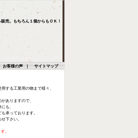
ル販売。もちろん１個からもＯＫ！
｜
お客様の声
｜
サイトマップ
使用する工業用の物まで様々、
のがありますので、
外にも、
ども承っております。
わせ下さい。
ます。
。