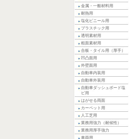
金属・一般材料用
耐熱用
塩化ビニール用
プラスチック用
透明素材用
粗面素材用
合板・タイル用（厚手）
凹凸面用
外壁面用
自動車内装用
自動車外装用
自動車ダッシュボード塩
ビ用
はがせる両面
カーペット用
人工芝用
業務用強力（耐候性）
業務用厚手強力
車両用