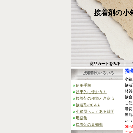
接着剤の小箱屋
商品カートをみる
｜
接
接着剤のいろいろ
小箱
接着
使用手順
材質
効果的に使おう！
接合
接着剤の種類と注意点
ご使
接着剤のQ＆A
適切
小箱屋へよくある質問
当店
用語集
いつ
接着剤の豆知識
※迅
ご迷