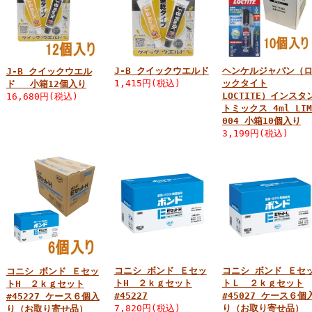
J-B クイックウエルド
ヘンケルジャパン（
J-B クイックウエル
1,415円(税込)
ックタイト
ド 小箱12個入り
LOCTITE）インスタ
16,680円(税込)
トミックス 4ml LIM
004 小箱10個入り
3,199円(税込)
コニシ ボンド Ｅセッ
コニシ ボンド Ｅセ
コニシ ボンド Ｅセッ
トH ２ｋｇセット
トＬ ２ｋｇセット
トH ２ｋｇセット
#45227
#45027 ケース６個
#45227 ケース６個入
7,820円(税込)
り（お取り寄せ品）
り（お取り寄せ品）