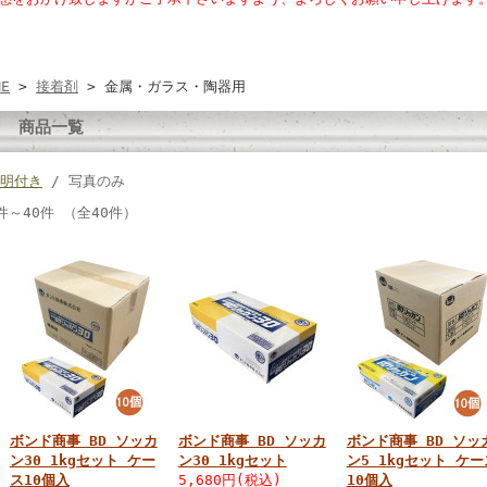
ME
>
接着剤
> 金属・ガラス・陶器用
商品一覧
明付き
/ 写真のみ
件～40件 （全40件）
ボンド商事 BD ソッカ
ボンド商事 BD ソッカ
ボンド商事 BD ソッ
ン30 1kgセット ケー
ン30 1kgセット
ン5 1kgセット ケー
ス10個入
5,680円(税込)
10個入