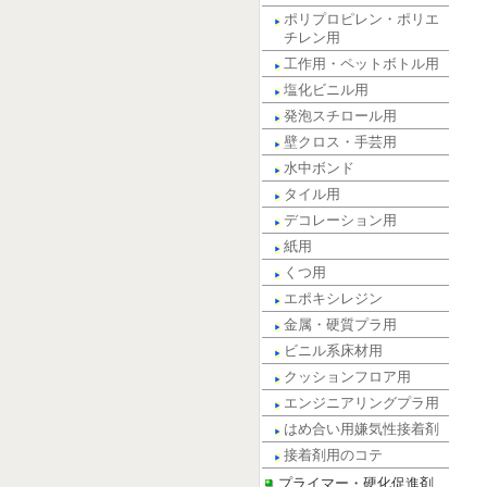
ポリプロピレン・ポリエ
チレン用
工作用・ペットボトル用
塩化ビニル用
発泡スチロール用
壁クロス・手芸用
水中ボンド
タイル用
デコレーション用
紙用
くつ用
エポキシレジン
金属・硬質プラ用
ビニル系床材用
クッションフロア用
エンジニアリングプラ用
はめ合い用嫌気性接着剤
接着剤用のコテ
プライマー・硬化促進剤