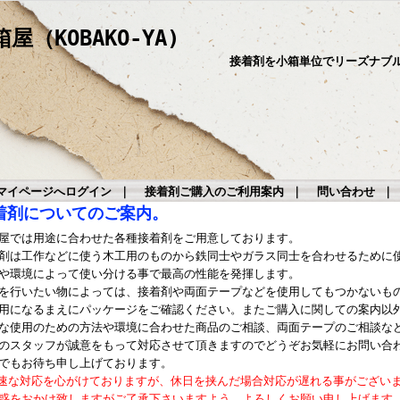
（KOBAKO-YA)
接着剤を小箱単位でリーズナブ
マイページへログイン
｜
接着剤ご購入のご利用案内
｜
問い合わせ
着剤についてのご案内。
屋では用途に合わせた各種接着剤をご用意しております。
剤は工作などに使う木工用のものから鉄同士やガラス同士を合わせるために
や環境によって使い分ける事で最高の性能を発揮します。
を行いたい物によっては、接着剤や両面テープなどを使用してもつかないも
用になるまえにパッケージをご確認ください。またご購入に関しての案内以
な使用のための方法や環境に合わせた商品のご相談、両面テープのご相談な
のスタッフが誠意をもって対応させて頂きますのでどうぞお気軽にお問い合
でもお待ち申し上げております。
速な対応を心がけておりますが、休日を挟んだ場合対応が遅れる事がござい
惑をおかけ致しますがご了承下さいますよう、よろしくお願い申し上げます