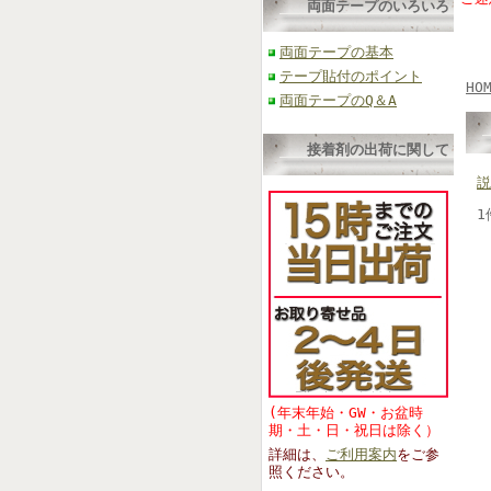
両面テープのいろいろ
両面テープの基本
テープ貼付のポイント
HO
両面テープのQ＆A
接着剤の出荷に関して
説
1
(年末年始・GW・お盆時
期・土・日・祝日は除く）
詳細は、
ご利用案内
をご参
照くださ
い。