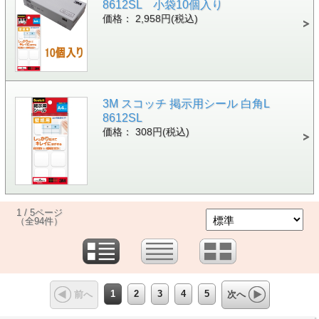
8612SL 小袋10個入り
価格： 2,958円(税込)
3M スコッチ 掲示用シール 白角L
8612SL
価格： 308円(税込)
1 / 5ページ
（全94件）
1
2
3
4
5
前へ
次へ