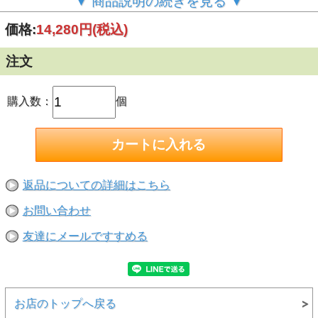
▼ 商品説明の続きを見る ▼
【用途】●ホース・パイプの水や空気漏れ補修●電気絶縁や
結束●ペンチ等のすべり止めに
価格:
14,280円
(税込)
【特長】●耐熱温度 -54℃～260℃●伸び300％●絶縁耐力
400VPM●テープどうしが融着することでくっつく粘着剤の
無いテープです
注文
※ガス管・ガスホースには使えません。
購入数：
個
返品についての詳細はこちら
お問い合わせ
友達にメールですすめる
お店のトップへ戻る