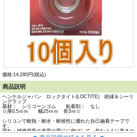
価格:14,280円(税込)
商品説明
ヘンケルジャパン ロックタイト(LOCTITE) 絶縁＆シーリ
ングラップ
基材： シリコーンゴム 粘着剤： なし
☆厚0.5ｍｍ 幅25ｍｍ 長3ｍ☆
シリコンで耐熱・耐水・耐候性に優れた自己融着テープで
す。
漏れ・補修個所の表面の周りに伸ばして、包むように巻きつ
けて使用します。