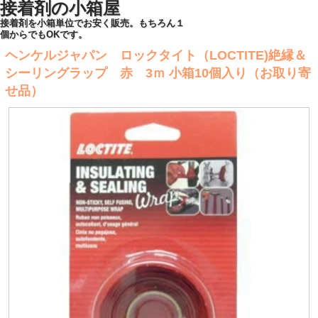
接着剤の小箱屋
接着剤を小箱単位でお安く販売。もちろん１
個からでもOKです。
ヘンケルジャパン ロックタイト（LOCTITE)絶縁＆
シーリングラップ 赤 3ｍ 小箱10個入り（お取り寄
せ品）