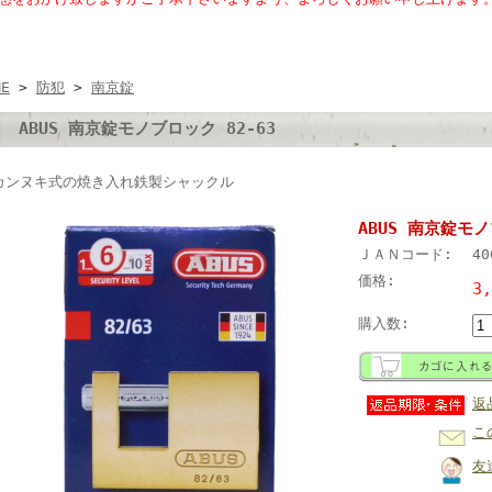
ME
>
防犯
>
南京錠
ABUS 南京錠モノブロック 82-63
カンヌキ式の焼き入れ鉄製シャックル
ABUS 南京錠モノ
ＪＡＮコード:
40
価格:
3
購入数:
返
こ
友