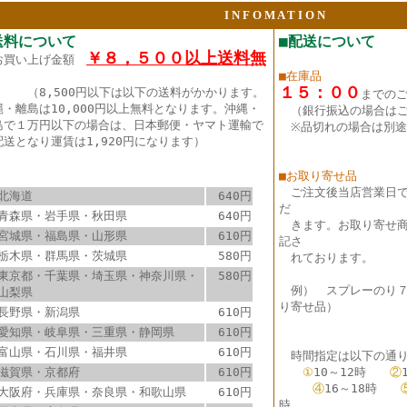
I N F O M A T I O N
送料について
■配送について
￥８，５００以上送料無
お買い上げ金額
■在庫品
１５：００
（8,500円以下は以下の送料がかかります。
までの
縄・離島は10,000円以上無料となります。沖縄・
（銀行振込の場合は
島で１万円以下の場合は、日本郵便・ヤマト運輸で
※品切れの場合は別途
配送となり運賃は1,920円になります）
■お取り寄せ品
ご注文後当店営業日
北海道
640円
だ
青森県・岩手県・秋田県
640円
きます。お取り寄せ商
宮城県・福島県・山形県
610円
記さ
栃木県・群馬県・茨城県
580円
れております。
東京都・千葉県・埼玉県・神奈川県・
580円
例） スプレーのり
山梨県
り寄せ品）
長野県・新潟県
610円
愛知県・岐阜県・三重県・静岡県
610円
富山県・石川県・福井県
610円
時間指定は以下の通り
滋賀県・京都府
610円
①
10～12時
②
④
16～18時
大阪府・兵庫県・奈良県・和歌山県
610円
時