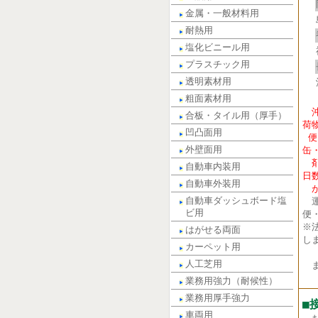
金属・一般材料用
耐熱用
塩化ビニール用
プラスチック用
透明素材用
粗面素材用
合板・タイル用（厚手）
荷
凹凸面用
便
外壁面用
缶
剤
自動車内装用
日
自動車外装用
が
自動車ダッシュボード塩
運
ビ用
便
※
はがせる両面
し
カーペット用
人工芝用
ま
業務用強力（耐候性）
業務用厚手強力
■
車両用