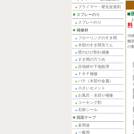
プライマー・硬化促進剤
■
スプレーのり
スプレーのり
料
補修材
沖
フローリングのすき間
離
木部のすき間充てん
の
壁のひび割れ補修
すき間の穴うめ
目地材や下地処理
ＦＲＰ補修
パテ（木部や金属）
小さいセメント
お風呂・水回り補修
コーキング剤
石材シール
両面テープ
多用途
一般用