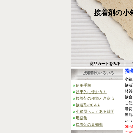
接着剤の小箱屋
商品カートをみる
｜
接
接着剤のいろいろ
小箱
接着
使用手順
材質
効果的に使おう！
接合
接着剤の種類と注意点
ご使
接着剤のQ＆A
適切
小箱屋へよくある質問
当店
用語集
いつ
接着剤の豆知識
※迅
ご迷