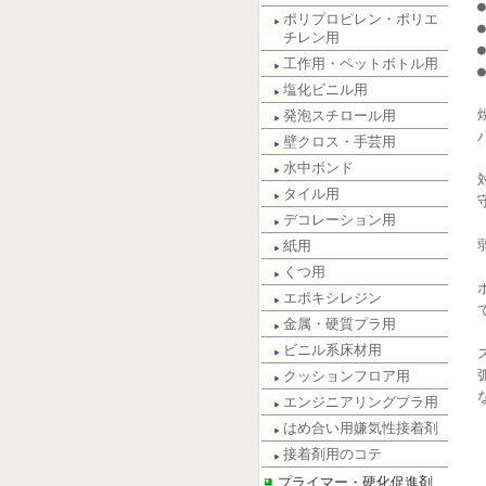
ポリプロピレン・ポリエ
チレン用
工作用・ペットボトル用
塩化ビニル用
発泡スチロール用
壁クロス・手芸用
水中ボンド
タイル用
デコレーション用
紙用
くつ用
エポキシレジン
金属・硬質プラ用
ビニル系床材用
クッションフロア用
エンジニアリングプラ用
はめ合い用嫌気性接着剤
接着剤用のコテ
プライマー・硬化促進剤