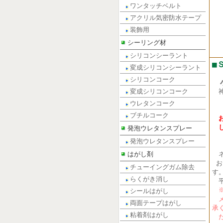
ワンタッチベルト
アクリル気密防水テープ
装飾用
シーリング材
シリコンシーラント
■
変成シリコンシーラント
シリコンコーク
小
変成シリコンコーク
電話
ウレタンコーク
FA
ブチルコーク
発泡ウレタンスプレー
発泡ウレタンスプレー
はがし剤
ネ
お
チューイングガム除去
す
らくがき消し
平
※
シールはがし
メ
両面テープはがし
承
粘着剤はがし
だ