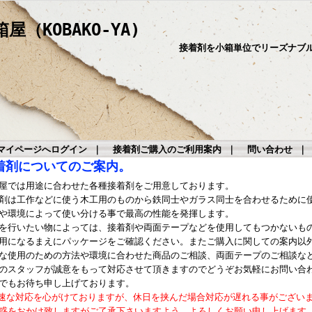
（KOBAKO-YA)
接着剤を小箱単位でリーズナブ
マイページへログイン
｜
接着剤ご購入のご利用案内
｜
問い合わせ
着剤についてのご案内。
屋では用途に合わせた各種接着剤をご用意しております。
剤は工作などに使う木工用のものから鉄同士やガラス同士を合わせるために
や環境によって使い分ける事で最高の性能を発揮します。
を行いたい物によっては、接着剤や両面テープなどを使用してもつかないも
用になるまえにパッケージをご確認ください。またご購入に関しての案内以
な使用のための方法や環境に合わせた商品のご相談、両面テープのご相談な
のスタッフが誠意をもって対応させて頂きますのでどうぞお気軽にお問い合
でもお待ち申し上げております。
速な対応を心がけておりますが、休日を挟んだ場合対応が遅れる事がござい
惑をおかけ致しますがご了承下さいますよう、よろしくお願い申し上げます