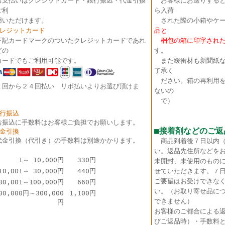
お支払いはクレジットカード・銀行振込・代金引換
お客様にお送りすると
ご利
ら入荷
いただけます。
された際の小箱やケー
クレジットカード
品と
下記カードマークのついたクレジットカードであれ
梱包の箱に印字された
どの
す。
ードでもご利用可能です。
また緩衝材も新聞紙な
了承く
ださい。箱の再利用を
１回から２４回払い リボ払いよりお選び頂けま
ないの
。
で）
銀行振込
お振込に手数料はお客様ご負担でお願いします。
■接着剤などのご返
代金引換
代金引換（代引き）の手数料は別途かかります。
商品到着後７日以内
い。返品先住所などを
1～ 10,000円
330円
未開封、未使用のもの
10,001～ 30,000円
440円
せていただきます。７
ご要望はお受けできな
30,001～100,000円
660円
い。（お取り寄せ品に
00,000円～300,000
1,100円
できません）
円
お客様のご都合による
びご返品時）・手数料