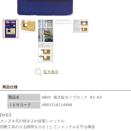
拡大表示
■ 商品仕様
製品名
ABUS 南京錠モノブロック 82-63
ＪＡＮコード
4003318114908
【特長】
●カンヌキ式の焼き入れ鉄製シャックル
●切断工具の入る隙間を小さくしてシャックルを守る構造