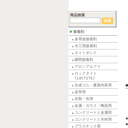
商品検索
接着剤
多用途接着剤
木工用接着剤
タイトボンド
瞬間接着剤
アロンアルファ
ロックタイト
(LOCTITE)
合成ゴム・建築内装用
皮革用
衣類・布用
金属・ガラス・陶器用
コンクリートと金属用
コンクリートと木材用
プラスチック用