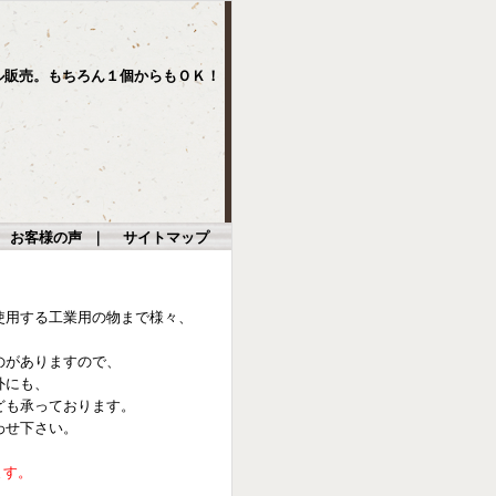
ル販売。もちろん１個からもＯＫ！
｜
お客様の声
｜
サイトマップ
使用する工業用の物まで様々、
のがありますので、
外にも、
ども承っております。
わせ下さい。
ます。
。