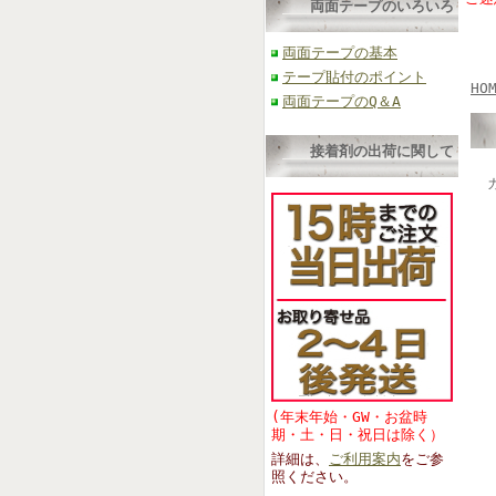
両面テープのいろいろ
両面テープの基本
テープ貼付のポイント
HO
両面テープのQ＆A
接着剤の出荷に関して
(年末年始・GW・お盆時
期・土・日・祝日は除く）
詳細は、
ご利用案内
をご参
照くださ
い。