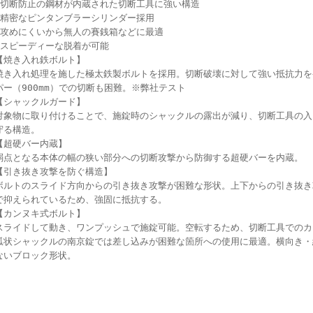
●切断防止の鋼材が内蔵された切断工具に強い構造
●精密なピンタンブラーシリンダー採用
●攻めにくいから無人の賽銭箱などに最適
●スピーディーな脱着が可能
【焼き入れ鉄ボルト】
焼き入れ処理を施した極太鉄製ボルトを採用。切断破壊に対して強い抵抗力を
パー（900mm）での切断も困難。※弊社テスト
【シャックルガード】
対象物に取り付けることで、施錠時のシャックルの露出が減り、切断工具の入
守る構造。
【超硬バー内蔵】
弱点となる本体の幅の狭い部分への切断攻撃から防御する超硬バーを内蔵。
【引き抜き攻撃を防ぐ構造】
ボルトのスライド方向からの引き抜き攻撃が困難な形状。上下からの引き抜き
で抑えられているため、強固に抵抗する。
【カンヌキ式ボルト】
スライドして動き、ワンプッシュで施錠可能。空転するため、切断工具でのカ
弧状シャックルの南京錠では差し込みが困難な箇所への使用に最適。横向き・
ないブロック形状。