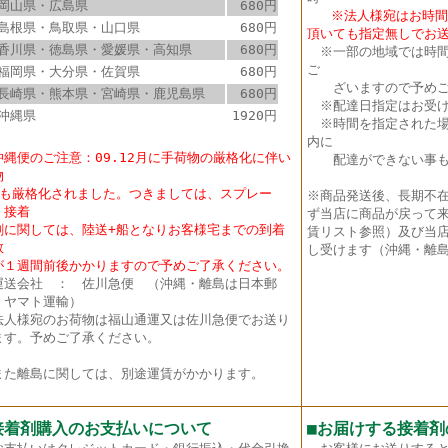
岡山県・広島県
680円
※法人様宛はお時間指
島根県・鳥取県・山口県
680円
頂いても指定無しでお
香川県・徳島県・愛媛県・高知県
680円
※
一部の地域では時
ご
福岡県・大分県・佐賀県
680円
ざいますので予めご
長崎県・熊本県・宮崎県・鹿児島県
680円
※配達日指定はお受け
沖縄県
1920円
※時間を指定された場
内に
沖縄便のご注意：09.12月に手荷物の厳格化に伴い
配達ができない事も
物
も厳格化されました。つきましては、スプレー
※商品発送後、長期不
・接着
ず当店に商品が戻って
に関しては、陸送+船となりお客様宅までの到着
賃リスト参照）及び当店
数
し受けます（沖縄・離島
１週間前後かかりますので予めご了承ください。
送会社 ： 佐川急便 （沖縄・離島は日本郵
・ヤマト運輸）
法人様宛のお荷物は福山通運又は佐川急便でお送り
ます。予めご了承ください。
た離島に関しては、別途運賃がかかります。
接着剤購入のお支払いについて
■
お届けする接着剤