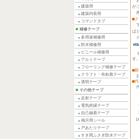
建築用
が
用
建築内装用
■
コマンドタブ
補修テープ
ば
多用途補修用
カ
防水補修用
ビニール補修用
す
アルミテープ
フローリング補修テープ
■
クラフト・布粘着テープ
■
透明テープ
その他テープ
反射テープ
電気絶縁テープ
自己融着テープ
1
掲示用シール
戸あたりテープ
すき間ふさぎ防水テープ