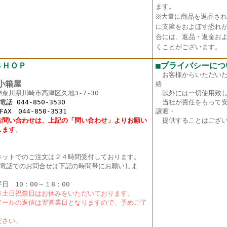
ます。
※大量に商品を返品さ
に支障をおよぼす恐れ
合には、返品・返金お
くことがございます。
ＳＨＯＰ
■プライバシーにつ
お客様からいただい
箱屋
絡
神奈川県川崎市高津区久地3-7-30
以外には一切使用致し
 044-850-3530
当社が責任をもって安
X 044-850-3531
譲渡・
お問い合わせは、上記の「問い合わせ」よりお願い
提供することはござい
し
ます
。
ットでのご注文は２４時間受付しております。
電話でのお問合せは下記の時間帯にお願いしま
。
日 10：00～１8：00
土日祝祭日はお休みをいただいております。
ールの返信は翌営業日となりますので、予めご了
く
さい。