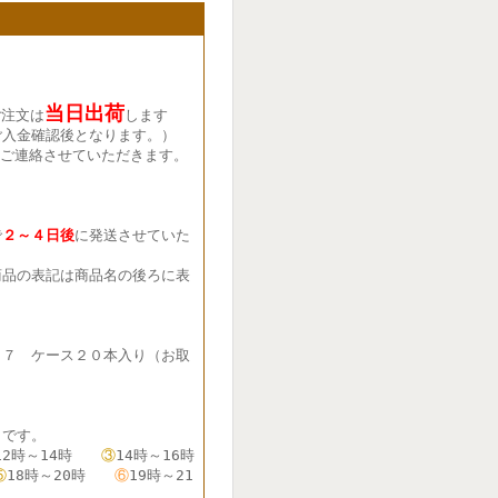
当日出荷
ご注文は
します
ご入金確認後となります。）
ご連絡させていただきます。
で
２～４日後
に発送させていた
品の表記は商品名の後ろに表
７７ ケース２０本入り（お取
です。
12時～14時
③
14時～16時
⑤
18時～20時
⑥
19時～21