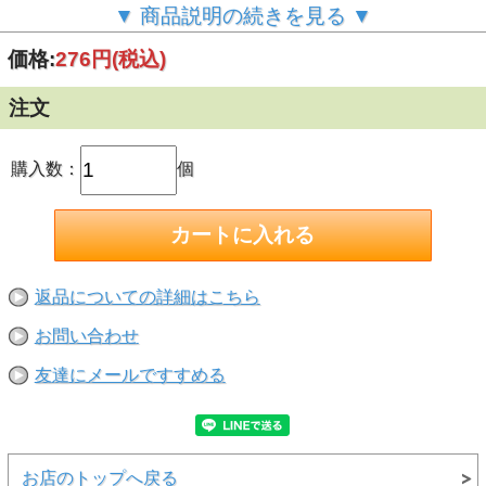
●家具・机 (木・スチール製) <br>
▼ 商品説明の続きを見る ▼
●ステンレス<br>
●冷蔵庫などの金属塗装面<br>
価格:
276円
(税込)
●粘着タブよりも大きい タイル<br>
●ガラス<br>
●人工大理石<br>
注文
●プラスチック<br>
●化粧板(プリント紙合板等、材質によってはつきにくいもの
があります。接着面を消しゴムでこすると付きやすくなりま
す。表面の加工が落ちることがあります）<br>
購入数：
個
【取り付けられない所】<br>
●壁紙 (塩ビ製、布製、紙製など)、土壁、砂壁 <br>
●天然大理石<br>
●直射日光のあたるガラス<br>
●レンジまわり <br>
●40°C以上の高温になるところ<br>
●ワックス・フッ素・防カビ加工などの特殊加工のしてある
返品についての詳細はこちら
ところ<br>
●水分・ 油分・汚れの付着しているところ<br>
お問い合わせ
●塗装のはがれやすい面<br>
●浴室や屋外など、雨や水がかかるところ<br>
【荷重制限】100gまで<br>
友達にメールですすめる
お店のトップへ戻る