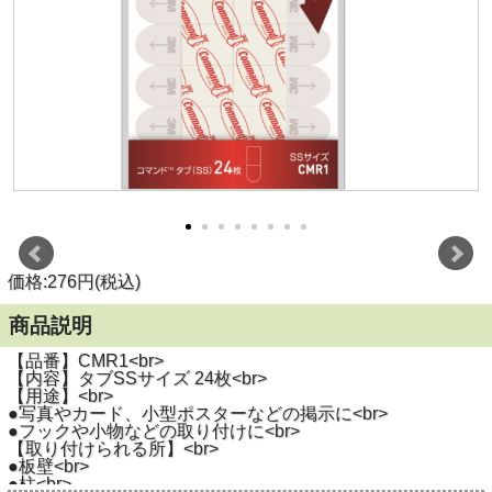
価格:276円(税込)
商品説明
【品番】CMR1<br>
【内容】タブSSサイズ 24枚<br>
【用途】<br>
●写真やカード、小型ポスターなどの掲示に<br>
●フックや小物などの取り付けに<br>
【取り付けられる所】<br>
●板壁<br>
●柱<br>