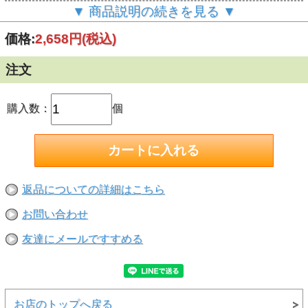
●家具・机 (木・スチール製) <br>
▼ 商品説明の続きを見る ▼
●ステンレス<br>
●冷蔵庫などの金属塗装面<br>
価格:
2,658円
(税込)
●粘着タブよりも大きい タイル<br>
●ガラス<br>
●人工大理石<br>
注文
●プラスチック<br>
●化粧板(プリント紙合板等、材質によってはつきにくいもの
があります。接着面を消しゴムでこすると付きやすくなりま
す。表面の加工が落ちることがあります）<br>
購入数：
個
【取り付けられない所】<br>
●壁紙 (塩ビ製、布製、紙製など)、土壁、砂壁 <br>
●天然大理石<br>
●直射日光のあたるガラス<br>
●レンジまわり <br>
●40°C以上の高温になるところ<br>
●ワックス・フッ素・防カビ加工などの特殊加工のしてある
返品についての詳細はこちら
ところ<br>
●水分・ 油分・汚れの付着しているところ<br>
お問い合わせ
●塗装のはがれやすい面<br>
●浴室や屋外など、雨や水がかかるところ<br>
【荷重制限】2kgまで<br>
友達にメールですすめる
お店のトップへ戻る