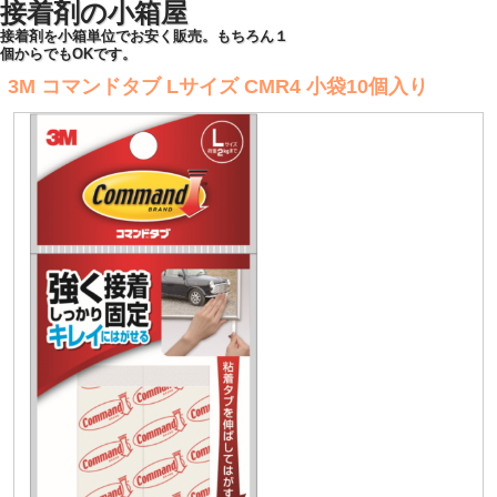
接着剤の小箱屋
接着剤を小箱単位でお安く販売。もちろん１
個からでもOKです。
3M コマンドタブ Lサイズ CMR4 小袋10個入り