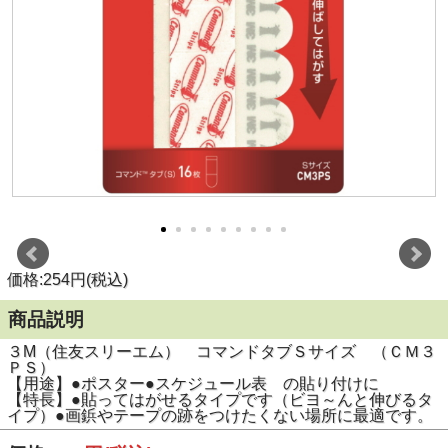
価格:254円(税込)
商品説明
３M（住友スリーエム） コマンドタブＳサイズ （ＣＭ３
ＰＳ）
【用途】●ポスター●スケジュール表 の貼り付けに
【特長】●貼ってはがせるタイプです（ビヨ～んと伸びるタ
イプ）●画鋲やテープの跡をつけたくない場所に最適です。