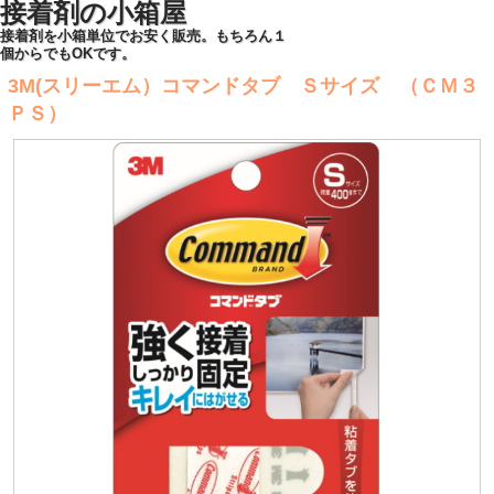
接着剤の小箱屋
接着剤を小箱単位でお安く販売。もちろん１
個からでもOKです。
3M(スリーエム）コマンドタブ Ｓサイズ （ＣＭ３
ＰＳ）