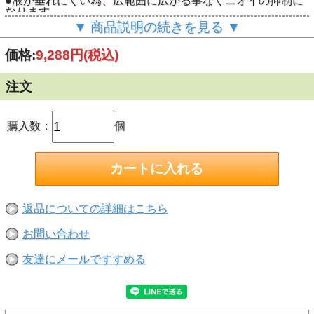
●液が垂れにくい為、広範囲に広がる事なくニオイの抑制に
なります。
●泡タイプなので、対象物に直接吹きかけても液ダレしにく
▼ 商品説明の続きを見る ▼
いので新聞紙などでカバーする必要がありません。
●泡タイプなので、対象物1点に付着するので、ノリの溶解
価格:
9,288円
(税込)
がすぐ始まり、除去時間が短縮されます。
【はがせるもの】
紙シール・ガムテープ（布製・紙製）・両面テープ・養生テ
注文
ープ・表面コーティングシール
※両面テープ除去の場合は熱を加えて隙間を開け中に本剤を
注入し、はがして下さい。
【下地別適合表】
購入数：
個
印刷物：× 壁紙：△ 金属：○ 木部：○ 家具：× ガラ
ス：○ タイル：○
皮革：× 焼付塗装：○ その他塗装：× アクリル樹脂：
○ その他樹脂：×
※○取れます △下地の状況によります ×不可です
※詳細は別途早見表をご覧ください。
【注意】
返品についての詳細はこちら
●超強力タイプです。ご使用の前には必ず下地に影響が無い
か目立たない所で試し塗りをして異常が無いかを確認してか
お問い合わせ
らお使いください。
●高級家具・美術骨董品・漆器・車両内装には使用しないで
ください。
友達にメールですすめる