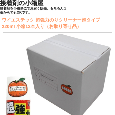
接着剤の小箱屋
接着剤を小箱単位でお安く販売。もちろん１
個からでもOKです。
ワイエステック 超強力のりクリーナー泡タイプ
220ml 小箱12本入り（お取り寄せ品）