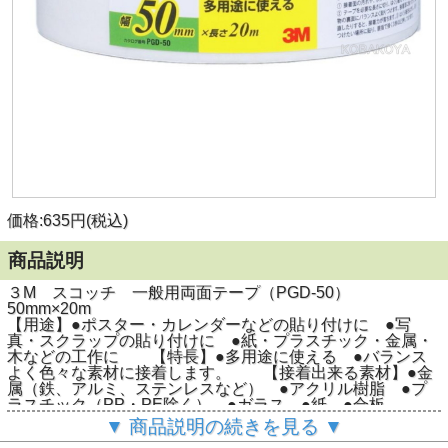
価格:635円(税込)
商品説明
３M スコッチ 一般用両面テープ（PGD-50）
50mm×20m
【用途】●ポスター・カレンダーなどの貼り付けに ●写
真・スクラップの貼り付けに ●紙・プラスチック・金属・
木などの工作に 【特長】●多用途に使える ●バランス
よく色々な素材に接着します。 【接着出来る素材】●金
属（鉄、アルミ、ステンレスなど） ●アクリル樹脂 ●プ
ラスチック（PP・PE除く） ●ガラス ●紙 ●合板
【接着出来ない素材と場所】●塩化ビニール ●ポリエチレ
▼ 商品説明の続きを見る ▼
ン・ポリプロピレン ●ゴム ●シリコーン ●フッ素樹脂