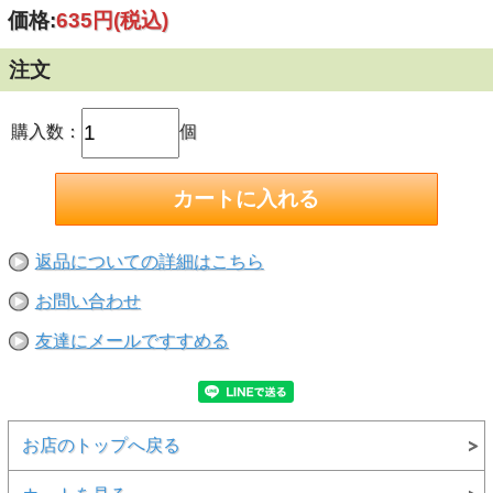
●壁紙 ●塗装のはがれている面 ●凹凸のある面 ●ざらざ
価格:
635円
(税込)
らした面 ●常に浸水している所 ●球体 【注意】重量
物保持用ではありません。軽量物の固定に使用して下さい。
注文
購入数：
個
返品についての詳細はこちら
お問い合わせ
友達にメールですすめる
お店のトップへ戻る