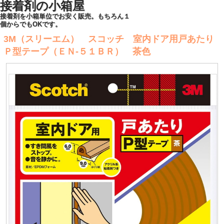
接着剤の小箱屋
接着剤を小箱単位でお安く販売。もちろん１
個からでもOKです。
3M（スリーエム） スコッチ 室内ドア用戸あたり
Ｐ型テープ（ＥＮ-５１ＢＲ） 茶色