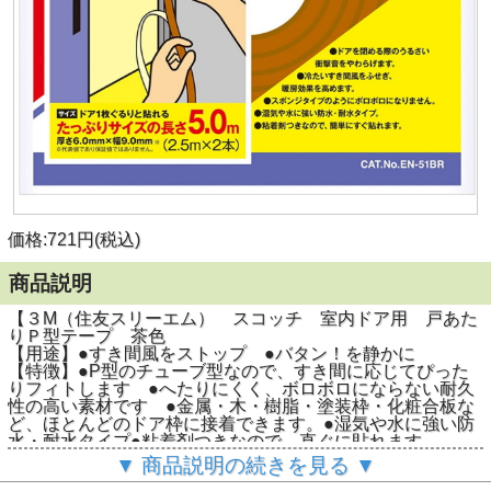
価格:721円(税込)
商品説明
【３M（住友スリーエム） スコッチ 室内ドア用 戸あた
りＰ型テープ 茶色
【用途】●すき間風をストップ ●バタン！を静かに
【特徴】●P型のチューブ型なので、すき間に応じてぴった
りフィトします ●へたりにくく、ボロボロにならない耐久
性の高い素材です ●金属・木・樹脂・塗装枠・化粧合板な
ど、ほとんどのドア枠に接着できます。●湿気や水に強い防
水・耐水タイプ●粘着剤つきなので、直ぐに貼れます。
▼ 商品説明の続きを見る ▼