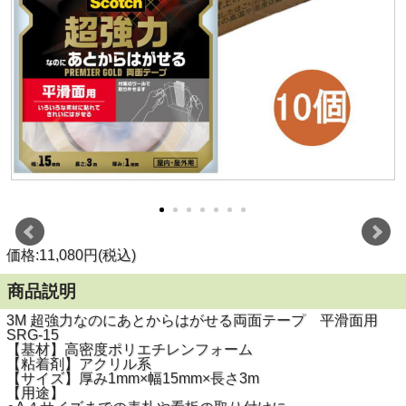
価格:11,080円(税込)
商品説明
3M 超強力なのにあとからはがせる両面テープ 平滑面用
SRG-15
【基材】高密度ポリエチレンフォーム
【粘着剤】アクリル系
【サイズ】厚み1mm×幅15mm×長さ3m
【用途】