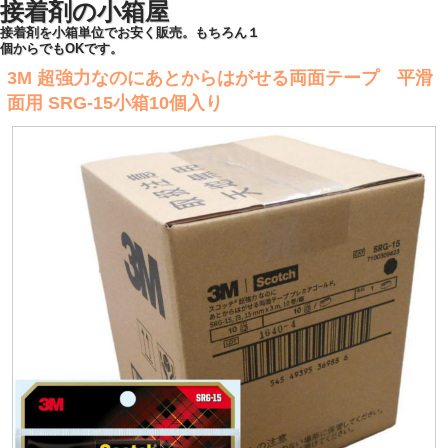
接着剤の小箱屋
接着剤を小箱単位でお安く販売。もちろん１
個からでもOKです。
3M 超強力なのにあとからはがせる両面テープ 平滑
面用 SRG-15小箱10個入り