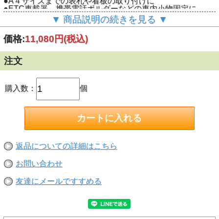
●A４サイズまでの表札や看板の取り付けに
●ETC車載器、携帯電話ボルダーなどの車内小物固定に
●金属（鉄・アルミ・ステンレスなど）・ガラス・内装タイ
▼ 商品説明の続きを見る ▼
ル・硬質ゴム・ポリエチレン・ポリプロピレン・木の接着に
【特徴】
価格:
11,080円
(税込)
●これ１本でいろいろな素材に接着でき、付属のツールで取
りはずせ、のびるテープできれいにはがせます。
●厚みのある高密度ポリエチレンフォーム基材を使用した、
注文
さまざまな素材に強力に接着する両面テープ。
●付属のツールを使って、テープを分割することができま
す。貼ったものをあとで取り外すことができます。
●超強力両面テープのJIS規格（ＪＩＳ Z1541）の１種2号
購入数：
個
レベルの接着力を有します。
【荷重の目安】450ｇ（長さ2cm・温度25℃で耐えられる重
さの目安です。保証値ではありません）
【接着後の使用温度】-20～80℃
【接着できない素材と場所】
●凹凸面・ザラザラ面・曲面●壁紙（ビニール製・布製・紙
製）●軟質塩化ビニール●シリコーン・フッ素樹脂加工面●塗
返品についての詳細はこちら
装がはがれやすい面●浴室など湿気の多いところ●常に浸水
しているところ
お問い合わせ
【注意】
糸が動かせなくなるので、貼り付けた場所の上下または左右
に、糸を動かせるだけのスペース確保をお願いします。
友達にメールですすめる