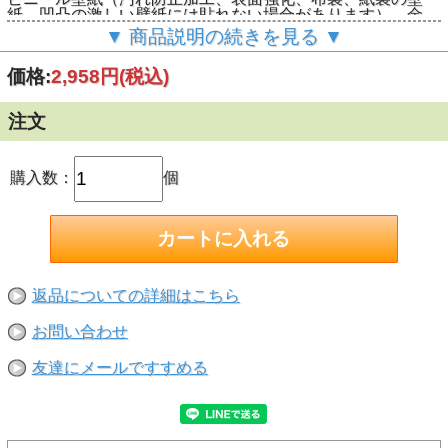
紙、凹凸の激しい壁紙には貼れない場合があります）、金
属、プラスチック(ポリプロピレン、 ポリエチレンを除く)
▼ 商品説明の続きを見る ▼
<br>
【貼れるもの】<br>
価格:
2,958円
(税込)
紙の掲示物。推奨サイズ：A4まで。<br>
【貼れない場所】<br>
屋外、凹凸面、ざらざら面、曲面、布、土壁、砂壁、天然大
注文
理石、ポリエチレン、ポリプロピレン、軟質ゴムなど<br>
購入数：
個
返品についての詳細はこちら
お問い合わせ
友達にメールですすめる