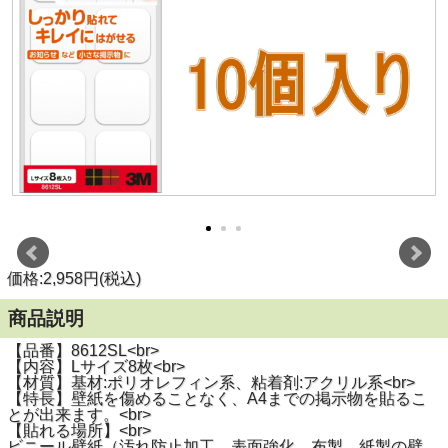
価格:2,958円(税込)
商品説明
【品番】8612SL<br>
【内容】Lサイズ8枚<br>
【材質】基材:ポリオレフィン系、粘着剤:アクリル系<br>
【特長】壁紙を傷めることなく、A4までの掲示物を貼るこ
とが出来ます。<br>
【貼れる場所】<br>
ビニール壁紙（汚れ防止加工、表面強化、布製、紙製の壁