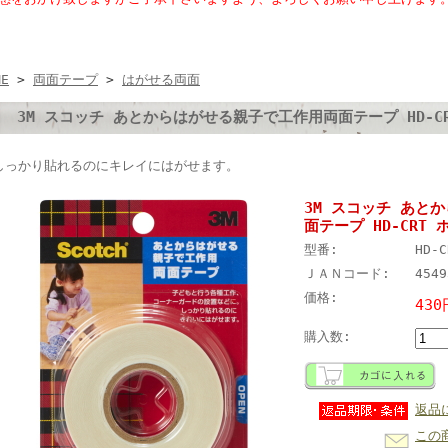
ME
>
両面テープ
>
はがせる両面
3M スコッチ あとからはがせる親子で工作用両面テープ HD-CRT 
しっかり貼れるのにキレイにはがせます。
3M スコッチ あと
面テープ HD-CRT ホ
型番:
HD-C
ＪＡＮコード:
4549
価格:
430
購入数:
返品
この