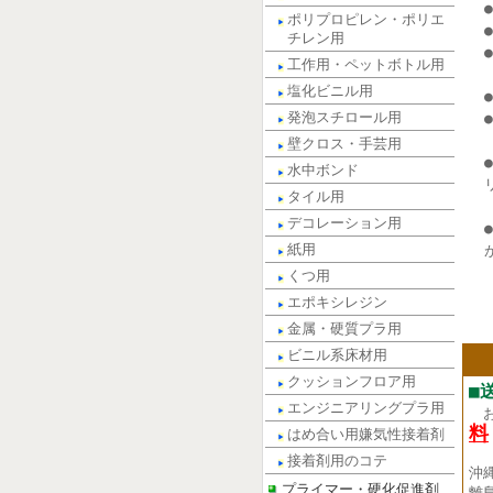
ポリプロピレン・ポリエ
チレン用
工作用・ペットボトル用
塩化ビニル用
発泡スチロール用
壁クロス・手芸用
水中ボンド
タイル用
デコレーション用
紙用
くつ用
エポキシレジン
金属・硬質プラ用
ビニル系床材用
クッションフロア用
■
エンジニアリングプラ用
料
はめ合い用嫌気性接着剤
接着剤用のコテ
沖
プライマー・硬化促進剤
離