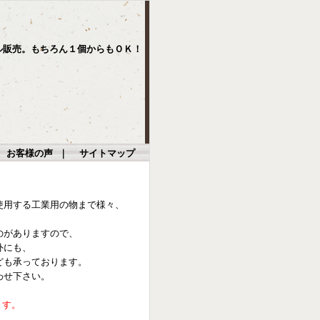
ル販売。もちろん１個からもＯＫ！
｜
お客様の声
｜
サイトマップ
使用する工業用の物まで様々、
のがありますので、
外にも、
ども承っております。
わせ下さい。
ます。
。