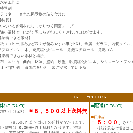
●木材工作に
●時間割
●ラミネートされた掲示物の貼り付けに
【特長】
●いろいろざ素材にしっかりつく両面テープ
●強い基材で、はがす際にちぎれにくくきれいにはがせます。
【接着できる素材】
●紙（コピー用紙など表面が傷みやすい紙はNG)、金属、ガラス、内装タイル
リプロピレン、木、硬質塩化ビニール、発泡スチロール、発泡ゴム
【接着できない素材と場所】
●布、凹凸面、曲面、球体、壁紙、砂壁、軟質塩化ビニル、シリコーン・フッ
がれやすい面、湿気の多い所、常に浸水している所
I N F O M A T I O N
送料について
■配送について
￥８，５００以上送料無
お買い上げ金額
■在庫品
１５：００
（8,500円以下は以下の送料がかかります。
までの
縄・離島は10,000円以上無料となります。沖縄・
（銀行振込の場合は
島で１万円以下の場合は、日本郵便・ヤマト運輸で