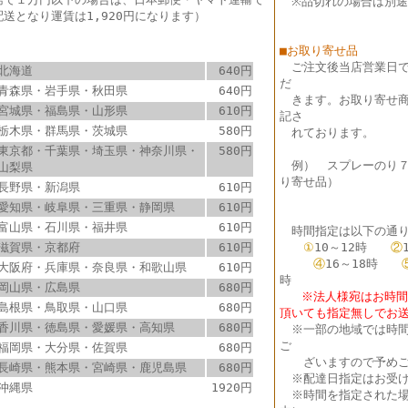
※品切れの場合は別途
配送となり運賃は1,920円になります）
■お取り寄せ品
ご注文後当店営業日
北海道
640円
だ
青森県・岩手県・秋田県
640円
きます。お取り寄せ商
宮城県・福島県・山形県
610円
記さ
栃木県・群馬県・茨城県
580円
れております。
東京都・千葉県・埼玉県・神奈川県・
580円
例） スプレーのり
山梨県
り寄せ品）
長野県・新潟県
610円
愛知県・岐阜県・三重県・静岡県
610円
富山県・石川県・福井県
610円
時間指定は以下の通り
滋賀県・京都府
610円
①
10～12時
②
④
16～18時
大阪府・兵庫県・奈良県・和歌山県
610円
時
岡山県・広島県
680円
※法人様宛はお時間指
島根県・鳥取県・山口県
680円
頂いても指定無しでお
香川県・徳島県・愛媛県・高知県
680円
※
一部の地域では時
ご
福岡県・大分県・佐賀県
680円
ざいますので予めご
長崎県・熊本県・宮崎県・鹿児島県
680円
※配達日指定はお受け
沖縄県
1920円
※時間を指定された場