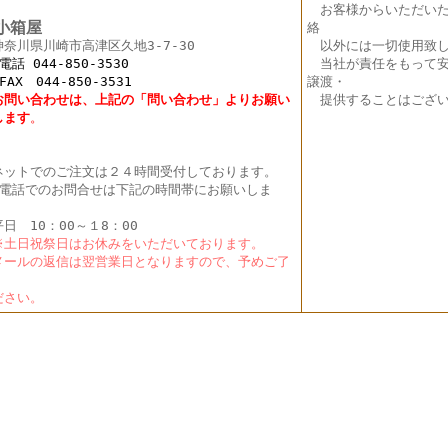
お客様からいただい
箱屋
絡
神奈川県川崎市高津区久地3-7-30
以外には一切使用致し
 044-850-3530
当社が責任をもって安
X 044-850-3531
譲渡・
お問い合わせは、上記の「問い合わせ」よりお願い
提供することはござい
し
ます
。
ットでのご注文は２４時間受付しております。
電話でのお問合せは下記の時間帯にお願いしま
。
日 10：00～１8：00
土日祝祭日はお休みをいただいております。
ールの返信は翌営業日となりますので、予めご了
く
さい。