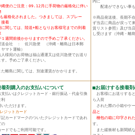
内に
沖縄便のご注意：09.12月に手荷物の厳格化に伴い
配達ができない事も
物
も厳格化されました。つきましては、スプレー
※商品発送後、長期不
・接着
ず当店に商品が戻って
に関しては、陸送+船となりお客様宅までの到着
賃リスト参照）及び当店
数
し受けます（沖縄・離島
１週間前後かかりますので予めご了承ください。
送会社 ： 佐川急便 （沖縄・離島は日本郵
・ヤマト運輸）
法人様宛のお荷物は福山通運又は佐川急便でお送り
ます。予めご了承ください。
た離島に関しては、別途運賃がかかります。
接着剤購入のお支払いについて
■
お届けする接着剤
お支払いはクレジットカード・銀行振込・代金引換
お客様にお送りすると
ご利
ら入荷
いただけます。
された際の小箱やケー
クレジットカード
品と
下記カードマークのついたクレジットカードであれ
梱包の箱に印字された
どの
す。
ードでもご利用可能です。
また緩衝材も新聞紙な