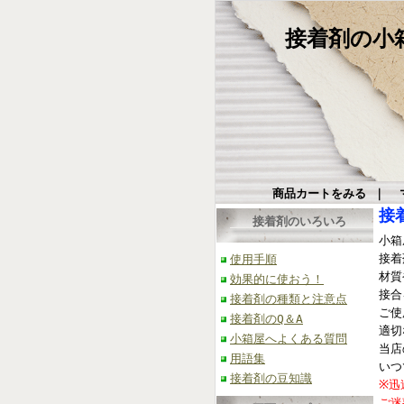
接着剤の小箱屋
商品カートをみる
｜
接
接着剤のいろいろ
小箱
接着
使用手順
材質
効果的に使おう！
接合
接着剤の種類と注意点
ご使
接着剤のQ＆A
適切
小箱屋へよくある質問
当店
用語集
いつ
接着剤の豆知識
※迅
ご迷