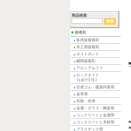
商品検索
接着剤
多用途接着剤
木工用接着剤
タイトボンド
瞬間接着剤
アロンアルファ
ロックタイト
(LOCTITE)
合成ゴム・建築内装用
皮革用
衣類・布用
金属・ガラス・陶器用
コンクリートと金属用
コンクリートと木材用
プラスチック用