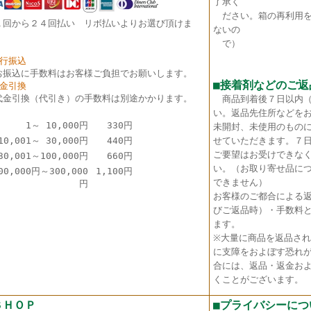
了承く
ださい。箱の再利用を
１回から２４回払い リボ払いよりお選び頂けま
ないの
。
で）
銀行振込
お振込に手数料はお客様ご負担でお願いします。
■接着剤などのご返
代金引換
代金引換（代引き）の手数料は別途かかります。
商品到着後７日以内
い。返品先住所などを
1～ 10,000円
330円
未開封、未使用のもの
10,001～ 30,000円
440円
せていただきます。７
ご要望はお受けできな
30,001～100,000円
660円
い。（お取り寄せ品に
00,000円～300,000
1,100円
できません）
円
お客様のご都合による
びご返品時）・手数料
ます。
※大量に商品を返品さ
に支障をおよぼす恐れ
合には、返品・返金お
くことがございます。
ＳＨＯＰ
■プライバシーにつ