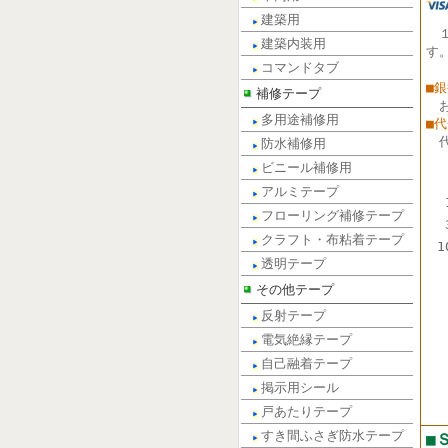
建築用
建築内装用
す
コマンドタブ
■
補修テープ
多用途補修用
■
防水補修用
ビニール補修用
アルミテープ
フローリング補修テープ
クラフト・布粘着テープ
1
透明テープ
その他テープ
反射テープ
電気絶縁テープ
自己融着テープ
掲示用シール
戸あたりテープ
すき間ふさぎ防水テープ
■