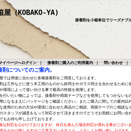
（KOBAKO-YA)
接着剤を小箱単位でリーズナブ
マイページへログイン
｜
接着剤ご購入のご利用案内
｜
問い合わせ
着剤についてのご案内。
屋では用途に合わせた各種接着剤をご用意しております。
剤は工作などに使う木工用のものから鉄同士やガラス同士を合わせるために
や環境によって使い分ける事で最高の性能を発揮します。
を行いたい物によっては、接着剤や両面テープなどを使用してもつかないも
用になるまえにパッケージをご確認ください。またご購入に関しての案内以
な使用のための方法や環境に合わせた商品のご相談、両面テープのご相談な
のスタッフが誠意をもって対応させて頂きますのでどうぞお気軽にお問い合
でもお待ち申し上げております。
速な対応を心がけておりますが、休日を挟んだ場合対応が遅れる事がござい
惑をおかけ致しますがご了承下さいますよう、よろしくお願い申し上げます