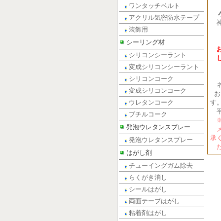
ワンタッチベルト
小
アクリル気密防水テープ
装飾用
電話
FA
シーリング材
シリコンシーラント
変成シリコンシーラント
シリコンコーク
ネ
変成シリコンコーク
お
ウレタンコーク
す
平
ブチルコーク
※
発泡ウレタンスプレー
メ
承
発泡ウレタンスプレー
だ
はがし剤
チューイングガム除去
らくがき消し
シールはがし
両面テープはがし
粘着剤はがし