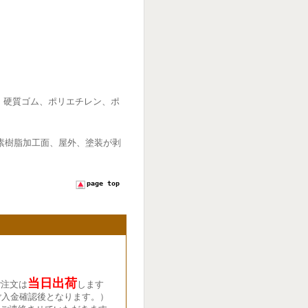
、硬質ゴム、ポリエチレン、ポ
素樹脂加工面、屋外、塗装が剥
page top
当日出荷
ご注文は
します
ご入金確認後となります。）