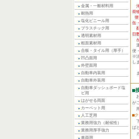
金属・一般材料用
荷
耐熱用
便
塩化ビニール用
缶
プラスチック用
剤
日
透明素材用
が
粗面素材用
運
合板・タイル用（厚手）
便
※
凹凸面用
し
外壁面用
自動車内装用
ま
自動車外装用
自動車ダッシュボード塩
■
ビ用
はがせる両面
が
カーペット用
用
■
人工芝用
業務用強力（耐候性）
ば
業務用厚手強力
カ
車両用