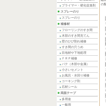
の
プライマー・硬化促進剤
スプレーのり
スプレーのり
補修材
フローリングのすき間
木部のすき間充てん
壁のひび割れ補修
すき間の穴うめ
目地材や下地処理
ＦＲＰ補修
パテ（木部や金属）
小さいセメント
お風呂・水回り補修
コーキング剤
石材シール
両面テープ
多用途
一般用