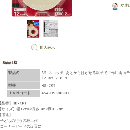
友達
拡大表示
■ 商品仕様
製品名
3M スコッチ あとからはがせる親子で工作用両面テー
12 mm x 8 m
型番
HD-CRT
ＪＡＮコード
4549395889013
【品番】HD-CRT
【サイズ】幅12mm×長さ8ｍ×厚0.2mm
【用途】
●子どもの行う各種工作
●コーナーガードの設置に