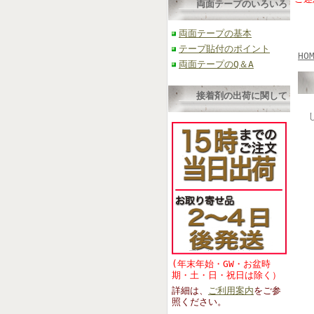
両面テープのいろいろ
両面テープの基本
テープ貼付のポイント
HO
両面テープのQ＆A
接着剤の出荷に関して
(年末年始・GW・お盆時
期・土・日・祝日は除く）
詳細は、
ご利用案内
をご参
照くださ
い。