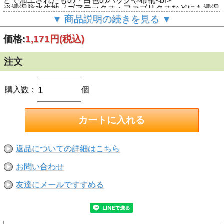
どで加工されたもの・白色のバッグや布靴<br>
※透湿防水生地（ゴアテックス・ファブリクスなどにも透湿
防水性を損なうことなく、ご使用いただけます。<br>
▼ 商品説明の続きを見る ▼
【標準使用量】<br>
本缶１本で1.4～2.6平方メートル（生地により異なります）
価格:
1,171円
(税込)
注文
購入数：
個
返品についての詳細はこちら
お問い合わせ
友達にメールですすめる