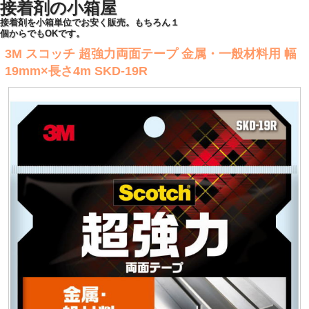
接着剤の小箱屋
接着剤を小箱単位でお安く販売。もちろん１
個からでもOKです。
3M スコッチ 超強力両面テープ 金属・一般材料用 幅
19mm×長さ4m SKD-19R