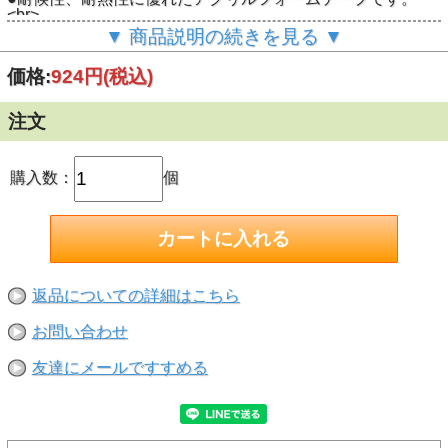
<br>
●JIS規格＜Z1541＞１種レベル（構造用接合部）を有してい
▼ 商品説明の続きを見る ▼
ます。<br>
●テープ色：グレー<br>
価格:
924円
(税込)
●屋内/屋外用<br>
【接着できる素材】<br>
金属（鉄・アルミ・ステンレス）、プラスチック（軟質塩
注文
ビ、PP、PEを除く）、ガラス、内装タイル、木<br>
【接着出来ない素材と場所】<br>
軟質塩化ビニール、ポリエチレン、ポリプロピレン、シリコ
ーン・フッ素樹脂加工面、軟質ゴム、塗装がはがれやすい
購入数：
個
面、凸凹面（壁紙、ベニヤ板、コンクリート・ブロックな
ど）、ザラザラした面（砂壁、すりガラスなど）、浴室など
湿気の多い場所、常に浸水している場所<br>
【荷重目安】<br>
ステンレスどうし：14.4N（1,470g）アルミどうし：
12.3N（1,260g）※テープ長さ2cｍでの目安値。保証値では
ありません。<br>
返品についての詳細はこちら
【接着後の使用温度】<br>
-20℃～150℃<br>
お問い合わせ
友達にメールですすめる