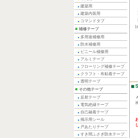
建築用
建築内装用
コマンドタブ
1
補修テープ
多用途補修用
防水補修用
ビニール補修用
アルミテープ
フローリング補修テープ
クラフト・布粘着テープ
透明テープ
■
その他テープ
小
反射テープ
電気絶縁テープ
電話
自己融着テープ
FA
掲示用シール
戸あたりテープ
すき間ふさぎ防水テープ