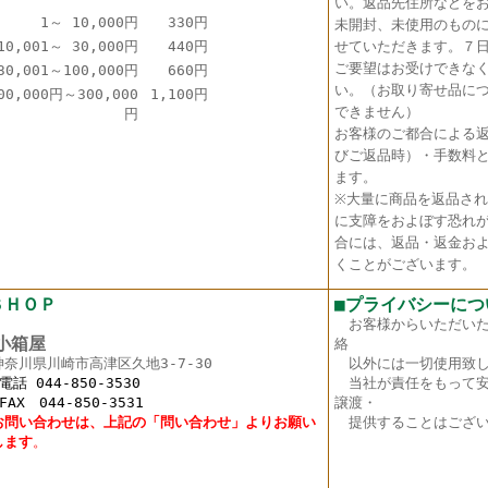
い。返品先住所などを
1～ 10,000円
330円
未開封、未使用のもの
10,001～ 30,000円
440円
せていただきます。７
ご要望はお受けできな
30,001～100,000円
660円
い。（お取り寄せ品に
00,000円～300,000
1,100円
できません）
円
お客様のご都合による
びご返品時）・手数料
ます。
※大量に商品を返品さ
に支障をおよぼす恐れ
合には、返品・返金お
くことがございます。
ＳＨＯＰ
■プライバシーにつ
お客様からいただい
箱屋
絡
神奈川県川崎市高津区久地3-7-30
以外には一切使用致し
 044-850-3530
当社が責任をもって安
X 044-850-3531
譲渡・
お問い合わせは、上記の「問い合わせ」よりお願い
提供することはござい
し
ます
。