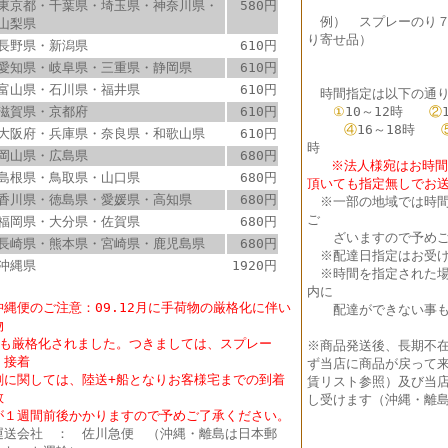
東京都・千葉県・埼玉県・神奈川県・
580円
例） スプレーのり
山梨県
り寄せ品）
長野県・新潟県
610円
愛知県・岐阜県・三重県・静岡県
610円
富山県・石川県・福井県
610円
時間指定は以下の通り
滋賀県・京都府
610円
①
10～12時
②
④
16～18時
大阪府・兵庫県・奈良県・和歌山県
610円
時
岡山県・広島県
680円
※法人様宛はお時間指
島根県・鳥取県・山口県
680円
頂いても指定無しでお
香川県・徳島県・愛媛県・高知県
680円
※
一部の地域では時
ご
福岡県・大分県・佐賀県
680円
ざいますので予めご
長崎県・熊本県・宮崎県・鹿児島県
680円
※配達日指定はお受け
沖縄県
1920円
※時間を指定された場
内に
沖縄便のご注意：09.12月に手荷物の厳格化に伴い
配達ができない事も
物
も厳格化されました。つきましては、スプレー
※商品発送後、長期不
・接着
ず当店に商品が戻って
に関しては、陸送+船となりお客様宅までの到着
賃リスト参照）及び当店
数
し受けます（沖縄・離島
１週間前後かかりますので予めご了承ください。
送会社 ： 佐川急便 （沖縄・離島は日本郵