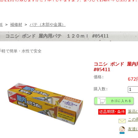
ME
>
補修材
>
パテ（木部や金属）
コニシ ボンド 屋内用パテ １２０ｍｌ #05411
手軽で簡単・水性で安全
コニシ ボンド 屋内
#05411
価格:
672
購入数:
返品
この
友達