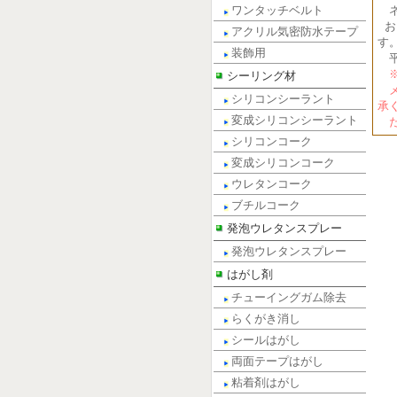
ワンタッチベルト
ネ
お
アクリル気密防水テープ
す
装飾用
平
※
シーリング材
メ
シリコンシーラント
承
変成シリコンシーラント
だ
シリコンコーク
変成シリコンコーク
ウレタンコーク
ブチルコーク
発泡ウレタンスプレー
発泡ウレタンスプレー
はがし剤
チューイングガム除去
らくがき消し
シールはがし
両面テープはがし
粘着剤はがし