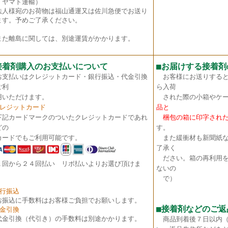
・ヤマト運輸）
法人様宛のお荷物は福山通運又は佐川急便でお送り
ます。予めご了承ください。
た離島に関しては、別途運賃がかかります。
接着剤購入のお支払いについて
■
お届けする接着剤
お支払いはクレジットカード・銀行振込・代金引換
お客様にお送りすると
ご利
ら入荷
いただけます。
された際の小箱やケー
クレジットカード
品と
下記カードマークのついたクレジットカードであれ
梱包の箱に印字された
どの
す。
ードでもご利用可能です。
また緩衝材も新聞紙な
了承く
ださい。箱の再利用を
１回から２４回払い リボ払いよりお選び頂けま
ないの
。
で）
銀行振込
お振込に手数料はお客様ご負担でお願いします。
■接着剤などのご返
代金引換
代金引換（代引き）の手数料は別途かかります。
商品到着後７日以内