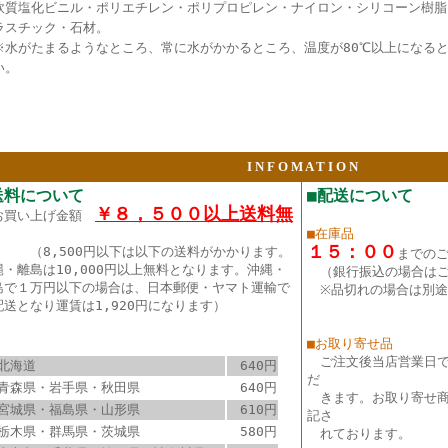
軟質塩化ビニル・ポリエチレン・ポリプロピレン・ナイロン・シリコーン樹脂
ラスチック・石材。
※水がたまるようなところ、常に水がかかるところ、温度が80℃以上になる
い。
I N F O M A T I O N
送料について
■配送について
￥８，５００以上送料無
お買い上げ金額
■在庫品
１５：００
（8,500円以下は以下の送料がかかります。
までの
縄・離島は10,000円以上無料となります。沖縄・
（銀行振込の場合は
島で１万円以下の場合は、日本郵便・ヤマト運輸で
※品切れの場合は別途
配送となり運賃は1,920円になります）
■お取り寄せ品
ご注文後当店営業日
北海道
640円
だ
青森県・岩手県・秋田県
640円
きます。お取り寄せ商
宮城県・福島県・山形県
610円
記さ
栃木県・群馬県・茨城県
580円
れております。