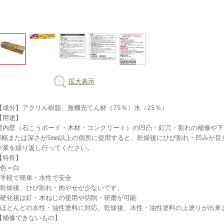
拡大表示
【成分】アクリル樹脂、無機充てん材（75％）水（25％）
【用途】
屋内壁（石こうボード・木材・コンクリート）の凹凸・釘穴・割れの補修や下
※幅または深さが5mm以上の個所に使用すると、乾燥後にひび割れ・凹みが目
作業を繰り返し行ってください。
【特長】
●色＝白
●手軽で簡単・水性で安全
●乾燥後、ひび割れ・肉やせが少ないです。
●硬化後は釘・木ねじの使用や切削・研磨が可能
●ほとんどの水性・油性塗料に対応。乾燥後、水性・油性塗料の上塗りが出来
【補修できないもの】