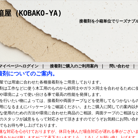
（KOBAKO-YA)
接着剤を小箱単位でリーズナブ
マイページへログイン
｜
接着剤ご購入のご利用案内
｜
問い合わせ
着剤についてのご案内。
屋では用途に合わせた各種接着剤をご用意しております。
剤は工作などに使う木工用のものから鉄同士やガラス同士を合わせるために
や環境によって使い分ける事で最高の性能を発揮します。
を行いたい物によっては、接着剤や両面テープなどを使用してもつかないも
用になるまえにパッケージをご確認ください。またご購入に関しての案内以
な使用のための方法や環境に合わせた商品のご相談、両面テープのご相談な
のスタッフが誠意をもって対応させて頂きますのでどうぞお気軽にお問い合
でもお待ち申し上げております。
速な対応を心がけておりますが、休日を挟んだ場合対応が遅れる事がござい
惑をおかけ致しますがご了承下さいますよう、よろしくお願い申し上げます