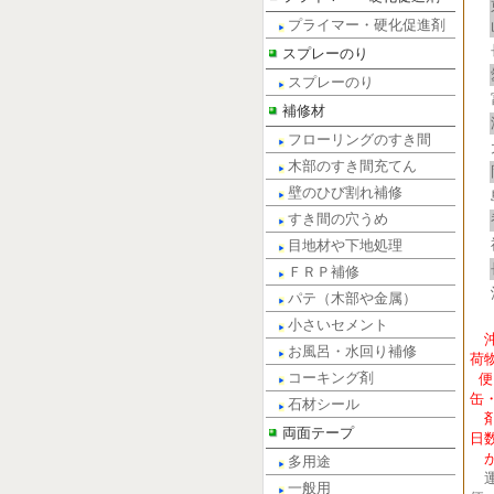
プライマー・硬化促進剤
スプレーのり
スプレーのり
補修材
フローリングのすき間
木部のすき間充てん
壁のひび割れ補修
すき間の穴うめ
目地材や下地処理
ＦＲＰ補修
パテ（木部や金属）
小さいセメント
お風呂・水回り補修
荷
コーキング剤
便
缶
石材シール
剤
両面テープ
日
が
多用途
運
一般用