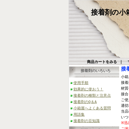
接着剤の小箱屋
商品カートをみる
｜
接
接着剤のいろいろ
小箱
接着
使用手順
材質
効果的に使おう！
接合
接着剤の種類と注意点
ご使
接着剤のQ＆A
適切
小箱屋へよくある質問
当店
用語集
いつ
接着剤の豆知識
※迅
ご迷