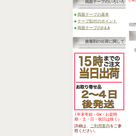
両面テープのいろいろ
両面テープの基本
テープ貼付のポイント
HO
両面テープのQ＆A
接着剤の出荷に関して
(年末年始・GW・お盆時
期・土・日・祝日は除く）
詳細は、
ご利用案内
をご参
照くださ
い。