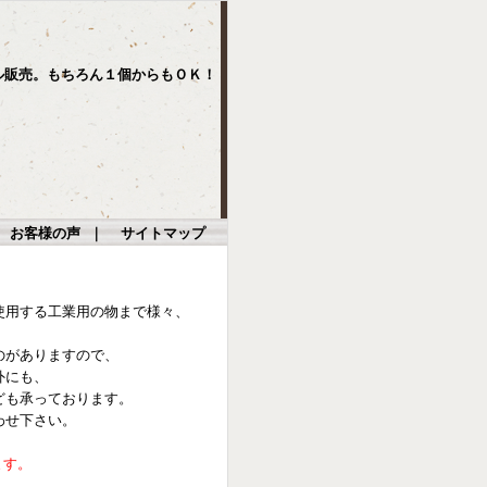
ル販売。もちろん１個からもＯＫ！
｜
お客様の声
｜
サイトマップ
使用する工業用の物まで様々、
のがありますので、
外にも、
ども承っております。
わせ下さい。
ます。
。