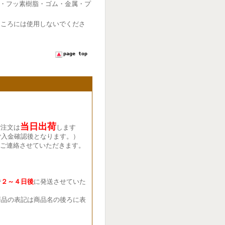
・フッ素樹脂・ゴム・金属・プ
ところには使用しないでくださ
page top
当日出荷
ご注文は
します
ご入金確認後となります。）
ご連絡させていただきます。
で
２～４日後
に発送させていた
品の表記は商品名の後ろに表