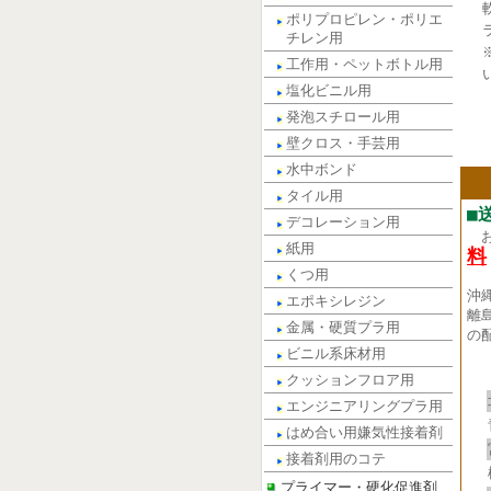
ポリプロピレン・ポリエ
チレン用
工作用・ペットボトル用
塩化ビニル用
発泡スチロール用
壁クロス・手芸用
水中ボンド
タイル用
■
デコレーション用
紙用
料
くつ用
沖
エポキシレジン
離
金属・硬質プラ用
の
ビニル系床材用
クッションフロア用
エンジニアリングプラ用
はめ合い用嫌気性接着剤
接着剤用のコテ
プライマー・硬化促進剤