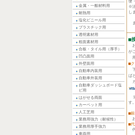
便
金属・一般材料用
※
し
耐熱用
塩化ビニール用
ま
プラスチック用
透明素材用
■
粗面素材用
合板・タイル用（厚手）
が
凹凸面用
用
外壁面用
■
自動車内装用
ば
自動車外装用
カ
自動車ダッシュボード塩
ビ用
はがせる両面
す
カーペット用
人工芝用
■
業務用強力（耐候性）
■
業務用厚手強力
車両用