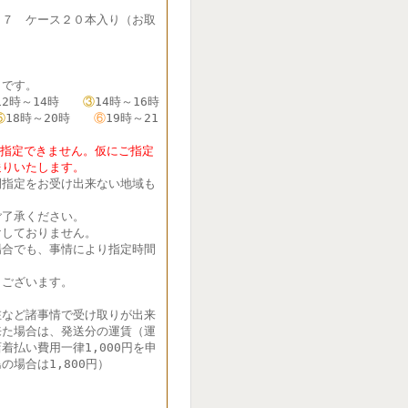
７７ ケース２０本入り（お取
です。
12時～14時
③
14時～16時
⑤
18時～20時
⑥
19時～21
定できません。仮にご指定
送りいたします。
間指定をお受け出来ない地域も
了承ください。
しておりません。
合でも、事情により指定時間
ございます。
在など諸事情で受け取りが出来
来た場合は、発送分の運賃（運
着払い費用一律1,000円を申
の場合は1,800円）