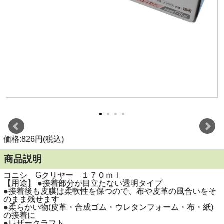
価格:826円(税込)
商品説明
コニシ Gクリヤー １７０ｍｌ
【用途】 ●接着部分が目立たない透明タイプ
●接着後も皮膜は柔軟性を保つので、布や皮革の風合いをそ
のまま残せます
●柔らかい物(皮革・合成ゴム・ウレタンフォーム・布・紙)
の接着に
●レザークラフト