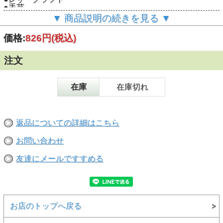
●手芸
●日曜大工
▼ 商品説明の続きを見る ▼
●家具や建具の補修
●バッグや靴、スポーツ用品の補修
価格:
826円
(税込)
【特長】 ●透明
●速乾
注文
●柔軟性
●仮止不要
●用途広
在庫
在庫切れ
返品についての詳細はこちら
お問い合わせ
友達にメールですすめる
お店のトップへ戻る