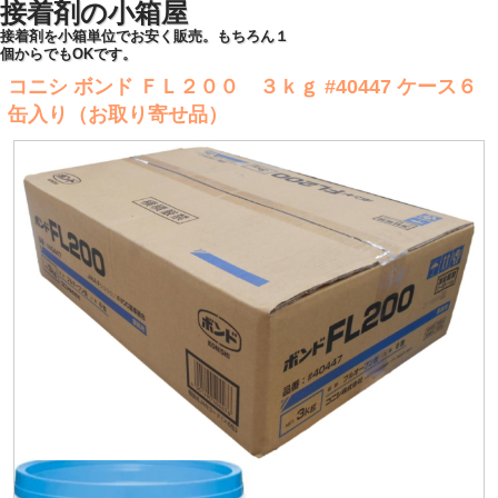
接着剤の小箱屋
接着剤を小箱単位でお安く販売。もちろん１
個からでもOKです。
コニシ ボンド ＦＬ２００ ３ｋｇ #40447 ケース６
缶入り（お取り寄せ品）