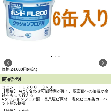
価格:24,800円(税込)
商品説明
コニシ ＦＬ２００ ３ｋｇ
【用途】 ●はり合わせ可能時間が長く、広面積への接着が余
裕をもって行える
●クッションフロア類・長尺塩ビ床材・塩化ビニル製カーペ
ット類の接着
【特長】 ●水性