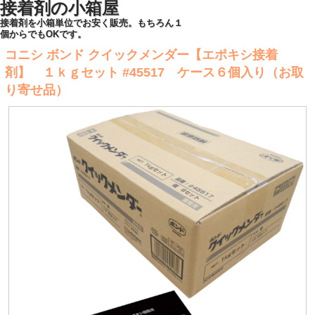
接着剤の小箱屋
接着剤を小箱単位でお安く販売。もちろん１
個からでもOKです。
コニシ ボンド クイックメンダー【エポキシ接着
剤】 １ｋｇセット #45517 ケース６個入り（お取
り寄せ品）