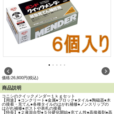
価格:26,800円(税込)
商品説明
コニシのクイックメンダー１ｋｇセット
【用途】●コンクリート●金属●ブロック●タイル●陶磁器●木
の接着・充てん●各種タイルのはがれ補修●ノンスリップの
はがれ補修●ポストや表札の接着
【特長】●２液混合型●５分硬化開始●充てん性●高接着剤●高