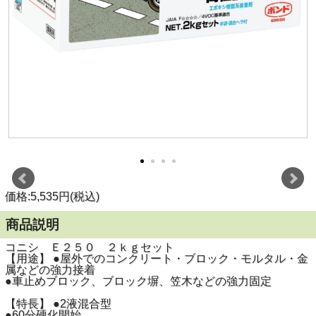
価格:5,535円(税込)
商品説明
コニシ Ｅ２５０ ２ｋｇセット
【用途】 ●屋外でのコンクリート・ブロック・モルタル・金
属などの強力接着
●車止めブロック、ブロック塀、笠木などの強力固定
【特長】 ●2液混合型
●60分硬化開始