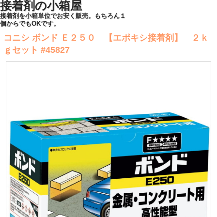
接着剤の小箱屋
接着剤を小箱単位でお安く販売。もちろん１
個からでもOKです。
コニシ ボンド Ｅ２５０ 【エポキシ接着剤】 ２ｋ
ｇセット #45827