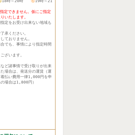
⑤
18時～20時
⑥
19時～21
定できません。仮にご指定
送りいたします。
間指定をお受け出来ない地域も
了承ください。
しておりません。
合でも、事情により指定時間
ございます。
在など諸事情で受け取りが出来
来た場合は、発送分の運賃（運
着払い費用一律1,000円を申
の場合は1,800円）