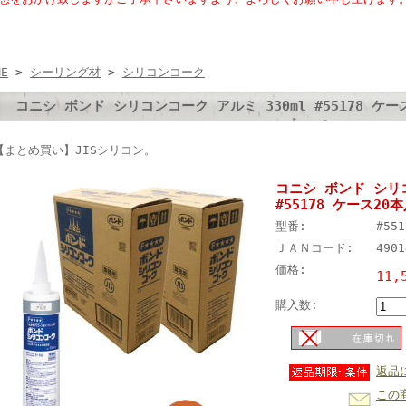
ME
>
シーリング材
>
シリコンコーク
コニシ ボンド シリコンコーク アルミ 330ml #55178 ケー
【まとめ買い】JISシリコン。
コニシ ボンド シリコ
#55178 ケース20
型番:
#551
ＪＡＮコード:
4901
価格:
11,
購入数:
返品
この