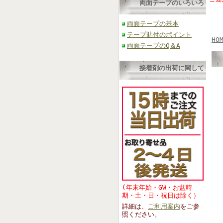
両面テープのいろいろ
両面テープの基本
テープ貼付のポイント
HO
両面テープのQ＆A
接着剤の出荷に関して
(年末年始・GW・お盆時
期・土・日・祝日は除く）
詳細は、
ご利用案内
をご参
照くださ
い。