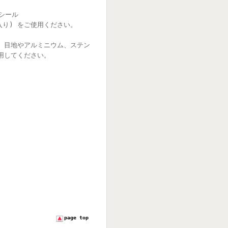
シール
り) をご使用ください。
の 目地やアルミニウム、ステン
併用してください。
。
page top