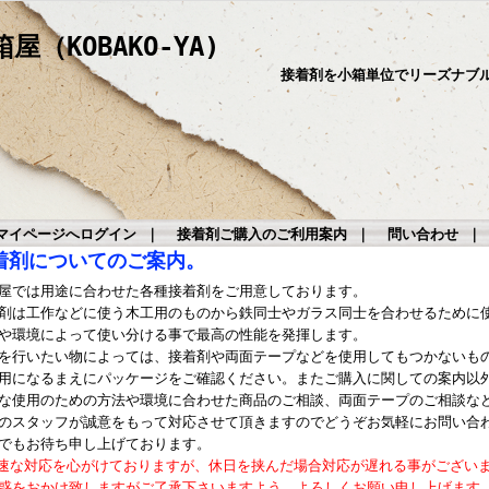
（KOBAKO-YA)
接着剤を小箱単位でリーズナブ
マイページへログイン
｜
接着剤ご購入のご利用案内
｜
問い合わせ
着剤についてのご案内。
屋では用途に合わせた各種接着剤をご用意しております。
剤は工作などに使う木工用のものから鉄同士やガラス同士を合わせるために
や環境によって使い分ける事で最高の性能を発揮します。
を行いたい物によっては、接着剤や両面テープなどを使用してもつかないも
用になるまえにパッケージをご確認ください。またご購入に関しての案内以
な使用のための方法や環境に合わせた商品のご相談、両面テープのご相談な
のスタッフが誠意をもって対応させて頂きますのでどうぞお気軽にお問い合
でもお待ち申し上げております。
速な対応を心がけておりますが、休日を挟んだ場合対応が遅れる事がござい
惑をおかけ致しますがご了承下さいますよう、よろしくお願い申し上げます