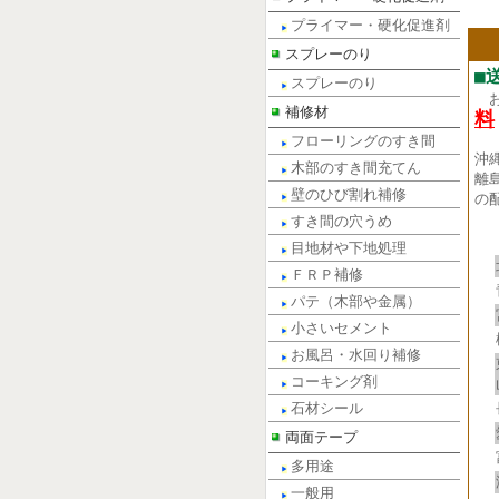
プライマー・硬化促進剤
スプレーのり
■
スプレーのり
補修材
料
フローリングのすき間
沖
木部のすき間充てん
離
壁のひび割れ補修
の
すき間の穴うめ
目地材や下地処理
ＦＲＰ補修
パテ（木部や金属）
小さいセメント
お風呂・水回り補修
コーキング剤
石材シール
両面テープ
多用途
一般用