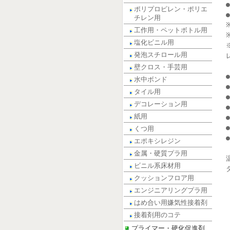
ポリプロピレン・ポリエ
チレン用
工作用・ペットボトル用
塩化ビニル用
発泡スチロール用
壁クロス・手芸用
水中ボンド
タイル用
デコレーション用
紙用
くつ用
エポキシレジン
金属・硬質プラ用
ビニル系床材用
クッションフロア用
エンジニアリングプラ用
はめ合い用嫌気性接着剤
接着剤用のコテ
プライマー・硬化促進剤