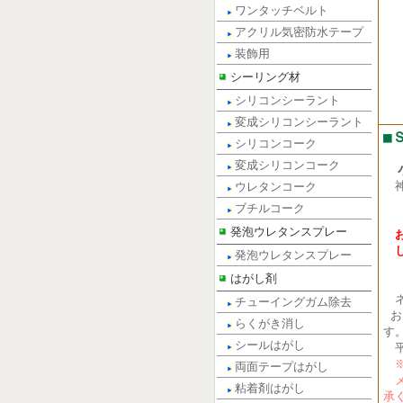
ワンタッチベルト
アクリル気密防水テープ
装飾用
シーリング材
シリコンシーラント
変成シリコンシーラント
■
シリコンコーク
変成シリコンコーク
小
ウレタンコーク
電話
ブチルコーク
FA
発泡ウレタンスプレー
発泡ウレタンスプレー
はがし剤
ネ
チューイングガム除去
お
らくがき消し
す
シールはがし
平
※
両面テープはがし
メ
粘着剤はがし
承