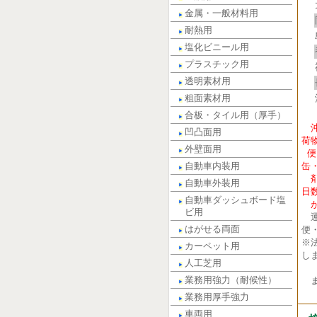
金属・一般材料用
耐熱用
塩化ビニール用
プラスチック用
透明素材用
粗面素材用
合板・タイル用（厚手）
凹凸面用
荷
外壁面用
便
自動車内装用
缶
剤
自動車外装用
日
自動車ダッシュボード塩
が
ビ用
運
はがせる両面
便
※
カーペット用
し
人工芝用
業務用強力（耐候性）
ま
業務用厚手強力
車両用