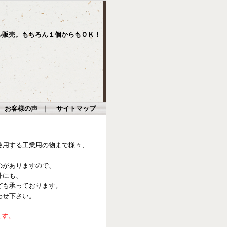
ル販売。もちろん１個からもＯＫ！
｜
お客様の声
｜
サイトマップ
使用する工業用の物まで様々、
のがありますので、
外にも、
ども承っております。
わせ下さい。
ます。
。