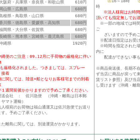
④
16～18時
大阪府・兵庫県・奈良県・和歌山県
610円
時
岡山県・広島県
680円
※法人様宛はお時間指
島根県・鳥取県・山口県
680円
頂いても指定無しでお
香川県・徳島県・愛媛県・高知県
680円
※
一部の地域では時
ご
福岡県・大分県・佐賀県
680円
ざいますので予めご
長崎県・熊本県・宮崎県・鹿児島県
680円
※配達日指定はお受け
沖縄県
1920円
※時間を指定された場
内に
沖縄便のご注意：09.12月に手荷物の厳格化に伴い
配達ができない事も
物
も厳格化されました。つきましては、スプレー
※商品発送後、長期不
・接着
ず当店に商品が戻って
に関しては、陸送+船となりお客様宅までの到着
賃リスト参照）及び当店
数
し受けます（沖縄・離島
１週間前後かかりますので予めご了承ください。
送会社 ： 佐川急便 （沖縄・離島は日本郵
・ヤマト運輸）
法人様宛のお荷物は福山通運又は佐川急便でお送り
ます。予めご了承ください。
た離島に関しては、別途運賃がかかります。