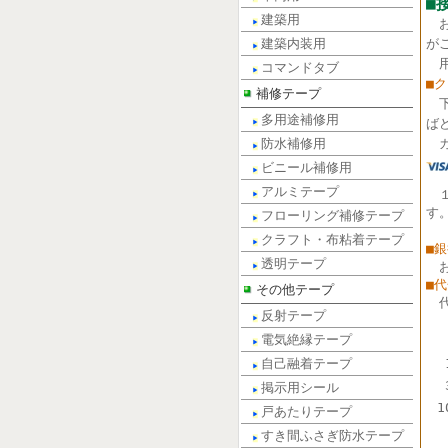
■
建築用
建築内装用
が
用
コマンドタブ
■
補修テープ
多用途補修用
ば
防水補修用
カ
ビニール補修用
アルミテープ
す
フローリング補修テープ
クラフト・布粘着テープ
■
透明テープ
■
その他テープ
反射テープ
電気絶縁テープ
自己融着テープ
掲示用シール
1
戸あたりテープ
すき間ふさぎ防水テープ