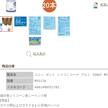
友達
拡大表示
■ 商品仕様
製品名
コニシ ボンド シリコンコーク アルミ 330ml #5
型番
#55178
ＪＡＮコード
4901490551781
1成分形シリコーン系シーリング材
【用途】
●ガラス間およびガラスまわり目地のシール