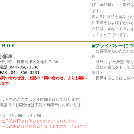
びご返品時）・手数料
ます。
※大量に商品を返品さ
に支障をおよぼす恐れ
合には、返品・返金お
くことがございます。
ＳＨＯＰ
■プライバシーにつ
お客様からいただい
箱屋
絡
神奈川県川崎市高津区久地3-7-30
以外には一切使用致し
 044-850-3530
当社が責任をもって安
X 044-850-3531
譲渡・
お問い合わせは、上記の「問い合わせ」よりお願い
提供することはござい
し
ます
。
ットでのご注文は２４時間受付しております。
電話でのお問合せは下記の時間帯にお願いしま
。
日 10：00～１8：00
土日祝祭日はお休みをいただいております。
ールの返信は翌営業日となりますので、予めご了
く