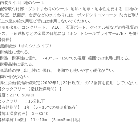
●内装タイル目地のシール
●配管取付け部・ダクトまわりのシール 耐熱・耐寒・耐水性を要する 目地の
※浴室、洗面所、台所などの水まわりには、ボンドシリコンコーク 防カビ剤入
※上水道の給水用塩ビ管には使用しないでください。
※モルタル、コンクリート、 ALC、 石膏ボード、ケイカル板などの多孔質
レス、亜鉛鉄板などの金属の目地には〈ボン ドシールプライマー#7N> を
【特長】
●無酢酸形 (オキシムタイプ)
●耐候性に優れる。
●耐熱・耐寒性に優れ、 -40°C～+150°Cの温度 範囲での使用に耐える。
●耐薬品性に優れる。
●低温時の押し出し性に 優れ、 冬期でも使いやすく硬化が早い。
●肉やせが少ない。
●厚生労働省指針値策定(2002年1月22日現在) の13物質を使用 していない
【タックフリー (指触乾燥時間) 】
温度：23°C 50%RH
タックフリー ：15分以下
【有効期間】 1年 (5～35°Cの冷暗所保存)
【施工温度範囲】 5～35°C
【標準施工m数】 11～13m （5mm×5mm目地）