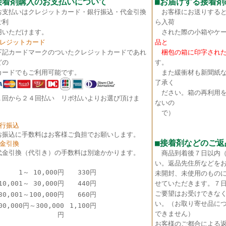
接着剤購入のお支払いについて
■
お届けする接着剤
お支払いはクレジットカード・銀行振込・代金引換
お客様にお送りすると
ご利
ら入荷
いただけます。
された際の小箱やケー
クレジットカード
品と
下記カードマークのついたクレジットカードであれ
梱包の箱に印字された
どの
す。
ードでもご利用可能です。
また緩衝材も新聞紙な
了承く
ださい。箱の再利用を
１回から２４回払い リボ払いよりお選び頂けま
ないの
。
で）
銀行振込
お振込に手数料はお客様ご負担でお願いします。
■接着剤などのご返
代金引換
代金引換（代引き）の手数料は別途かかります。
商品到着後７日以内
い。返品先住所などを
1～ 10,000円
330円
未開封、未使用のもの
10,001～ 30,000円
440円
せていただきます。７
ご要望はお受けできな
30,001～100,000円
660円
い。（お取り寄せ品に
00,000円～300,000
1,100円
できません）
円
お客様のご都合による