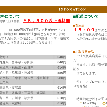
I N F O M A T I O N
送料について
■配送について
￥８，５００以上送料無
お買い上げ金額
■在庫品
１５：００
（8,500円以下は以下の送料がかかります。
までの
縄・離島は10,000円以上無料となります。沖縄・
（銀行振込の場合は
島で１万円以下の場合は、日本郵便・ヤマト運輸で
※品切れの場合は別途
配送となり運賃は1,920円になります）
■お取り寄せ品
ご注文後当店営業日
北海道
640円
だ
青森県・岩手県・秋田県
640円
きます。お取り寄せ商
宮城県・福島県・山形県
610円
記さ
栃木県・群馬県・茨城県
580円
れております。
東京都・千葉県・埼玉県・神奈川県・
580円
例） スプレーのり
山梨県
り寄せ品）
長野県・新潟県
610円
愛知県・岐阜県・三重県・静岡県
610円
富山県・石川県・福井県
610円
時間指定は以下の通り
滋賀県・京都府
610円
①
10～12時
②