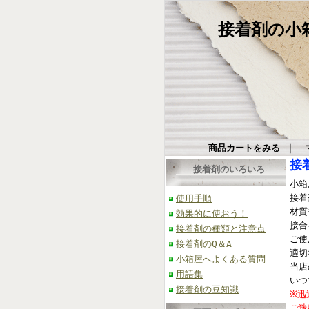
接着剤の小箱屋
商品カートをみる
｜
接
接着剤のいろいろ
小箱
接着
使用手順
材質
効果的に使おう！
接合
接着剤の種類と注意点
ご使
接着剤のQ＆A
適切
小箱屋へよくある質問
当店
用語集
いつ
接着剤の豆知識
※迅
ご迷