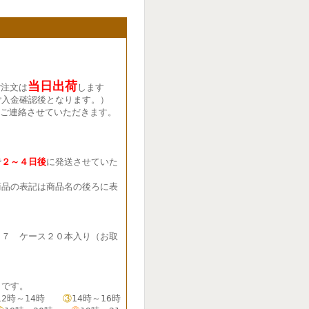
当日出荷
ご注文は
します
ご入金確認後となります。）
ご連絡させていただきます。
で
２～４日後
に発送させていた
品の表記は商品名の後ろに表
７７ ケース２０本入り（お取
です。
12時～14時
③
14時～16時