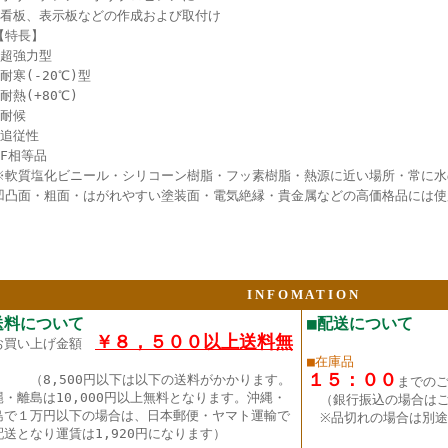
●看板、表示板などの作成および取付け
【特長】
●超強力型
●耐寒(-20℃)型
●耐熱(+80℃)
●耐候
●追従性
★F相等品
※軟質塩化ビニール・シリコーン樹脂・フッ素樹脂・熱源に近い場所・常に水
凹凸面・粗面・はがれやすい塗装面・電気絶縁・貴金属などの高価格品には使
I N F O M A T I O N
送料について
■配送について
￥８，５００以上送料無
お買い上げ金額
■在庫品
１５：００
（8,500円以下は以下の送料がかかります。
までの
縄・離島は10,000円以上無料となります。沖縄・
（銀行振込の場合は
島で１万円以下の場合は、日本郵便・ヤマト運輸で
※品切れの場合は別途
配送となり運賃は1,920円になります）