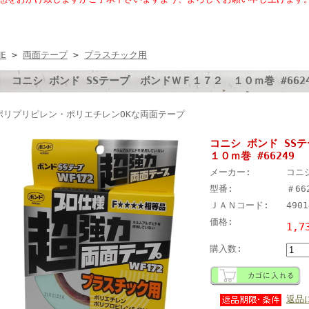
ME
>
両面テープ
>
プラスチック用
コニシ ボンド SSテープ ボンドＷＦ１７２ １０ｍ巻 #6624
ポリプリピレン・ポリエチレンOKな両面テープ
コニシ ボンド S
１０ｍ巻 #66249
メーカー:
コニ
型番:
＃66
ＪＡＮコード:
4901
価格:
1,7
購入数:
返品