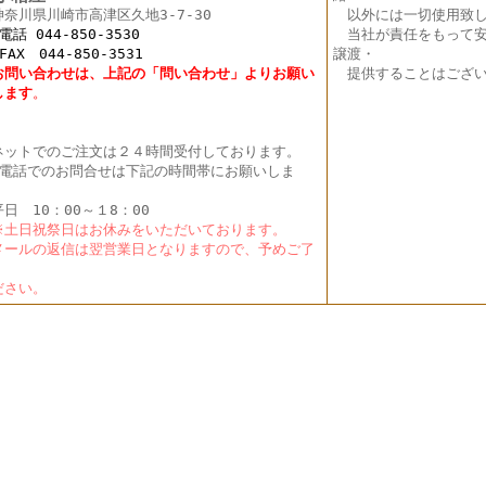
神奈川県川崎市高津区久地3-7-30
以外には一切使用致し
 044-850-3530
当社が責任をもって安
X 044-850-3531
譲渡・
お問い合わせは、上記の「問い合わせ」よりお願い
提供することはござい
し
ます
。
ットでのご注文は２４時間受付しております。
電話でのお問合せは下記の時間帯にお願いしま
。
日 10：00～１8：00
土日祝祭日はお休みをいただいております。
ールの返信は翌営業日となりますので、予めご了
く
さい。