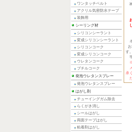
ワンタッチベルト
電話
アクリル気密防水テープ
FA
装飾用
シーリング材
シリコンシーラント
変成シリコンシーラント
ネ
お
シリコンコーク
す
変成シリコンコーク
平
ウレタンコーク
※
メ
ブチルコーク
承
発泡ウレタンスプレー
だ
発泡ウレタンスプレー
はがし剤
チューイングガム除去
らくがき消し
シールはがし
両面テープはがし
粘着剤はがし