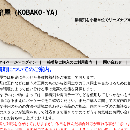
（KOBAKO-YA)
接着剤を小箱単位でリーズナブ
マイページへログイン
｜
接着剤ご購入のご利用案内
｜
問い合わせ
着剤についてのご案内。
屋では用途に合わせた各種接着剤をご用意しております。
剤は工作などに使う木工用のものから鉄同士やガラス同士を合わせるために
や環境によって使い分ける事で最高の性能を発揮します。
を行いたい物によっては、接着剤や両面テープなどを使用してもつかないも
用になるまえにパッケージをご確認ください。またご購入に関しての案内以
な使用のための方法や環境に合わせた商品のご相談、両面テープのご相談な
のスタッフが誠意をもって対応させて頂きますのでどうぞお気軽にお問い合
でもお待ち申し上げております。
速な対応を心がけておりますが、休日を挟んだ場合対応が遅れる事がござい
惑をおかけ致しますがご了承下さいますよう、よろしくお願い申し上げます