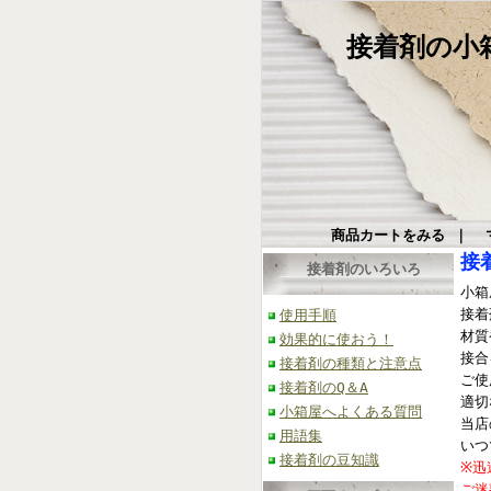
接着剤の小箱屋
商品カートをみる
｜
接
接着剤のいろいろ
小箱
接着
使用手順
材質
効果的に使おう！
接合
接着剤の種類と注意点
ご使
接着剤のQ＆A
適切
小箱屋へよくある質問
当店
用語集
いつ
接着剤の豆知識
※迅
ご迷