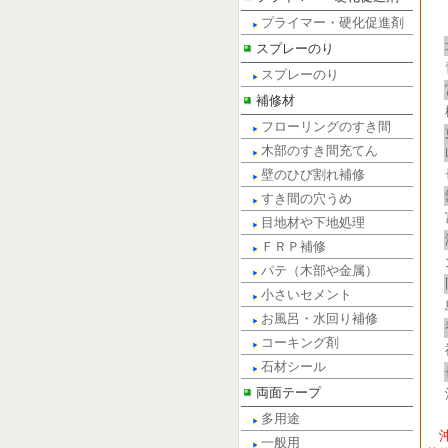
プライマー・硬化促進剤
スプレーのり
スプレーのり
補修材
フローリングのすき間
木部のすき間充てん
壁のひび割れ補修
すき間の穴うめ
目地材や下地処理
ＦＲＰ補修
パテ（木部や金属）
小さいセメント
お風呂・水回り補修
コーキング剤
石材シール
両面テープ
多用途
一般用