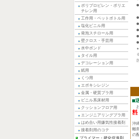
ポリプロピレン・ポリエ
チレン用
工作用・ペットボトル用
塩化ビニル用
発泡スチロール用
壁クロス・手芸用
水中ボンド
タイル用
デコレーション用
紙用
くつ用
エポキシレジン
金属・硬質プラ用
■
ビニル系床材用
クッションフロア用
料
エンジニアリングプラ用
はめ合い用嫌気性接着剤
沖
離
接着剤用のコテ
の
プライマー・硬化促進剤