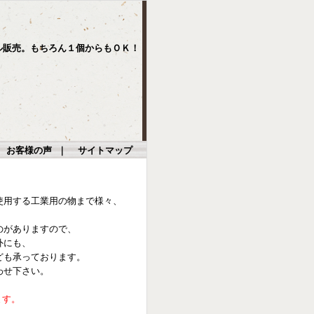
ル販売。もちろん１個からもＯＫ！
｜
お客様の声
｜
サイトマップ
使用する工業用の物まで様々、
のがありますので、
外にも、
ども承っております。
わせ下さい。
ます。
。