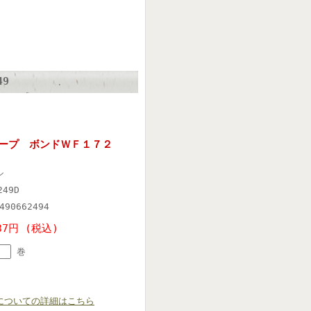
9
Sテープ ボンドＷＦ１７２
シ
249D
490662494
37円 (税込)
巻
についての詳細はこちら