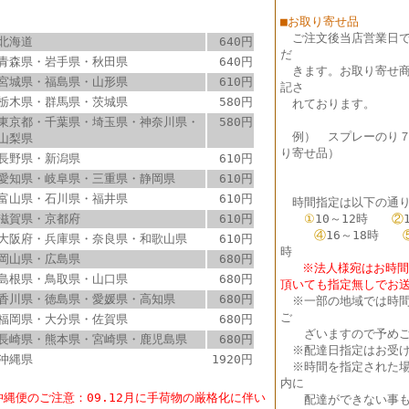
■お取り寄せ品
ご注文後当店営業日
北海道
640円
だ
青森県・岩手県・秋田県
640円
きます。お取り寄せ商
宮城県・福島県・山形県
610円
記さ
栃木県・群馬県・茨城県
580円
れております。
東京都・千葉県・埼玉県・神奈川県・
580円
例） スプレーのり
山梨県
り寄せ品）
長野県・新潟県
610円
愛知県・岐阜県・三重県・静岡県
610円
富山県・石川県・福井県
610円
時間指定は以下の通り
滋賀県・京都府
610円
①
10～12時
②
④
16～18時
大阪府・兵庫県・奈良県・和歌山県
610円
時
岡山県・広島県
680円
※法人様宛はお時間指
島根県・鳥取県・山口県
680円
頂いても指定無しでお
香川県・徳島県・愛媛県・高知県
680円
※
一部の地域では時
ご
福岡県・大分県・佐賀県
680円
ざいますので予めご
長崎県・熊本県・宮崎県・鹿児島県
680円
※配達日指定はお受け
沖縄県
1920円
※時間を指定された場
内に
沖縄便のご注意：09.12月に手荷物の厳格化に伴い
配達ができない事も