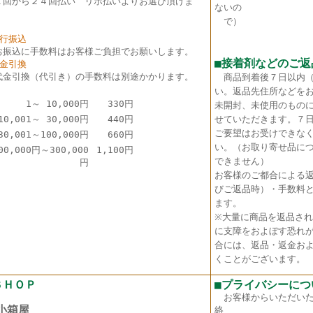
１回から２４回払い リボ払いよりお選び頂けま
ないの
。
で）
銀行振込
お振込に手数料はお客様ご負担でお願いします。
■接着剤などのご返
代金引換
代金引換（代引き）の手数料は別途かかります。
商品到着後７日以内
い。返品先住所などを
1～ 10,000円
330円
未開封、未使用のもの
10,001～ 30,000円
440円
せていただきます。７
ご要望はお受けできな
30,001～100,000円
660円
い。（お取り寄せ品に
00,000円～300,000
1,100円
できません）
円
お客様のご都合による
びご返品時）・手数料
ます。
※大量に商品を返品さ
に支障をおよぼす恐れ
合には、返品・返金お
くことがございます。
ＳＨＯＰ
■プライバシーにつ
お客様からいただい
箱屋
絡