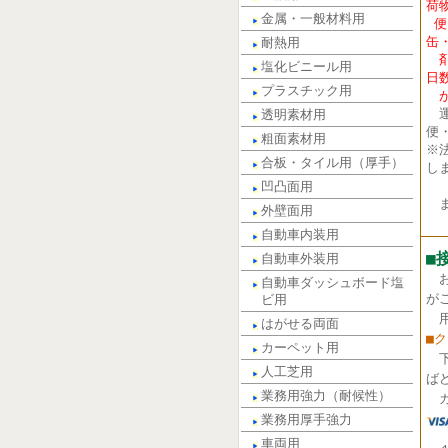
荷
金属・一般材料用
便
缶
耐熱用
剤
塩化ビニール用
日
プラスチック用
が
運
透明素材用
便
粗面素材用
※
合板・タイル用（厚手）
し
凹凸面用
ま
外壁面用
自動車内装用
■
自動車外装用
自動車ダッシュボード塩
が
ビ用
用
はがせる両面
■
カーペット用
人工芝用
ば
業務用強力（耐候性）
カ
業務用厚手強力
車両用