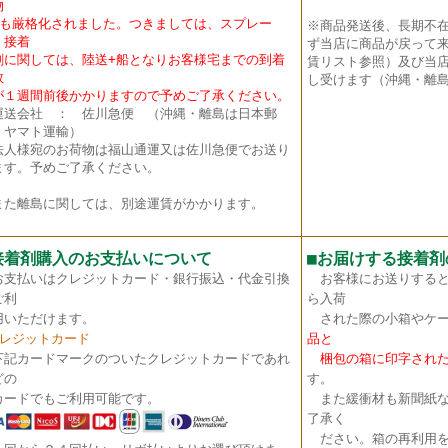
物
も厳格化されました。つきましては、スプレー
※商品発送後、長期不
・接着
ず当店に商品が戻って
に関しては、陸送+船となりお客様宅までの到着
賃リスト参照）及び当店
数
し受けます（沖縄・離島
１週間前後かかりますので予めご了承ください。
送会社 ： 佐川急便 （沖縄・離島は日本郵
・ヤマト運輸）
法人様宛のお荷物は福山通運又は佐川急便でお送り
ます。予めご了承ください。
た離島に関しては、別途運賃がかかります。
接着剤購入のお支払いについて
■
お届けする接着剤
お支払いはクレジットカード・銀行振込・代金引換
お客様にお送りすると
ご利
ら入荷
いただけます。
された際の小箱やケー
クレジットカード
品と
下記カードマークのついたクレジットカードであれ
梱包の箱に印字された
どの
す。
ードでもご利用可能です。
また緩衝材も新聞紙な
了承く
ださい。箱の再利用を