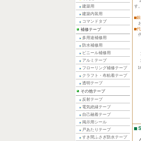
建築用
す
建築内装用
■
コマンドタブ
■
補修テープ
多用途補修用
防水補修用
ビニール補修用
アルミテープ
1
フローリング補修テープ
クラフト・布粘着テープ
透明テープ
その他テープ
反射テープ
電気絶縁テープ
自己融着テープ
掲示用シール
■
戸あたりテープ
すき間ふさぎ防水テープ
小