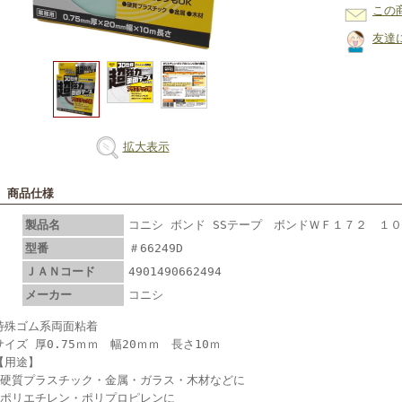
この
友達
拡大表示
■ 商品仕様
製品名
コニシ ボンド SSテープ ボンドＷＦ１７２ １０ｍ
型番
＃66249D
ＪＡＮコード
4901490662494
メーカー
コニシ
特殊ゴム系両面粘着
サイズ 厚0.75ｍｍ 幅20ｍｍ 長さ10ｍ
【用途】
●硬質プラスチック・金属・ガラス・木材などに
●ポリエチレン・ポリプロピレンに