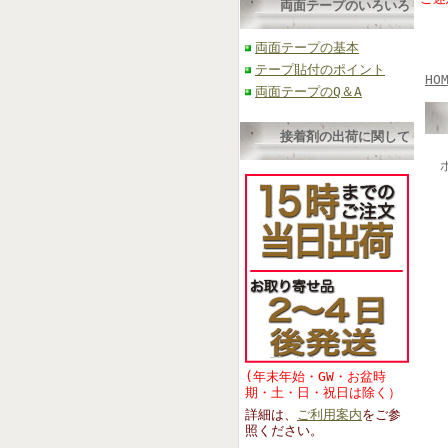
両面テープのいろいろ
両面テープの基本
テープ貼付のポイント
HO
両面テープのQ＆A
接着剤の出荷に関して
(年末年始・GW・お盆時
期・土・日・祝日は除く）
詳細は、
ご利用案内
をご参
照くださ
い。