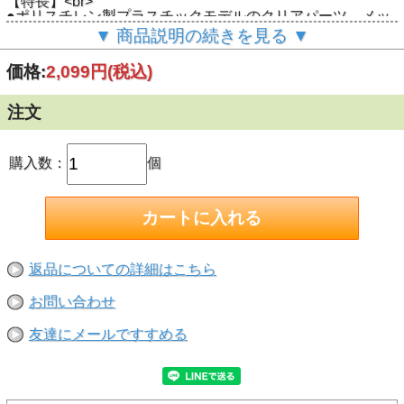
【特長】<br>
●ポリスチレン製プラスチックモデルのクリアパーツ、メッ
キパーツをきれいに接着できます。<br>
▼ 商品説明の続きを見る ▼
●無溶剤の水性タイプですのでプラパーツを溶かさず、汚さ
ず接着できます。<br>
価格:
2,099円
(税込)
●5分（20℃）で硬化が始まる速硬化タイプ<br>
【接着出来ない素材・注意】<br>
●軟質塩化ビニル●ポリエチレン●ナイロン●ポリプロピレン
注文
●PET 樹脂●工業用プラスチック●シリコーンゴム●フッ素樹
脂●貴金属類 ●ポリアセタール●高価格品●重量物・接着 面積
の取れないもの<br>
※動かして遊ぶ模型には使用できません。 <br>
購入数：
個
※食器 または食品や生物を入れる容器等には使用できませ
ん。 <br>
※熱が常時かかる場所には使用できません。 <br>
※皮ふに直接触れる用途には使用しないでください。<br>
※水ぬれする箇所や屋外では使用できません。<br>
返品についての詳細はこちら
お問い合わせ
友達にメールですすめる