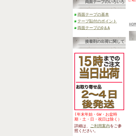
両面テープのいろいろ
両面テープの基本
テープ貼付のポイント
HO
両面テープのQ＆A
接着剤の出荷に関して
(年末年始・GW・お盆時
期・土・日・祝日は除く）
詳細は、
ご利用案内
をご参
照くださ
い。