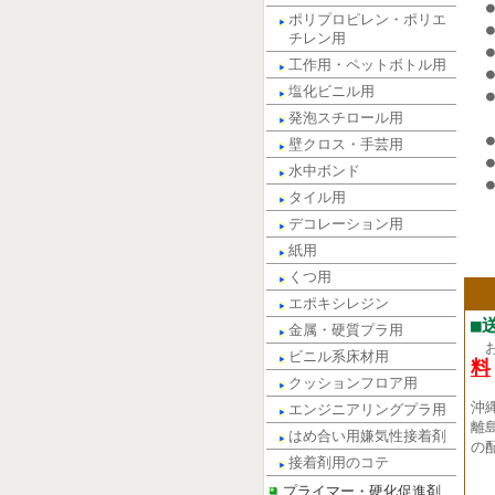
ポリプロピレン・ポリエ
チレン用
工作用・ペットボトル用
塩化ビニル用
発泡スチロール用
壁クロス・手芸用
水中ボンド
タイル用
デコレーション用
紙用
くつ用
エポキシレジン
■
金属・硬質プラ用
ビニル系床材用
料
クッションフロア用
沖
エンジニアリングプラ用
離
はめ合い用嫌気性接着剤
の
接着剤用のコテ
プライマー・硬化促進剤