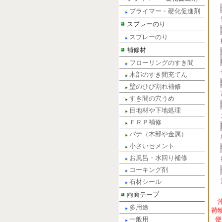
プライマー・硬化促進剤
スプレーのり
スプレーのり
補修材
フローリングのすき間
木部のすき間充てん
壁のひび割れ補修
すき間の穴うめ
目地材や下地処理
ＦＲＰ補修
パテ（木部や金属）
小さいセメント
お風呂・水回り補修
コーキング剤
石材シール
両面テープ
多用途
荷
一般用
便