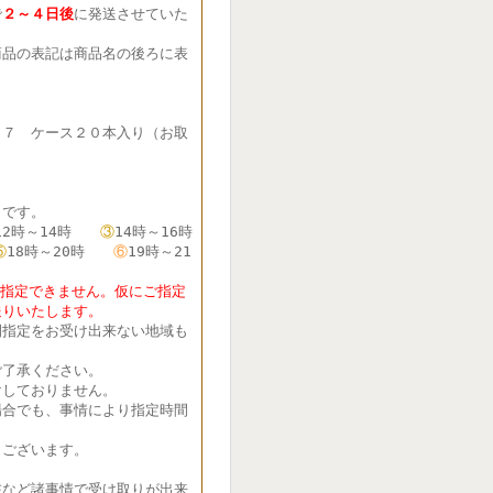
で
２～４日後
に発送させていた
品の表記は商品名の後ろに表
７７ ケース２０本入り（お取
です。
12時～14時
③
14時～16時
⑤
18時～20時
⑥
19時～21
定できません。仮にご指定
送りいたします。
間指定をお受け出来ない地域も
了承ください。
しておりません。
合でも、事情により指定時間
ございます。
在など諸事情で受け取りが出来