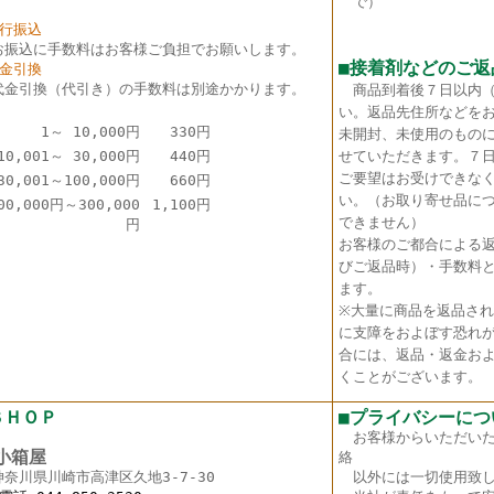
で）
銀行振込
お振込に手数料はお客様ご負担でお願いします。
■接着剤などのご返
代金引換
代金引換（代引き）の手数料は別途かかります。
商品到着後７日以内
い。返品先住所などを
1～ 10,000円
330円
未開封、未使用のもの
10,001～ 30,000円
440円
せていただきます。７
ご要望はお受けできな
30,001～100,000円
660円
い。（お取り寄せ品に
00,000円～300,000
1,100円
できません）
円
お客様のご都合による
びご返品時）・手数料
ます。
※大量に商品を返品さ
に支障をおよぼす恐れ
合には、返品・返金お
くことがございます。
ＳＨＯＰ
■プライバシーにつ
お客様からいただい
箱屋
絡
神奈川県川崎市高津区久地3-7-30
以外には一切使用致し