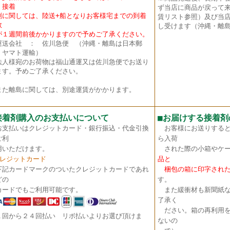
・接着
ず当店に商品が戻って
に関しては、陸送+船となりお客様宅までの到着
賃リスト参照）及び当店
数
し受けます（沖縄・離島
１週間前後かかりますので予めご了承ください。
送会社 ： 佐川急便 （沖縄・離島は日本郵
・ヤマト運輸）
法人様宛のお荷物は福山通運又は佐川急便でお送り
ます。予めご了承ください。
た離島に関しては、別途運賃がかかります。
接着剤購入のお支払いについて
■
お届けする接着剤
お支払いはクレジットカード・銀行振込・代金引換
お客様にお送りすると
ご利
ら入荷
いただけます。
された際の小箱やケー
クレジットカード
品と
下記カードマークのついたクレジットカードであれ
梱包の箱に印字された
どの
す。
ードでもご利用可能です。
また緩衝材も新聞紙な
了承く
ださい。箱の再利用を
１回から２４回払い リボ払いよりお選び頂けま
ないの
。