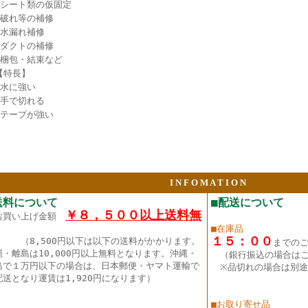
●シート類の仮固定
●破れ等の補修
●水漏れ補修
●ダクトの補修
●梱包・結束など
【特長】
●水に強い
●手で切れる
●テープが強い
I N F O M A T I O N
送料について
■配送について
￥８，５００以上送料無
お買い上げ金額
■在庫品
１５：００
（8,500円以下は以下の送料がかかります。
までの
縄・離島は10,000円以上無料となります。沖縄・
（銀行振込の場合は
島で１万円以下の場合は、日本郵便・ヤマト運輸で
※品切れの場合は別途
配送となり運賃は1,920円になります）
■お取り寄せ品