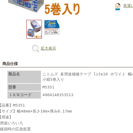
友達
拡大表示
■ 商品仕様
製品名
ニトムズ 多用途補修テープ lite10 ホワイト 幅48
小箱5巻入り
型番
M5351
ＪＡＮコード
4904140353513
【品番】M5351
【サイズ】幅48mm×長さ10m×厚み0.17mm
【用途】
●用途いろいろ
●破損時の応急処置