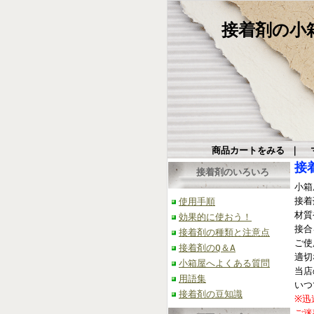
接着剤の小箱屋
商品カートをみる
｜
接
接着剤のいろいろ
小箱
接着
使用手順
材質
効果的に使おう！
接合
接着剤の種類と注意点
ご使
接着剤のQ＆A
適切
小箱屋へよくある質問
当店
用語集
いつ
接着剤の豆知識
※迅
ご迷