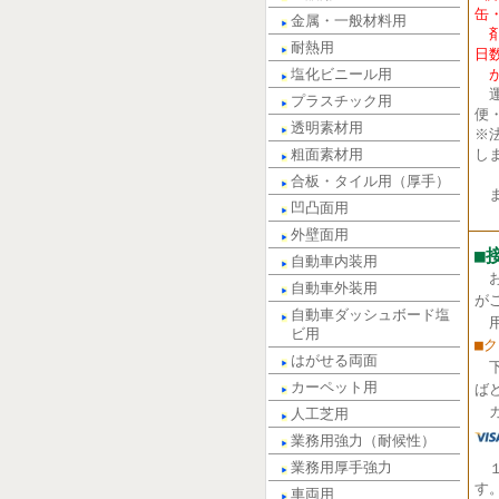
缶
金属・一般材料用
剤
耐熱用
日
塩化ビニール用
が
運
プラスチック用
便
透明素材用
※
粗面素材用
し
合板・タイル用（厚手）
ま
凹凸面用
外壁面用
■
自動車内装用
自動車外装用
が
自動車ダッシュボード塩
用
ビ用
■
はがせる両面
カーペット用
ば
カ
人工芝用
業務用強力（耐候性）
業務用厚手強力
す
車両用