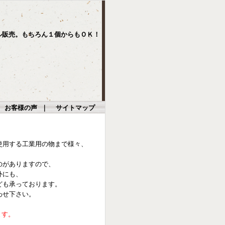
ル販売。もちろん１個からもＯＫ！
｜
お客様の声
｜
サイトマップ
使用する工業用の物まで様々、
のがありますので、
外にも、
ども承っております。
わせ下さい。
ます。
。