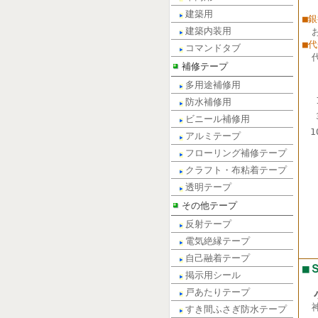
建築用
■
建築内装用
■
コマンドタブ
補修テープ
多用途補修用
防水補修用
ビニール補修用
1
アルミテープ
フローリング補修テープ
クラフト・布粘着テープ
透明テープ
その他テープ
反射テープ
電気絶縁テープ
自己融着テープ
■
掲示用シール
戸あたりテープ
小
すき間ふさぎ防水テープ