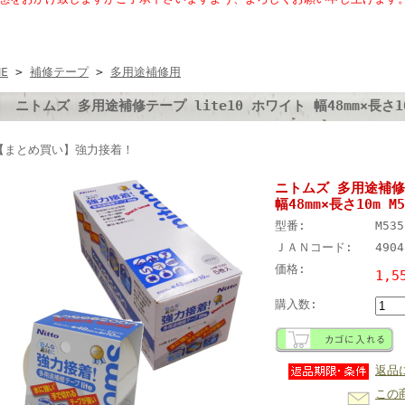
ME
>
補修テープ
>
多用途補修用
ニトムズ 多用途補修テープ lite10 ホワイト 幅48mm×長さ10
【まとめ買い】強力接着！
ニトムズ 多用途補修テ
幅48mm×長さ10m M
型番:
M535
ＪＡＮコード:
4904
価格:
1,5
購入数:
返品
この