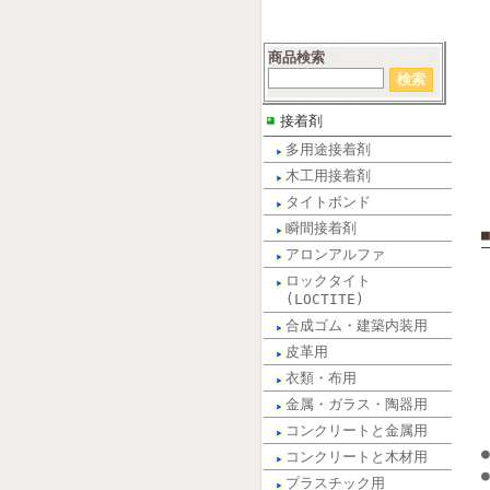
商品検索
接着剤
多用途接着剤
木工用接着剤
タイトボンド
瞬間接着剤
アロンアルファ
ロックタイト
(LOCTITE)
合成ゴム・建築内装用
皮革用
衣類・布用
金属・ガラス・陶器用
コンクリートと金属用
コンクリートと木材用
プラスチック用