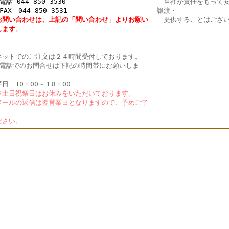
 044-850-3530
当社が責任をもって安
X 044-850-3531
譲渡・
お問い合わせは、上記の「問い合わせ」よりお願い
提供することはござい
し
ます
。
ットでのご注文は２４時間受付しております。
電話でのお問合せは下記の時間帯にお願いしま
。
日 10：00～１8：00
土日祝祭日はお休みをいただいております。
ールの返信は翌営業日となりますので、予めご了
く
さい。