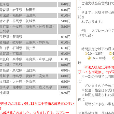
ご注文後当店営業日
北海道
640円
だ
青森県・岩手県・秋田県
640円
きます。お取り寄せ商
宮城県・福島県・山形県
610円
記さ
栃木県・群馬県・茨城県
580円
れております。
東京都・千葉県・埼玉県・神奈川県・
580円
例） スプレーのり
山梨県
り寄せ品）
長野県・新潟県
610円
愛知県・岐阜県・三重県・静岡県
610円
富山県・石川県・福井県
610円
時間指定は以下の通り
滋賀県・京都府
610円
①
10～12時
②
④
16～18時
大阪府・兵庫県・奈良県・和歌山県
610円
時
岡山県・広島県
680円
※法人様宛はお時間指
島根県・鳥取県・山口県
680円
頂いても指定無しでお
香川県・徳島県・愛媛県・高知県
680円
※
一部の地域では時
ご
福岡県・大分県・佐賀県
680円
ざいますので予めご
長崎県・熊本県・宮崎県・鹿児島県
680円
※配達日指定はお受け
沖縄県
1920円
※時間を指定された場
内に
沖縄便のご注意：09.12月に手荷物の厳格化に伴い
配達ができない事も
物
も厳格化されました。つきましては、スプレー
※商品発送後、長期不