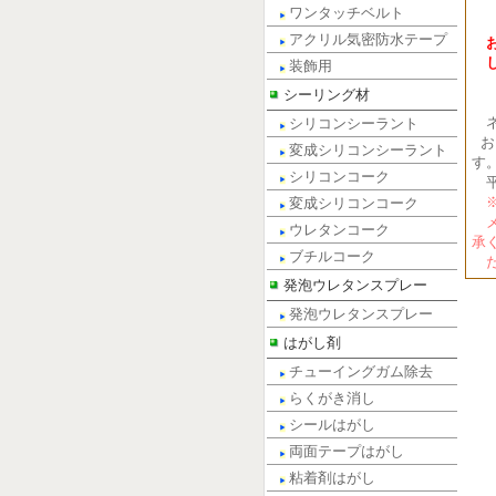
電話
ワンタッチベルト
FA
アクリル気密防水テープ
装飾用
シーリング材
ネ
シリコンシーラント
お
変成シリコンシーラント
す
シリコンコーク
平
※
変成シリコンコーク
メ
ウレタンコーク
承
ブチルコーク
だ
発泡ウレタンスプレー
発泡ウレタンスプレー
はがし剤
チューイングガム除去
らくがき消し
シールはがし
両面テープはがし
粘着剤はがし