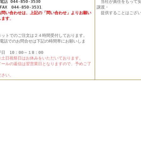
 044-850-3530
当社が責任をもって安
X 044-850-3531
譲渡・
お問い合わせは、上記の「問い合わせ」よりお願い
提供することはござい
し
ます
。
ットでのご注文は２４時間受付しております。
電話でのお問合せは下記の時間帯にお願いしま
。
日 10：00～１8：00
土日祝祭日はお休みをいただいております。
ールの返信は翌営業日となりますので、予めご了
く
さい。