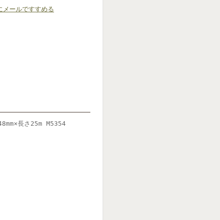
にメールですすめる
mm×長さ25m M5354