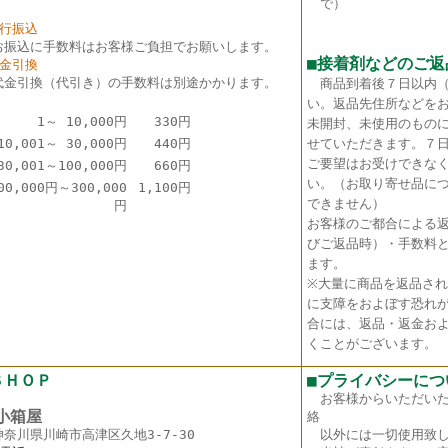
で）
銀行振込
お振込に手数料はお客様ご負担でお願いします。
■接着剤などのご返
代金引換
代金引換（代引き）の手数料は別途かかります。
商品到着後７日以内
い。返品先住所などを
1～ 10,000円
330円
未開封、未使用のもの
10,001～ 30,000円
440円
せていただきます。７
ご要望はお受けできな
30,001～100,000円
660円
い。（お取り寄せ品に
00,000円～300,000
1,100円
できません）
円
お客様のご都合による
びご返品時）・手数料
ます。
※大量に商品を返品さ
に支障をおよぼす恐れ
合には、返品・返金お
くことがございます。
ＳＨＯＰ
■プライバシーにつ
お客様からいただい
箱屋
絡
神奈川県川崎市高津区久地3-7-30
以外には一切使用致し