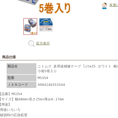
友達
拡大表示
■ 商品仕様
製品名
ニトムズ 多用途補修テープ lite25 ホワイト 幅48
小箱5巻入り
型番
M5354
ＪＡＮコード
4904140353544
【品番】M5354
【サイズ】幅48mm×長さ25m×厚み0.17mm
【用途】
●用途いろいろ
●破損時の応急処置