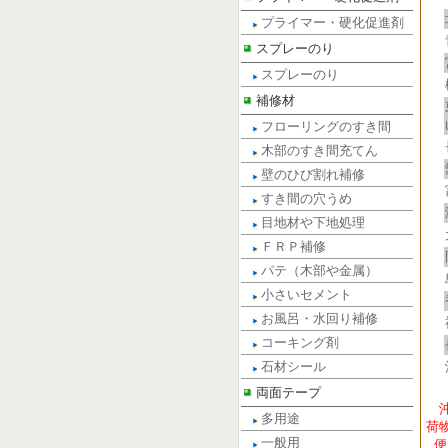
プライマー・硬化促進剤
スプレーのり
スプレーのり
補修材
フローリングのすき間
木部のすき間充てん
壁のひび割れ補修
すき間の穴うめ
目地材や下地処理
ＦＲＰ補修
パテ（木部や金属）
小さいセメント
お風呂・水回り補修
コーキング剤
石材シール
両面テープ
多用途
荷
一般用
便