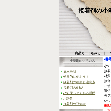
接着剤の小箱屋
商品カートをみる
｜
接
接着剤のいろいろ
小箱
接着
使用手順
材質
効果的に使おう！
接合
接着剤の種類と注意点
ご使
接着剤のQ＆A
適切
小箱屋へよくある質問
当店
用語集
いつ
接着剤の豆知識
※迅
ご迷