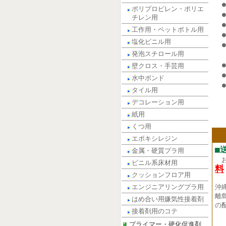
ポリプロピレン・ポリエ
チレン用
工作用・ペットボトル用
塩化ビニル用
発泡スチロール用
壁クロス・手芸用
水中ボンド
タイル用
デコレーション用
紙用
くつ用
エポキシレジン
■
金属・硬質プラ用
ビニル系床材用
料
クッションフロア用
エンジニアリングプラ用
沖
離
はめ合い用嫌気性接着剤
の
接着剤用のコテ
プライマー・硬化促進剤