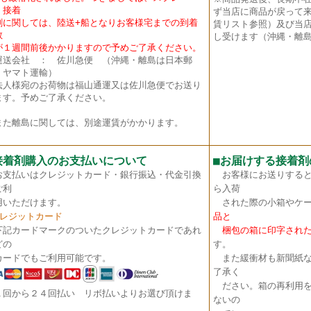
・接着
ず当店に商品が戻って
に関しては、陸送+船となりお客様宅までの到着
賃リスト参照）及び当店
数
し受けます（沖縄・離島
１週間前後かかりますので予めご了承ください。
送会社 ： 佐川急便 （沖縄・離島は日本郵
・ヤマト運輸）
法人様宛のお荷物は福山通運又は佐川急便でお送り
ます。予めご了承ください。
た離島に関しては、別途運賃がかかります。
接着剤購入のお支払いについて
■
お届けする接着剤
お支払いはクレジットカード・銀行振込・代金引換
お客様にお送りすると
ご利
ら入荷
いただけます。
された際の小箱やケー
クレジットカード
品と
下記カードマークのついたクレジットカードであれ
梱包の箱に印字された
どの
す。
ードでもご利用可能です。
また緩衝材も新聞紙な
了承く
ださい。箱の再利用を
１回から２４回払い リボ払いよりお選び頂けま
ないの
。