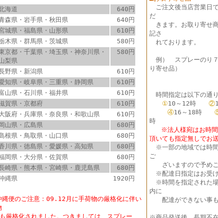
ご注文後当店営業日
北海道
640円
だ
青森県・岩手県・秋田県
640円
きます。お取り寄せ商
宮城県・福島県・山形県
610円
記さ
栃木県・群馬県・茨城県
580円
れております。
東京都・千葉県・埼玉県・神奈川県・
580円
例） スプレーのり
山梨県
り寄せ品）
長野県・新潟県
610円
愛知県・岐阜県・三重県・静岡県
610円
富山県・石川県・福井県
610円
時間指定は以下の通り
滋賀県・京都府
610円
①
10～12時
②
④
16～18時
大阪府・兵庫県・奈良県・和歌山県
610円
時
岡山県・広島県
680円
※法人様宛はお時間指
島根県・鳥取県・山口県
680円
頂いても指定無しでお
香川県・徳島県・愛媛県・高知県
680円
※
一部の地域では時
ご
福岡県・大分県・佐賀県
680円
ざいますので予めご
長崎県・熊本県・宮崎県・鹿児島県
680円
※配達日指定はお受け
沖縄県
1920円
※時間を指定された場
内に
沖縄便のご注意：09.12月に手荷物の厳格化に伴い
配達ができない事も
物
も厳格化されました。つきましては、スプレー
※商品発送後、長期不