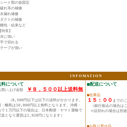
●シート類の仮固定
●破れ等の補修
●水漏れ補修
●ダクトの補修
●梱包・結束など
【特長】
●水に強い
●手で切れる
●テープが強い
I N F O M A T I O N
送料について
■配送について
￥８，５００以上送料無
お買い上げ金額
■在庫品
１５：００
（8,500円以下は以下の送料がかかります。
までの
縄・離島は10,000円以上無料となります。沖縄・
（銀行振込の場合は
島で１万円以下の場合は、日本郵便・ヤマト運輸で
※品切れの場合は別途
配送となり運賃は1,920円になります）
■お取り寄せ品