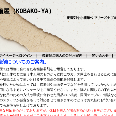
（KOBAKO-YA)
接着剤を小箱単位でリーズナブ
マイページへログイン
｜
接着剤ご購入のご利用案内
｜
問い合わせ
着剤についてのご案内。
屋では用途に合わせた各種接着剤をご用意しております。
剤は工作などに使う木工用のものから鉄同士やガラス同士を合わせるために
や環境によって使い分ける事で最高の性能を発揮します。
を行いたい物によっては、接着剤や両面テープなどを使用してもつかないも
用になるまえにパッケージをご確認ください。またご購入に関しての案内以
な使用のための方法や環境に合わせた商品のご相談、両面テープのご相談な
のスタッフが誠意をもって対応させて頂きますのでどうぞお気軽にお問い合
でもお待ち申し上げております。
速な対応を心がけておりますが、休日を挟んだ場合対応が遅れる事がござい
惑をおかけ致しますがご了承下さいますよう、よろしくお願い申し上げます