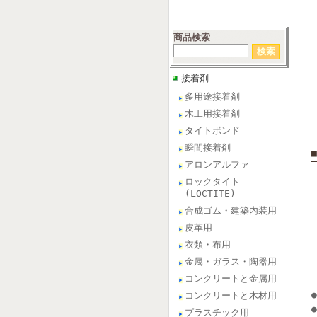
商品検索
接着剤
多用途接着剤
木工用接着剤
タイトボンド
瞬間接着剤
アロンアルファ
ロックタイト
(LOCTITE)
合成ゴム・建築内装用
皮革用
衣類・布用
金属・ガラス・陶器用
コンクリートと金属用
コンクリートと木材用
プラスチック用