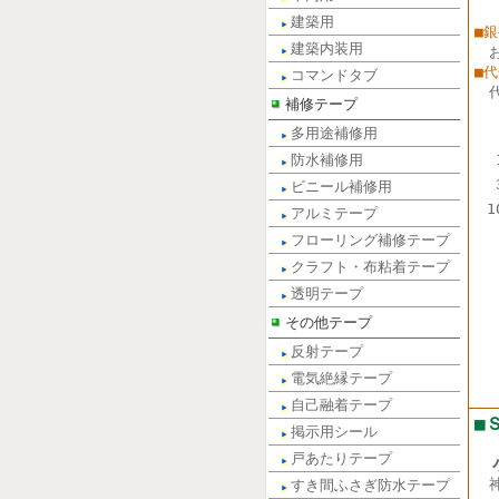
建築用
■
建築内装用
■
コマンドタブ
補修テープ
多用途補修用
防水補修用
ビニール補修用
1
アルミテープ
フローリング補修テープ
クラフト・布粘着テープ
透明テープ
その他テープ
反射テープ
電気絶縁テープ
自己融着テープ
■
掲示用シール
戸あたりテープ
小
すき間ふさぎ防水テープ