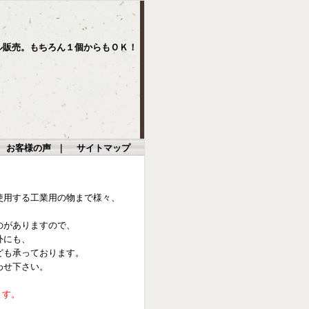
ル販売。もちろん１個からもＯＫ！
｜
お客様の声
｜
サイトマップ
使用する工業用の物まで様々、
のがありますので、
外にも、
ども承っております。
わせ下さい。
ます。
。