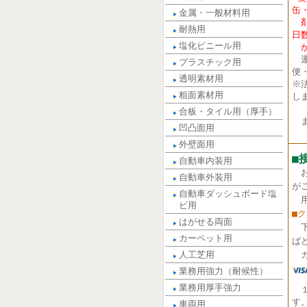
缶
金属・一般材料用
剤
耐熱用
日
塩化ビニール用
が
運
プラスチック用
便
透明素材用
※
粗面素材用
し
合板・タイル用（厚手）
ま
凹凸面用
外壁面用
■
自動車内装用
自動車外装用
が
自動車ダッシュボード塩
用
ビ用
■
はがせる両面
カーペット用
ば
人工芝用
カ
業務用強力（耐候性）
業務用厚手強力
す
車両用