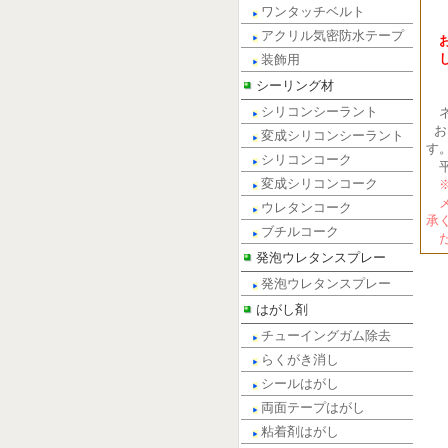
電話
ワンタッチベルト
FA
アクリル気密防水テープ
装飾用
シーリング材
シリコンシーラント
ネ
お
変成シリコンシーラント
す
シリコンコーク
平
変成シリコンコーク
※
メ
ウレタンコーク
承
ブチルコーク
だ
発泡ウレタンスプレー
発泡ウレタンスプレー
はがし剤
チューイングガム除去
らくがき消し
シールはがし
両面テープはがし
粘着剤はがし