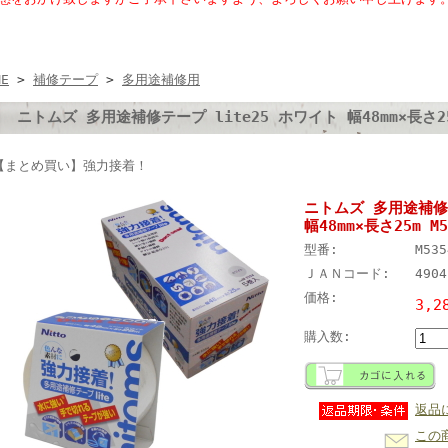
ME
>
補修テープ
>
多用途補修用
ニトムズ 多用途補修テープ lite25 ホワイト 幅48mm×長さ25
【まとめ買い】強力接着！
ニトムズ 多用途補修テ
幅48mm×長さ25m M
型番:
M535
ＪＡＮコード:
4904
価格:
3,2
購入数:
返品
この