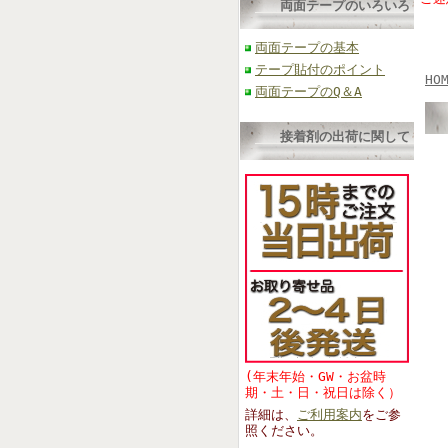
両面テープのいろいろ
両面テープの基本
テープ貼付のポイント
HO
両面テープのQ＆A
接着剤の出荷に関して
(年末年始・GW・お盆時
期・土・日・祝日は除く）
詳細は、
ご利用案内
をご参
照くださ
い。