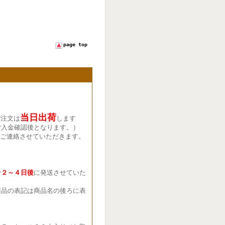
page top
当日出荷
ご注文は
します
ご入金確認後となります。）
ご連絡させていただきます。
で
２～４日後
に発送させていた
品の表記は商品名の後ろに表