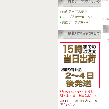
両面テープのいろいろ
両面テープの基本
テープ貼付のポイント
HO
両面テープのQ＆A
接着剤の出荷に関して
(年末年始・GW・お盆時
期・土・日・祝日は除く）
詳細は、
ご利用案内
をご参
照くださ
い。