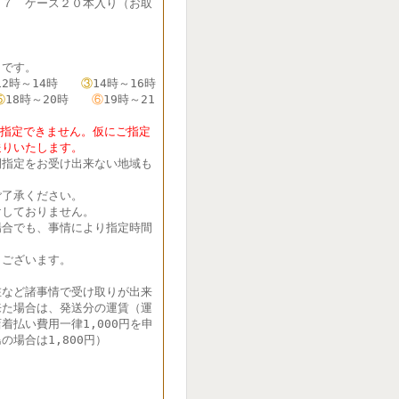
７７ ケース２０本入り（お取
です。
12時～14時
③
14時～16時
⑤
18時～20時
⑥
19時～21
定できません。仮にご指定
送りいたします。
間指定をお受け出来ない地域も
了承ください。
しておりません。
合でも、事情により指定時間
ございます。
在など諸事情で受け取りが出来
来た場合は、発送分の運賃（運
着払い費用一律1,000円を申
の場合は1,800円）