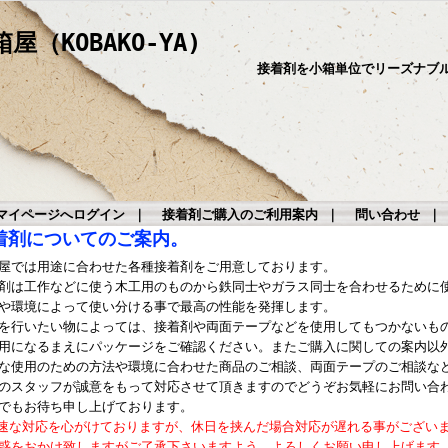
（KOBAKO-YA)
接着剤を小箱単位でリーズナブ
マイページへログイン
｜
接着剤ご購入のご利用案内
｜
問い合わせ
着剤についてのご案内。
屋では用途に合わせた各種接着剤をご用意しております。
剤は工作などに使う木工用のものから鉄同士やガラス同士を合わせるために
や環境によって使い分ける事で最高の性能を発揮します。
を行いたい物によっては、接着剤や両面テープなどを使用してもつかないも
用になるまえにパッケージをご確認ください。またご購入に関しての案内以
な使用のための方法や環境に合わせた商品のご相談、両面テープのご相談な
のスタッフが誠意をもって対応させて頂きますのでどうぞお気軽にお問い合
でもお待ち申し上げております。
速な対応を心がけておりますが、休日を挟んだ場合対応が遅れる事がござい
惑をおかけ致しますがご了承下さいますよう、よろしくお願い申し上げます