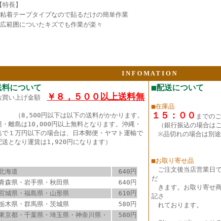
【特長】
●粘着テープタイプなので貼るだけの簡単作業
●広範囲についたキズでも作業が楽々
I N F O M A T I O N
送料について
■配送について
￥８，５００以上送料無
お買い上げ金額
■在庫品
１５：００
（8,500円以下は以下の送料がかかります。
までの
縄・離島は10,000円以上無料となります。沖縄・
（銀行振込の場合は
島で１万円以下の場合は、日本郵便・ヤマト運輸で
※品切れの場合は別途
配送となり運賃は1,920円になります）
■お取り寄せ品
ご注文後当店営業日
北海道
640円
だ
青森県・岩手県・秋田県
640円
きます。お取り寄せ商
宮城県・福島県・山形県
610円
記さ
栃木県・群馬県・茨城県
580円
れております。
東京都・千葉県・埼玉県・神奈川県・
580円