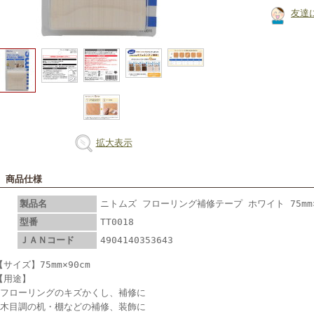
友達
拡大表示
■ 商品仕様
製品名
ニトムズ フローリング補修テープ ホワイト 75mm×90
型番
TT0018
ＪＡＮコード
4904140353643
【サイズ】75mm×90cm
【用途】
●フローリングのキズかくし、補修に
●木目調の机・棚などの補修、装飾に