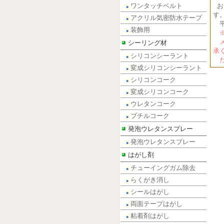
ワンタッチベルト
お
す
アクリル気密防水テープ
平
装飾用
※
メ
シーリング材
承
シリコンシーラント
だ
変成シリコンシーラント
シリコンコーク
変成シリコンコーク
ウレタンコーク
ブチルコーク
発泡ウレタンスプレー
発泡ウレタンスプレー
はがし剤
チューイングガム除去
らくがき消し
シールはがし
両面テープはがし
粘着剤はがし