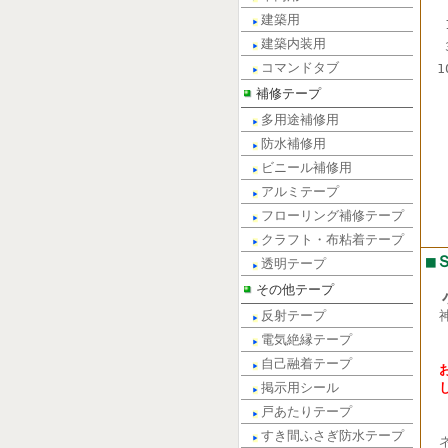
建築用
建築内装用
コマンドタブ
1
補修テープ
多用途補修用
防水補修用
ビニール補修用
アルミテープ
フローリング補修テープ
クラフト・布粘着テープ
■
透明テープ
その他テープ
小
反射テープ
電話
電気絶縁テープ
FA
自己融着テープ
掲示用シール
戸あたりテープ
すき間ふさぎ防水テープ
ネ