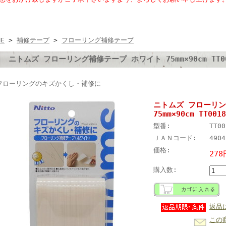
ME
>
補修テープ
>
フローリング補修テープ
ニトムズ フローリング補修テープ ホワイト 75mm×90cm TT0
フローリングのキズかくし・補修に
ニトムズ フローリ
75mm×90cm TT0018
型番:
TT00
ＪＡＮコード:
4904
価格:
278
購入数:
返品
この