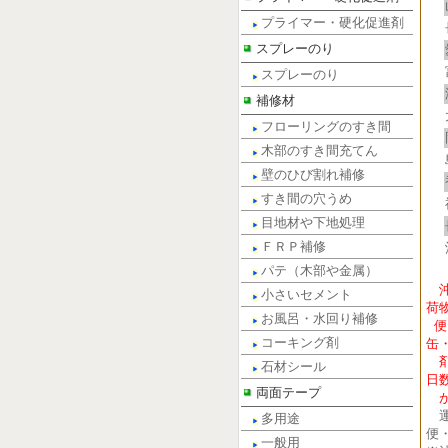
プライマー・硬化促進剤
スプレーのり
スプレーのり
補修材
フローリングのすき間
木部のすき間充てん
壁のひび割れ補修
すき間の穴うめ
目地材や下地処理
ＦＲＰ補修
パテ（木部や金属）
小さいセメント
荷
お風呂・水回り補修
便
コーキング剤
缶
剤
石材シール
日
両面テープ
が
運
多用途
便
一般用