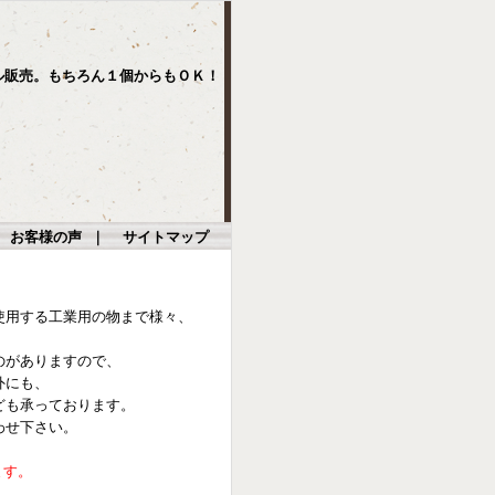
ル販売。もちろん１個からもＯＫ！
｜
お客様の声
｜
サイトマップ
使用する工業用の物まで様々、
のがありますので、
外にも、
ども承っております。
わせ下さい。
ます。
。