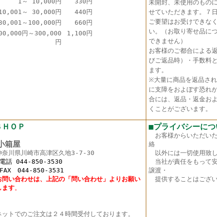
1～ 10,000円
330円
未開封、未使用のもの
10,001～ 30,000円
440円
せていただきます。７
ご要望はお受けできな
30,001～100,000円
660円
い。（お取り寄せ品に
00,000円～300,000
1,100円
できません）
円
お客様のご都合による
びご返品時）・手数料
ます。
※大量に商品を返品さ
に支障をおよぼす恐れ
合には、返品・返金お
くことがございます。
ＳＨＯＰ
■プライバシーにつ
お客様からいただい
箱屋
絡
神奈川県川崎市高津区久地3-7-30
以外には一切使用致し
 044-850-3530
当社が責任をもって安
X 044-850-3531
譲渡・
お問い合わせは、上記の「問い合わせ」よりお願い
提供することはござい
し
ます
。
ットでのご注文は２４時間受付しております。