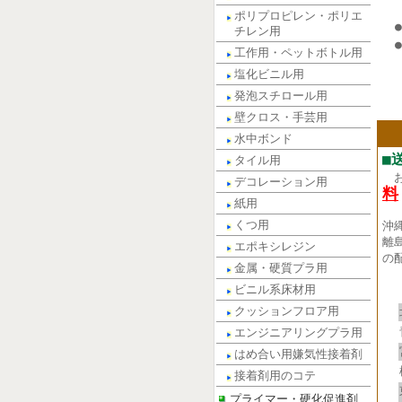
ポリプロピレン・ポリエ
チレン用
工作用・ペットボトル用
塩化ビニル用
発泡スチロール用
壁クロス・手芸用
水中ボンド
■
タイル用
デコレーション用
料
紙用
くつ用
沖
離
エポキシレジン
の
金属・硬質プラ用
ビニル系床材用
クッションフロア用
エンジニアリングプラ用
はめ合い用嫌気性接着剤
接着剤用のコテ
プライマー・硬化促進剤