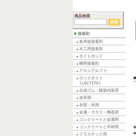
商品検索
接着剤
多用途接着剤
木工用接着剤
タイトボンド
瞬間接着剤
アロンアルファ
ロックタイト
(LOCTITE)
合成ゴム・建築内装用
皮革用
衣類・布用
金属・ガラス・陶器用
コンクリートと金属用
コンクリートと木材用
プラスチック用