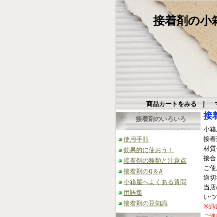
接着剤の小箱屋
商品カートをみる
｜
接
接着剤のいろいろ
小箱
接着
使用手順
材質
効果的に使おう！
接合
接着剤の種類と注意点
ご使
接着剤のQ＆A
適切
小箱屋へよくある質問
当店
用語集
いつ
接着剤の豆知識
※迅
ご迷