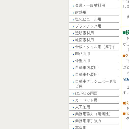
※
金属・一般材料用
し
耐熱用
ま
塩化ビニール用
プラスチック用
■
透明素材用
粗面素材用
が
合板・タイル用（厚手）
用
凹凸面用
■
外壁面用
ば
自動車内装用
カ
自動車外装用
自動車ダッシュボード塩
ビ用
す
はがせる両面
カーペット用
■
人工芝用
■
業務用強力（耐候性）
業務用厚手強力
車両用