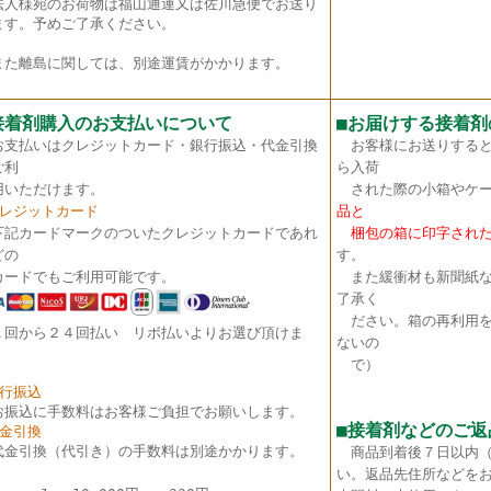
法人様宛のお荷物は福山通運又は佐川急便でお送り
ます。予めご了承ください。
た離島に関しては、別途運賃がかかります。
接着剤購入のお支払いについて
■
お届けする接着剤
お支払いはクレジットカード・銀行振込・代金引換
お客様にお送りすると
ご利
ら入荷
いただけます。
された際の小箱やケー
クレジットカード
品と
下記カードマークのついたクレジットカードであれ
梱包の箱に印字された
どの
す。
ードでもご利用可能です。
また緩衝材も新聞紙な
了承く
ださい。箱の再利用を
１回から２４回払い リボ払いよりお選び頂けま
ないの
。
で）
銀行振込
お振込に手数料はお客様ご負担でお願いします。
■接着剤などのご返
代金引換
代金引換（代引き）の手数料は別途かかります。
商品到着後７日以内
い。返品先住所などを