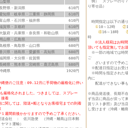
例） スプレーのり
山梨県
り寄せ品）
長野県・新潟県
610円
愛知県・岐阜県・三重県・静岡県
610円
富山県・石川県・福井県
610円
時間指定は以下の通り
滋賀県・京都府
610円
①
10～12時
②
④
16～18時
大阪府・兵庫県・奈良県・和歌山県
610円
時
岡山県・広島県
680円
※法人様宛はお時間指
島根県・鳥取県・山口県
680円
頂いても指定無しでお
香川県・徳島県・愛媛県・高知県
680円
※
一部の地域では時
ご
福岡県・大分県・佐賀県
680円
ざいますので予めご
長崎県・熊本県・宮崎県・鹿児島県
680円
※配達日指定はお受け
沖縄県
1920円
※時間を指定された場
内に
沖縄便のご注意：09.12月に手荷物の厳格化に伴い
配達ができない事も
物
も厳格化されました。つきましては、スプレー
※商品発送後、長期不
・接着
ず当店に商品が戻って
に関しては、陸送+船となりお客様宅までの到着
賃リスト参照）及び当店
数
し受けます（沖縄・離島
１週間前後かかりますので予めご了承ください。
送会社 ： 佐川急便 （沖縄・離島は日本郵
・ヤマト運輸）