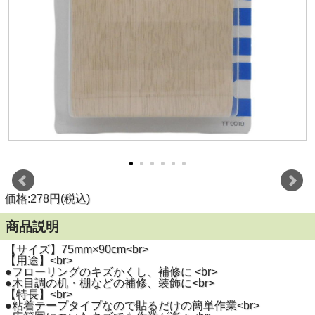
価格:278円(税込)
商品説明
【サイズ】75mm×90cm<br>
【用途】<br>
●フローリングのキズかくし、補修に <br>
●木目調の机・棚などの補修、装飾に<br>
【特長】<br>
●粘着テープタイプなので貼るだけの簡単作業<br>