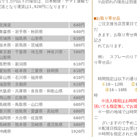
島で１万円以下の場合は、日本郵便・ヤマト運輸で
※品切れの場合は別途
配送となり運賃は1,920円になります）
■お取り寄せ品
ご注文後当店営業日
北海道
640円
だ
青森県・岩手県・秋田県
640円
きます。お取り寄せ商
宮城県・福島県・山形県
610円
記さ
栃木県・群馬県・茨城県
580円
れております。
東京都・千葉県・埼玉県・神奈川県・
580円
例） スプレーのり
山梨県
り寄せ品）
長野県・新潟県
610円
愛知県・岐阜県・三重県・静岡県
610円
富山県・石川県・福井県
610円
時間指定は以下の通り
滋賀県・京都府
610円
①
10～12時
②
④
16～18時
大阪府・兵庫県・奈良県・和歌山県
610円
時
岡山県・広島県
680円
※法人様宛はお時間指
島根県・鳥取県・山口県
680円
頂いても指定無しでお
香川県・徳島県・愛媛県・高知県
680円
※
一部の地域では時
ご
福岡県・大分県・佐賀県
680円
ざいますので予めご
長崎県・熊本県・宮崎県・鹿児島県
680円
※配達日指定はお受け
沖縄県
1920円
※時間を指定された場