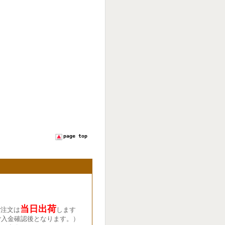
page top
当日出荷
ご注文は
します
ご入金確認後となります。）