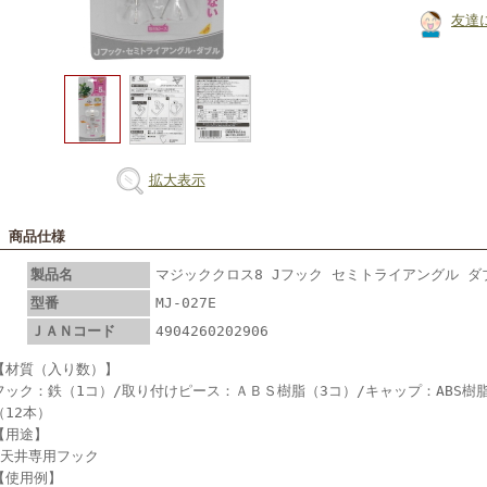
友達
拡大表示
■ 商品仕様
製品名
マジッククロス8 Jフック セミトライアングル ダブル
型番
MJ-027E
ＪＡＮコード
4904260202906
【材質（入り数）】
フック：鉄（1コ）/取り付けピース：ＡＢＳ樹脂（3コ）/キャップ：ABS樹
（12本）
【用途】
●天井専用フック
【使用例】