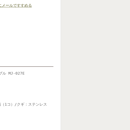
にメールですすめる
 MJ-027E
脂（1コ）/クギ：ステンレス