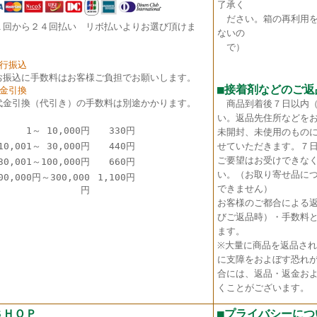
了承く
ださい。箱の再利用を
１回から２４回払い リボ払いよりお選び頂けま
ないの
。
で）
銀行振込
お振込に手数料はお客様ご負担でお願いします。
■接着剤などのご返
代金引換
代金引換（代引き）の手数料は別途かかります。
商品到着後７日以内
い。返品先住所などを
1～ 10,000円
330円
未開封、未使用のもの
10,001～ 30,000円
440円
せていただきます。７
ご要望はお受けできな
30,001～100,000円
660円
い。（お取り寄せ品に
00,000円～300,000
1,100円
できません）
円
お客様のご都合による
びご返品時）・手数料
ます。
※大量に商品を返品さ
に支障をおよぼす恐れ
合には、返品・返金お
くことがございます。
ＳＨＯＰ
■プライバシーにつ