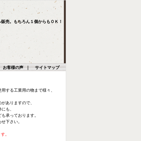
ル販売。もちろん１個からもＯＫ！
｜
お客様の声
｜
サイトマップ
使用する工業用の物まで様々、
のがありますので、
外にも、
ども承っております。
わせ下さい。
ます。
。