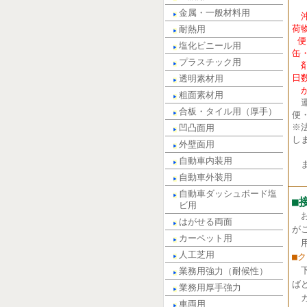
金属・一般材料用
荷
耐熱用
便
塩化ビニール用
缶
プラスチック用
剤
日
透明素材用
が
粗面素材用
運
合板・タイル用（厚手）
便
※
凹凸面用
し
外壁面用
自動車内装用
ま
自動車外装用
自動車ダッシュボード塩
■
ビ用
はがせる両面
が
カーペット用
用
人工芝用
■
業務用強力（耐候性）
ば
業務用厚手強力
カ
車両用