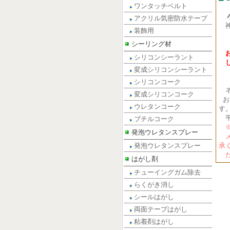
ワンタッチベルト
小
アクリル気密防水テープ
装飾用
電話
シーリング材
FA
シリコンシーラント
変成シリコンシーラント
シリコンコーク
ネ
変成シリコンコーク
お
ウレタンコーク
す
平
ブチルコーク
※
発泡ウレタンスプレー
メ
発泡ウレタンスプレー
承
だ
はがし剤
チューイングガム除去
らくがき消し
シールはがし
両面テープはがし
粘着剤はがし