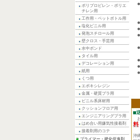
ポリプロピレン・ポリエ
チレン用
工作用・ペットボトル用
塩化ビニル用
発泡スチロール用
壁クロス・手芸用
水中ボンド
タイル用
デコレーション用
紙用
くつ用
エポキシレジン
金属・硬質プラ用
ビニル系床材用
クッションフロア用
■
エンジニアリングプラ用
はめ合い用嫌気性接着剤
料
接着剤用のコテ
沖
プライマー・硬化促進剤