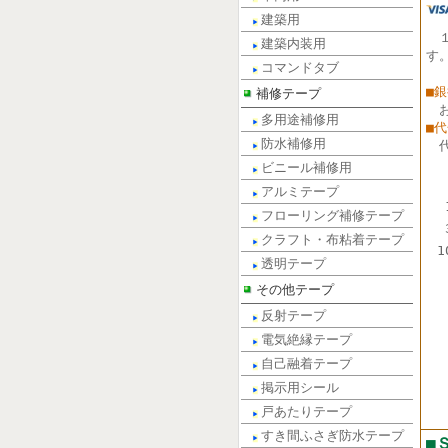
建築用
建築内装用
す
コマンドタブ
■
補修テープ
多用途補修用
■
防水補修用
ビニール補修用
アルミテープ
フローリング補修テープ
クラフト・布粘着テープ
1
透明テープ
その他テープ
反射テープ
電気絶縁テープ
自己融着テープ
掲示用シール
戸あたりテープ
すき間ふさぎ防水テープ
■