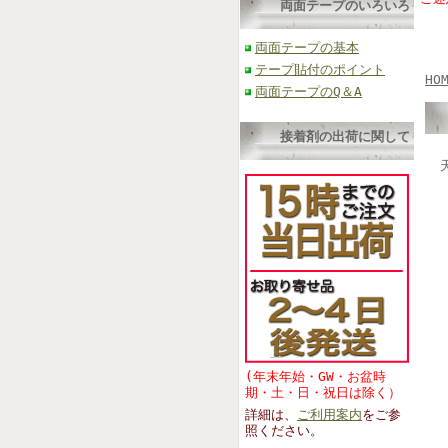
両面テープのいろいろ
両面テープの基本
テープ貼付のポイント
HO
両面テープのQ＆A
接着剤の出荷に関して
(年末年始・GW・お盆時
期・土・日・祝日は除く）
詳細は、
ご利用案内
をご参
照くださ
い。