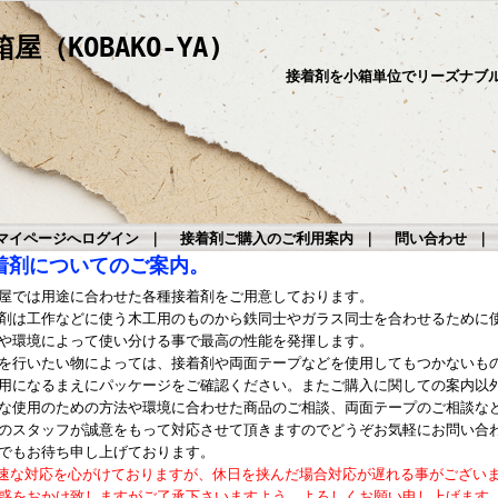
（KOBAKO-YA)
接着剤を小箱単位でリーズナブ
マイページへログイン
｜
接着剤ご購入のご利用案内
｜
問い合わせ
着剤についてのご案内。
屋では用途に合わせた各種接着剤をご用意しております。
剤は工作などに使う木工用のものから鉄同士やガラス同士を合わせるために
や環境によって使い分ける事で最高の性能を発揮します。
を行いたい物によっては、接着剤や両面テープなどを使用してもつかないも
用になるまえにパッケージをご確認ください。またご購入に関しての案内以
な使用のための方法や環境に合わせた商品のご相談、両面テープのご相談な
のスタッフが誠意をもって対応させて頂きますのでどうぞお気軽にお問い合
でもお待ち申し上げております。
速な対応を心がけておりますが、休日を挟んだ場合対応が遅れる事がござい
惑をおかけ致しますがご了承下さいますよう、よろしくお願い申し上げます