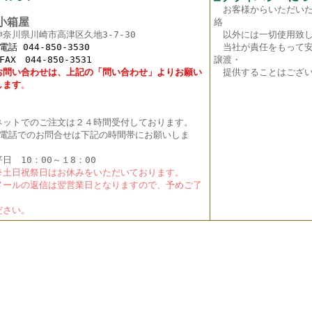
お客様からいただい
箱屋
絡
神奈川県川崎市高津区久地3-7-30
以外には一切使用致し
 044-850-3530
当社が責任をもって安
X 044-850-3531
譲渡・
お問い合わせは、上記の「問い合わせ」よりお願い
提供することはござい
し
ます
。
ットでのご注文は２４時間受付しております。
電話でのお問合せは下記の時間帯にお願いしま
。
日 10：00～１8：00
土日祝祭日はお休みをいただいております。
ールの返信は翌営業日となりますので、予めご了
く
さい。