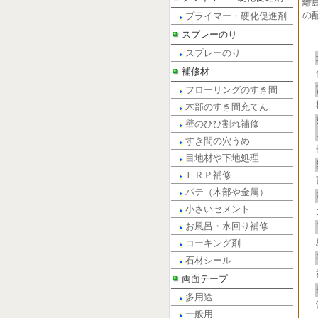
離
の
プライマー・硬化促進剤
スプレーのり
スプレーのり
補修材
フローリングのすき間
木部のすき間充てん
壁のひび割れ補修
すき間の穴うめ
目地材や下地処理
ＦＲＰ補修
パテ（木部や金属）
小さいセメント
お風呂・水回り補修
コーキング剤
石材シール
両面テープ
多用途
一般用