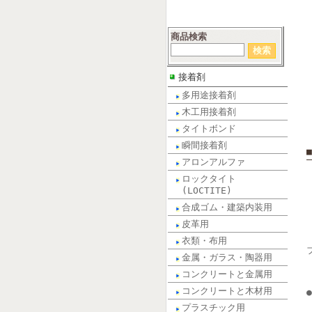
商品検索
接着剤
多用途接着剤
木工用接着剤
タイトボンド
瞬間接着剤
アロンアルファ
ロックタイト
(LOCTITE)
合成ゴム・建築内装用
皮革用
衣類・布用
金属・ガラス・陶器用
コンクリートと金属用
コンクリートと木材用
プラスチック用