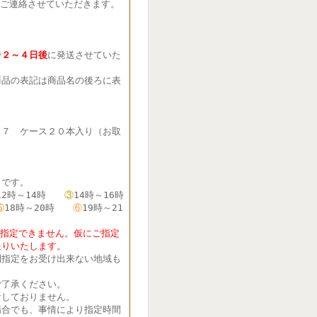
ご連絡させていただきます。
で
２～４日後
に発送させていた
品の表記は商品名の後ろに表
７７ ケース２０本入り（お取
です。
12時～14時
③
14時～16時
⑤
18時～20時
⑥
19時～21
定できません。仮にご指定
送りいたします。
間指定をお受け出来ない地域も
了承ください。
しておりません。
合でも、事情により指定時間