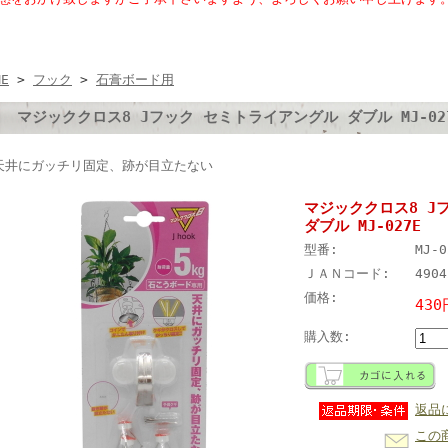
ME
>
フック
>
石膏ボード用
マジッククロス8 Jフック セミトライアングル ダブル MJ-02
天井にガッチリ固定、跡が目立たない
マジッククロス8 J
ダブル MJ-027E
型番:
MJ-0
ＪＡＮコード:
4904
価格:
430
購入数:
返品
この