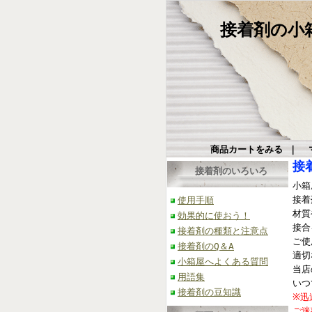
接着剤の小箱屋
商品カートをみる
｜
接
接着剤のいろいろ
小箱
接着
使用手順
材質
効果的に使おう！
接合
接着剤の種類と注意点
ご使
接着剤のQ＆A
適切
小箱屋へよくある質問
当店
用語集
いつ
接着剤の豆知識
※迅
ご迷