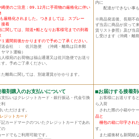
内に
沖縄便のご注意：09.12月に手荷物の厳格化に伴い
配達ができない事も
物
も厳格化されました。つきましては、スプレー
※商品発送後、長期不
・接着
ず当店に商品が戻って
に関しては、陸送+船となりお客様宅までの到着
賃リスト参照）及び当店
数
し受けます（沖縄・離島
１週間前後かかりますので予めご了承ください。
送会社 ： 佐川急便 （沖縄・離島は日本郵
・ヤマト運輸）
法人様宛のお荷物は福山通運又は佐川急便でお送り
ます。予めご了承ください。
た離島に関しては、別途運賃がかかります。
接着剤購入のお支払いについて
■
お届けする接着剤
お支払いはクレジットカード・銀行振込・代金引換
お客様にお送りすると
ご利
ら入荷
いただけます。
された際の小箱やケー
クレジットカード
品と
下記カードマークのついたクレジットカードであれ
梱包の箱に印字された
どの
す。
ードでもご利用可能です。
また緩衝材も新聞紙な