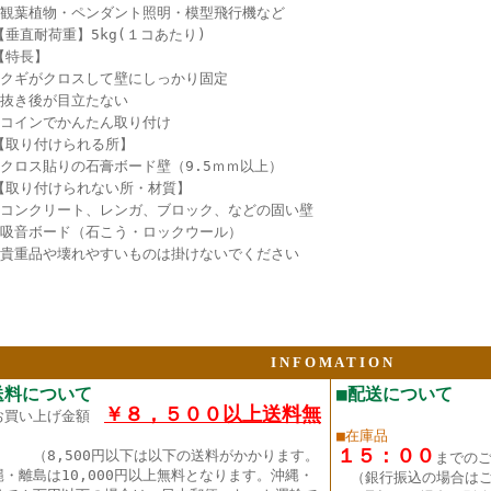
●観葉植物・ペンダント照明・模型飛行機など
【垂直耐荷重】5kg(１コあたり)
【特長】
●クギがクロスして壁にしっかり固定
●抜き後が目立たない
●コインでかんたん取り付け
【取り付けられる所】
●クロス貼りの石膏ボード壁（9.5ｍｍ以上）
【取り付けられない所・材質】
●コンクリート、レンガ、ブロック、などの固い壁
●吸音ボード（石こう・ロックウール）
●貴重品や壊れやすいものは掛けないでください
I N F O M A T I O N
送料について
■配送について
￥８，５００以上送料無
お買い上げ金額
■在庫品
１５：００
（8,500円以下は以下の送料がかかります。
までの
縄・離島は10,000円以上無料となります。沖縄・
（銀行振込の場合は