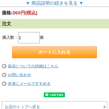
【特長】<br>
▼ 商品説明の続きを見る ▼
●クギがクロスして壁にしっかり固定<br>
●抜き後が目立たない<br>
価格:
360円
(税込)
●コインでかんたん取り付け<br>
【取り付けられる所】<br>
●クロス貼りの石膏ボード壁（9.5ｍｍ以上）<br>
注文
●薄ベニア（5ｍｍ以上）<br>
※ベニアなどの木質新建材には金槌を用意してください。
<br>
【取り付けられない所・材質】<br>
購入数：
個
●コンクリート、レンガ、ブロック、などの固い壁<br>
●土壁、しっくいなどのもろい壁<br>
●京壁<br>
●吸音ボード（石こう・ロックウール）<br>
●ベニアなどの木質新建材には金槌を用意してください。
<br>
●貴重品や壊れやすいものは掛けないでください<br>
返品についての詳細はこちら
お問い合わせ
友達にメールですすめる
お店のトップへ戻る