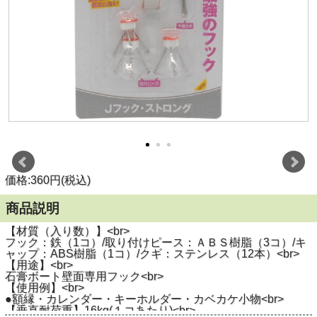
価格:360円(税込)
商品説明
【材質（入り数）】<br>
フック：鉄（1コ）/取り付けピース：ＡＢＳ樹脂（3コ）/キ
ャップ：ABS樹脂（1コ）/クギ：ステンレス（12本）<br>
【用途】<br>
石膏ボート壁面専用フック<br>
【使用例】<br>
●額縁・カレンダー・キーホルダー・カベカケ小物<br>
【垂直耐荷重】16kg(１コあたり)<br>