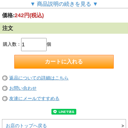
<br>【特長】<br>
▼ 商品説明の続きを見る ▼
●クギがクロスして壁にしっかり固定<br>
●抜き後が目立たない
価格:
242円
(税込)
【注意】<br>
●石こうクギは、石こうボード9ｍｍ以上、薄ベニア5ｍｍ以
上に適しています。吸音ボード（石こう吸音ボード・ロック
注文
ウール吸音板など）には使用できません。<br>
●ベニアなどの木質新建材には金槌を用意してください。
<br>
●貴重品や壊れやすいものは掛けないでください<br>
購入数：
個
返品についての詳細はこちら
お問い合わせ
友達にメールですすめる
お店のトップへ戻る