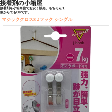
接着剤の小箱屋
接着剤を小箱単位でお安く販売。もちろん１
個からでもOKです。
マジッククロス8 Jフック シングル