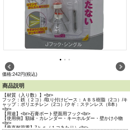
価格:242円(税込)
商品説明
【材質（入り数）】<br>
フック：鉄（２コ）/取り付けピース：ＡＢＳ樹脂（2コ）/キ
ャップ：ポリエチレン（2コ）/クギ：ステンレス（8本）
<br>
【用途】<br>石膏ボート壁面用フック<br>
【使用例】額縁・カレンダー・キーホルダー・壁かけ小物
<br>
【垂直耐荷重】7ｋｇ（１コあたり）<br>