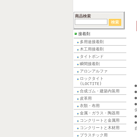
商品検索
接着剤
多用途接着剤
木工用接着剤
タイトボンド
瞬間接着剤
アロンアルファ
ロックタイト
(LOCTITE)
合成ゴム・建築内装用
皮革用
衣類・布用
金属・ガラス・陶器用
コンクリートと金属用
コンクリートと木材用
プラスチック用