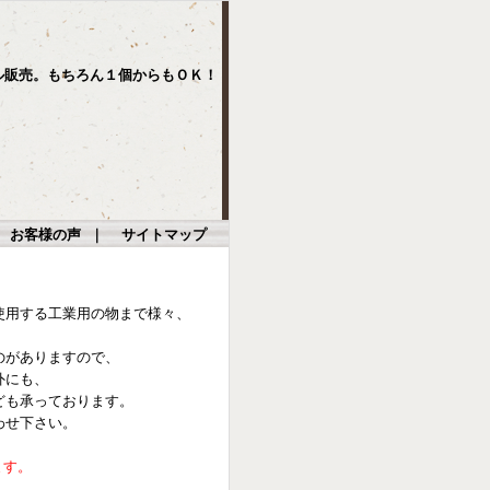
ル販売。もちろん１個からもＯＫ！
｜
お客様の声
｜
サイトマップ
使用する工業用の物まで様々、
のがありますので、
外にも、
ども承っております。
わせ下さい。
ます。
。