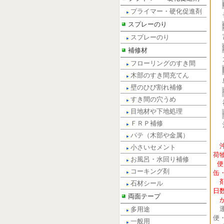
プライマー・硬化促進剤
スプレーのり
スプレーのり
補修材
フローリングのすき間
木部のすき間充てん
壁のひび割れ補修
すき間の穴うめ
目地材や下地処理
ＦＲＰ補修
パテ（木部や金属）
小さいセメント
荷
お風呂・水回り補修
便
コーキング剤
缶
剤
石材シール
日
両面テープ
が
運
多用途
便
一般用