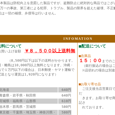
●本製品は防犯向上を意図した製品ですが、盗難防止に絶対的な商品ではござ
●万一の事故、第三者による犯罪、トラブル、製品の限界を超えた破壊、不正
社は一切の補償、弁償等は行いません。
I N F O M A T I O N
送料について
■配送について
￥８，５００以上送料無
お買い上げ金額
■在庫品
１５：００
（8,500円以下は以下の送料がかかります。
までの
縄・離島は10,000円以上無料となります。沖縄・
（銀行振込の場合は
島で１万円以下の場合は、日本郵便・ヤマト運輸で
※品切れの場合は別途
配送となり運賃は1,920円になります）
■お取り寄せ品
ご注文後当店営業日
北海道
640円
だ
青森県・岩手県・秋田県
640円
きます。お取り寄せ商
宮城県・福島県・山形県
610円
記さ
栃木県・群馬県・茨城県
580円
れております。
東京都・千葉県・埼玉県・神奈川県・
580円