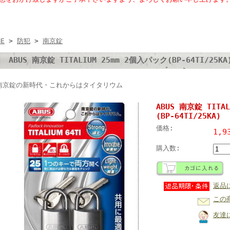
ME
>
防犯
>
南京錠
ABUS 南京錠 TITALIUM 25mm 2個入パック(BP-64TI/25KA
南京錠の新時代・これからはタイタリウム
ABUS 南京錠 TITA
(BP-64TI/25KA)
価格:
1,9
購入数:
返品
この
友達