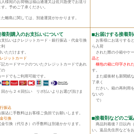
法人様宛のお荷物は福山通運又は佐川急便でお送り
ます。予めご了承ください。
た離島に関しては、別途運賃がかかります。
接着剤購入のお支払いについて
■
お届けする接着剤
お支払いはクレジットカード・銀行振込・代金引換
お客様にお送りすると
ご利
ら入荷
いただけます。
された際の小箱やケー
クレジットカード
品と
下記カードマークのついたクレジットカードであれ
梱包の箱に印字された
どの
す。
ードでもご利用可能です。
また緩衝材も新聞紙な
了承く
ださい。箱の再利用を
１回から２４回払い リボ払いよりお選び頂けま
ないの
。
で）
銀行振込
お振込に手数料はお客様ご負担でお願いします。
■接着剤などのご返
代金引換
代金引換（代引き）の手数料は別途かかります。
商品到着後７日以内
い。返品先住所などを