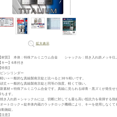
拡大表示
【材質】 本体：特殊アルミニウム合金 シャックル：焼き入れ鉄メッキ仕
【キー】6本付き
【特長】
●ピンシリンダー
●軽い＝一般的な真鍮製南京錠と比べると30％軽いです。
●頑丈＝一般的な真鍮製南京錠と同等の強度。軽くて強い。
●新素材＝特殊アルミニウム合金です。真鍮に見られる緑青・黒ズミが発生せ
保ちます。
●焼き入れ鉄＝シャックルには、切断に対しても最も高い抵抗力を発揮する熱
●オートロック＝錠本体内蔵のラッチロック機構により、キーを使用しなくて
自動施錠。
【注意】