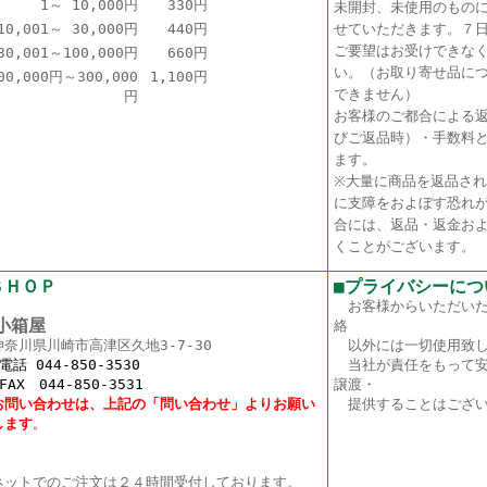
1～ 10,000円
330円
未開封、未使用のもの
10,001～ 30,000円
440円
せていただきます。７
ご要望はお受けできな
30,001～100,000円
660円
い。（お取り寄せ品に
00,000円～300,000
1,100円
できません）
円
お客様のご都合による
びご返品時）・手数料
ます。
※大量に商品を返品さ
に支障をおよぼす恐れ
合には、返品・返金お
くことがございます。
ＳＨＯＰ
■プライバシーにつ
お客様からいただい
箱屋
絡
神奈川県川崎市高津区久地3-7-30
以外には一切使用致し
 044-850-3530
当社が責任をもって安
X 044-850-3531
譲渡・
お問い合わせは、上記の「問い合わせ」よりお願い
提供することはござい
し
ます
。
ットでのご注文は２４時間受付しております。