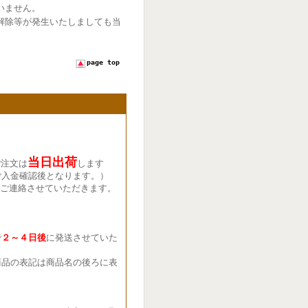
いません。
解除等が発生いたしましても当
page top
当日出荷
ご注文は
します
ご入金確認後となります。）
ご連絡させていただきます。
で
２～４日後
に発送させていた
品の表記は商品名の後ろに表