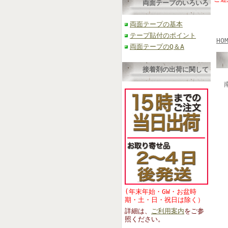
両面テープのいろいろ
両面テープの基本
テープ貼付のポイント
HO
両面テープのQ＆A
接着剤の出荷に関して
(年末年始・GW・お盆時
期・土・日・祝日は除く）
詳細は、
ご利用案内
をご参
照くださ
い。