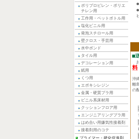
ポリプロピレン・ポリエ
チレン用
工作用・ペットボトル用
塩化ビニル用
発泡スチロール用
壁クロス・手芸用
水中ボンド
■
タイル用
デコレーション用
料
紙用
くつ用
沖
離
エポキシレジン
の
金属・硬質プラ用
ビニル系床材用
クッションフロア用
エンジニアリングプラ用
はめ合い用嫌気性接着剤
接着剤用のコテ
プライマー・硬化促進剤