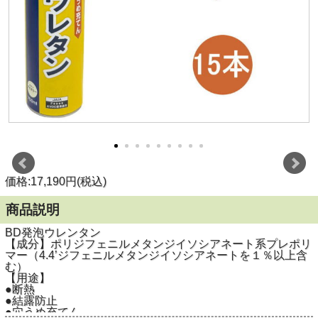
価格:17,190円(税込)
商品説明
BD発泡ウレンタン
【成分】ポリジフェニルメタンジイソシアネート系プレポリ
マー（4.4’ジフェニルメタンジイソシアネートを１％以上含
む）
【用途】
●断熱
●結露防止
●穴うめ充てん