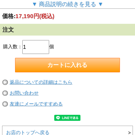
【特長】
▼ 商品説明の続きを見る ▼
●ノンフロン
●1回の使い切り製品です。
価格:
17,190円
(税込)
●逆向使用OK
●発砲量：約30L（１本）
●切断可能な硬化時間：約１時間程度（20ｍｍ厚み）
注文
（気温23℃・湿度50％の場合）
【注意】
●硬化後の発泡ウレタンは紫外線・水によって劣化します。
日が当たる場所へ施工した場合は必ず表面処理をしてくださ
購入数：
個
い。
●使用前は商品の注意事項よお読みの上ご使用ください。
返品についての詳細はこちら
お問い合わせ
友達にメールですすめる
お店のトップへ戻る