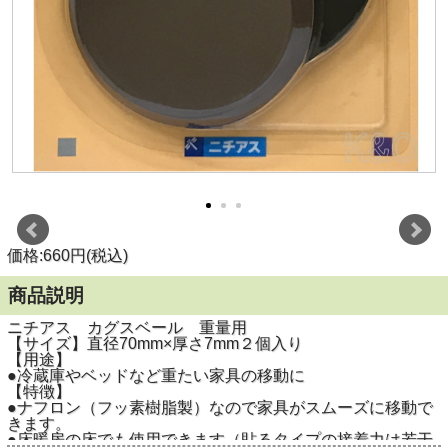
価格:660円(税込)
商品説明
ニチアス カグスベール 重量用
【サイズ】直径70mm×厚さ7mm２個入り
【用途】
●冷蔵庫やベッドなど重たい家具の移動に
【特徴】
●ナフロン（フッ素樹脂製）なので家具がスムーズに移動で
きます。
●床暖房の床でも使用できます（貼るタイプの接着力は若干