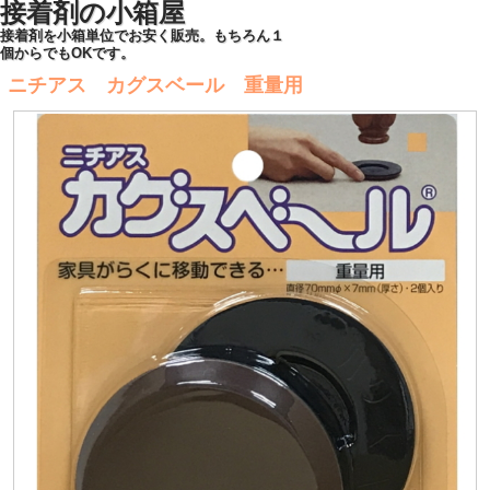
接着剤の小箱屋
接着剤を小箱単位でお安く販売。もちろん１
個からでもOKです。
ニチアス カグスベール 重量用