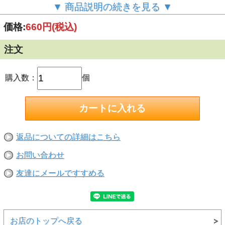
低下します）
▼ 商品説明の続きを見る ▼
【使える床】
●フローリング・カーペット・畳の床に使えます。
価格:
660円
(税込)
※タイルやコンクリートなど表面が硬くて凸凹しているよう
な床では、お使いいただけません。
【動かせる重量の目安】
注文
●貼るタイプ（丸・角・長方型）やキャップタイプは４点支
持で60kg程度です。
●重量用で4点支持で100kg程度、プロ用は2本使用で200kg
です。
購入数：
個
※あくまでも目安となります。接地面積や床の種類により異
なります。
【注意事項】
※カグスベールをセットした家具等は、踏み台として使用し
ないでください。
※床の傷防止材ではありません。
※ある程度の防音効果はありますが、防音材ほどの防音効果
返品についての詳細はこちら
はありません。
※加熱しないでください。
お問い合わせ
※全体に重量が均一にかかるようにセットしてください。
※床や家具にたわみ等があると、本来の性能が発揮できない
場合があります。
友達にメールですすめる
お店のトップへ戻る