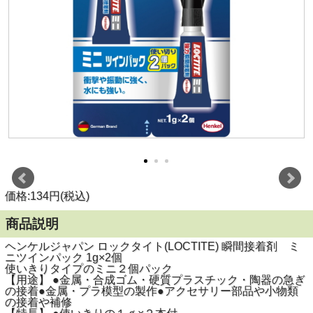
価格:134円(税込)
商品説明
ヘンケルジャパン ロックタイト(LOCTITE) 瞬間接着剤 ミ
ニツインパック 1g×2個
使いきりタイプのミニ２個パック
【用途】 ●金属・合成ゴム・硬質プラスチック・陶器の急ぎ
の接着●金属・プラ模型の製作●アクセサリー部品や小物類
の接着や補修