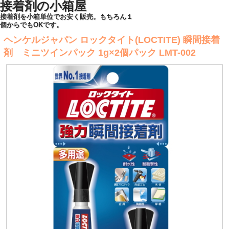
接着剤の小箱屋
接着剤を小箱単位でお安く販売。もちろん１
個からでもOKです。
ヘンケルジャパン ロックタイト(LOCTITE) 瞬間接着
剤 ミニツインパック 1g×2個パック LMT-002