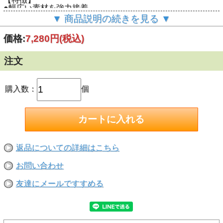
●幅広い素材を強力接着
●耐水性
▼ 商品説明の続きを見る ▼
●耐衝撃
【注意】
価格:
7,280円
(税込)
●皮革や布は接着面が硬くなり、柔軟性を損なうことがあり
ます。
●接着面が小さい場所（メガネのフレーム）やメッキ部分は
注文
十分な接着強度が得られません。
●アクリル系・ポリカーボネイト系・ポリスチレン系のプラ
スチックの場合、プラスチック部分がひび割れたり、表面が
溶けることがあります。
購入数：
個
●常時水がかかるところは不可です
●接着できないもの ポリエチレン・ポリプロピレン・ナ
イロン・軟質ビニール・フッ素樹脂・シリコーンゴム・ガラ
ス・発泡スチロールには接着できません。
返品についての詳細はこちら
お問い合わせ
友達にメールですすめる