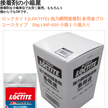
接着剤の小箱屋
接着剤を小箱単位でお安く販売。もちろん１
個からでもOKです。
ロックタイト(LOCTITE) 強力瞬間接着剤 多用途プロ
ユースタイプ 20g LMP-020 小箱１０個入り