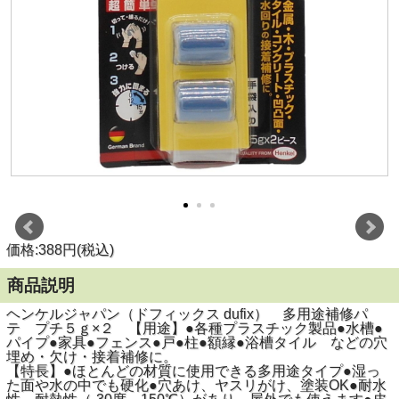
価格:388円(税込)
商品説明
ヘンケルジャパン（ドフィックス dufix） 多用途補修パ
テ プチ５ｇ×２ 【用途】●各種プラスチック製品●水槽●
パイプ●家具●フェンス●戸●柱●額縁●浴槽タイル などの穴
埋め・欠け・接着補修に。
【特長】●ほとんどの材質に使用できる多用途タイプ●湿っ
た面や水の中でも硬化●穴あけ、ヤスリがけ、塗装OK●耐水