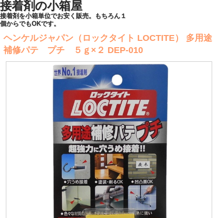
接着剤の小箱屋
接着剤を小箱単位でお安く販売。もちろん１
個からでもOKです。
ヘンケルジャパン（ロックタイト LOCTITE） 多用途
補修パテ プチ ５ｇ×２ DEP-010