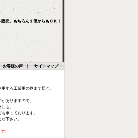
ル販売。もちろん１個からもＯＫ！
｜
お客様の声
｜
サイトマップ
使用する工業用の物まで様々、
のがありますので、
外にも、
ども承っております。
わせ下さい。
ます。
。