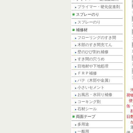
プライマー・硬化促進剤
スプレーのり
スプレーのり
補修材
フローリングのすき間
木部のすき間充てん
壁のひび割れ補修
すき間の穴うめ
目地材や下地処理
ＦＲＰ補修
パテ（木部や金属）
小さいセメント
お風呂・水回り補修
荷
便
コーキング剤
缶
石材シール
剤
両面テープ
日
が
多用途
運
一般用
便