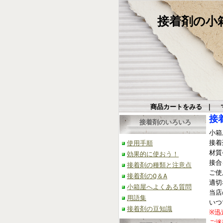
接着剤の小箱屋
商品カートをみる
｜
接
接着剤のいろいろ
小箱
接着
使用手順
材質
効果的に使おう！
接合
接着剤の種類と注意点
ご使
接着剤のQ＆A
適切
小箱屋へよくある質問
当店
用語集
いつ
接着剤の豆知識
※迅
ご迷