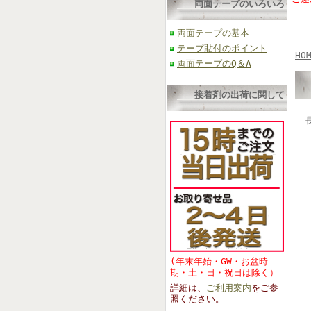
両面テープのいろいろ
両面テープの基本
テープ貼付のポイント
HO
両面テープのQ＆A
接着剤の出荷に関して
(年末年始・GW・お盆時
期・土・日・祝日は除く）
詳細は、
ご利用案内
をご参
照くださ
い。