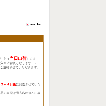
page top
当日出荷
ご注文は
します
ご入金確認後となります。）
ご連絡させていただきます。
で
２～４日後
に発送させていた
品の表記は商品名の後ろに表