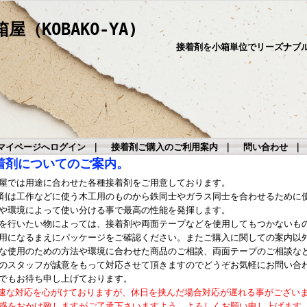
（KOBAKO-YA)
接着剤を小箱単位でリーズナブ
マイページへログイン
｜
接着剤ご購入のご利用案内
｜
問い合わせ
着剤についてのご案内。
屋では用途に合わせた各種接着剤をご用意しております。
剤は工作などに使う木工用のものから鉄同士やガラス同士を合わせるために
や環境によって使い分ける事で最高の性能を発揮します。
を行いたい物によっては、接着剤や両面テープなどを使用してもつかないも
用になるまえにパッケージをご確認ください。またご購入に関しての案内以
な使用のための方法や環境に合わせた商品のご相談、両面テープのご相談な
のスタッフが誠意をもって対応させて頂きますのでどうぞお気軽にお問い合
でもお待ち申し上げております。
速な対応を心がけておりますが、休日を挟んだ場合対応が遅れる事がござい
惑をおかけ致しますがご了承下さいますよう、よろしくお願い申し上げます