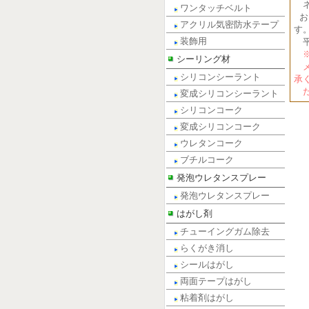
ネ
ワンタッチベルト
お
アクリル気密防水テープ
す
装飾用
平
※
シーリング材
メ
シリコンシーラント
承
だ
変成シリコンシーラント
シリコンコーク
変成シリコンコーク
ウレタンコーク
ブチルコーク
発泡ウレタンスプレー
発泡ウレタンスプレー
はがし剤
チューイングガム除去
らくがき消し
シールはがし
両面テープはがし
粘着剤はがし