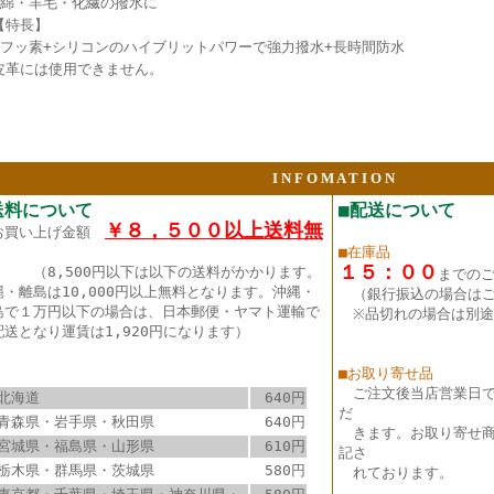
●綿・羊毛・化繊の撥水に
【特長】
●フッ素+シリコンのハイブリットパワーで強力撥水+長時間防水
皮革には使用できません。
I N F O M A T I O N
送料について
■配送について
￥８，５００以上送料無
お買い上げ金額
■在庫品
１５：００
（8,500円以下は以下の送料がかかります。
までの
縄・離島は10,000円以上無料となります。沖縄・
（銀行振込の場合は
島で１万円以下の場合は、日本郵便・ヤマト運輸で
※品切れの場合は別途
配送となり運賃は1,920円になります）
■お取り寄せ品
ご注文後当店営業日
北海道
640円
だ
青森県・岩手県・秋田県
640円
きます。お取り寄せ商
宮城県・福島県・山形県
610円
記さ
栃木県・群馬県・茨城県
580円
れております。