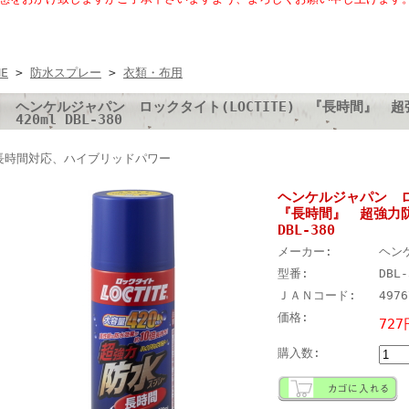
ME
>
防水スプレー
>
衣類・布用
ヘンケルジャパン ロックタイト(LOCTITE) 『長時間』
420ml DBL-380
長時間対応、ハイブリッドパワー
ヘンケルジャパン ロ
『長時間』 超強力防
DBL-380
メーカー:
ヘン
型番:
DBL-
ＪＡＮコード:
4976
価格:
727
購入数: