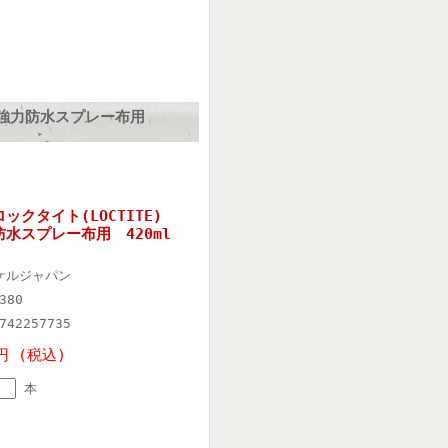
 超強力防水スプレー布用
ックタイト(LOCTITE)
水スプレー布用 420ml
ケルジャパン
380
742257735
円 (税込)
本