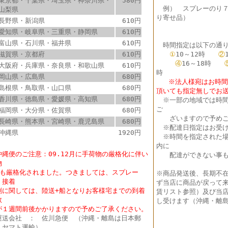
東京都・千葉県・埼玉県・神奈川県・
580円
例） スプレーのり
山梨県
り寄せ品）
長野県・新潟県
610円
愛知県・岐阜県・三重県・静岡県
610円
富山県・石川県・福井県
610円
時間指定は以下の通り
滋賀県・京都府
610円
①
10～12時
②
④
16～18時
大阪府・兵庫県・奈良県・和歌山県
610円
時
岡山県・広島県
680円
※法人様宛はお時間指
島根県・鳥取県・山口県
680円
頂いても指定無しでお
香川県・徳島県・愛媛県・高知県
680円
※
一部の地域では時
ご
福岡県・大分県・佐賀県
680円
ざいますので予めご
長崎県・熊本県・宮崎県・鹿児島県
680円
※配達日指定はお受け
沖縄県
1920円
※時間を指定された場
内に
沖縄便のご注意：09.12月に手荷物の厳格化に伴い
配達ができない事も
物
も厳格化されました。つきましては、スプレー
※商品発送後、長期不
・接着
ず当店に商品が戻って
に関しては、陸送+船となりお客様宅までの到着
賃リスト参照）及び当店
数
し受けます（沖縄・離島
１週間前後かかりますので予めご了承ください。
送会社 ： 佐川急便 （沖縄・離島は日本郵
・ヤマト運輸）