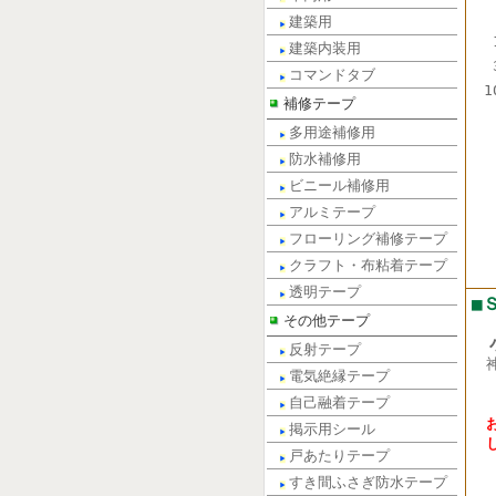
建築用
建築内装用
コマンドタブ
1
補修テープ
多用途補修用
防水補修用
ビニール補修用
アルミテープ
フローリング補修テープ
クラフト・布粘着テープ
透明テープ
■
その他テープ
小
反射テープ
電気絶縁テープ
電話
自己融着テープ
FA
掲示用シール
戸あたりテープ
すき間ふさぎ防水テープ