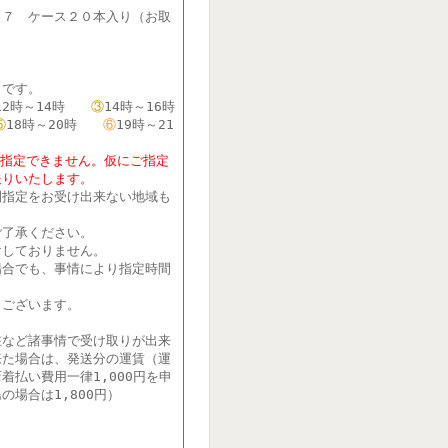
７７ ケース２０本入り（お取
です。
12時～14時
③
14時～16時
⑤
18時～20時
⑥
19時～21
定できません。仮にご指定
送りいたします。
間指定をお受け出来ない地域も
了承ください。
しておりません。
合でも、事情により指定時間
ございます。
在など諸事情で受け取りが出来
来た場合は、発送分の運賃（運
着払い費用一律1,000円を申
の場合は1,800円）