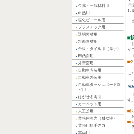
※
金属・一般材料用
し
耐熱用
塩化ビニール用
ま
プラスチック用
透明素材用
■
粗面素材用
合板・タイル用（厚手）
が
用
凹凸面用
■
外壁面用
自動車内装用
ば
自動車外装用
カ
自動車ダッシュボード塩
ビ用
はがせる両面
す
カーペット用
■
人工芝用
業務用強力（耐候性）
■
業務用厚手強力
車両用