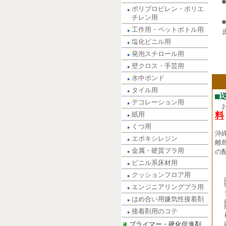
ポリプロピレン・ポリエ
チレン用
工作用・ペットボトル用
塩化ビニル用
発泡スチロール用
壁クロス・手芸用
水中ボンド
タイル用
■
デコレーション用
料
紙用
くつ用
沖
エポキシレジン
離
金属・硬質プラ用
の
ビニル系床材用
クッションフロア用
エンジニアリングプラ用
はめ合い用嫌気性接着剤
接着剤用のコテ
プライマー・硬化促進剤