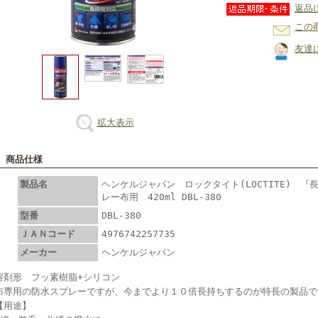
返品
この
友達
拡大表示
■ 商品仕様
製品名
ヘンケルジャパン ロックタイト(LOCTITE) 
レー布用 420ml DBL-380
型番
DBL-380
ＪＡＮコード
4976742257735
メーカー
ヘンケルジャパン
溶剤形 フッ素樹脂+シリコン
布専用の防水スプレーですが、今までより１０倍長持ちするのが特長の製品で
【用途】