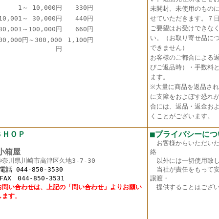
1～ 10,000円
330円
未開封、未使用のもの
10,001～ 30,000円
440円
せていただきます。７
ご要望はお受けできな
30,001～100,000円
660円
い。（お取り寄せ品に
00,000円～300,000
1,100円
できません）
円
お客様のご都合による
びご返品時）・手数料
ます。
※大量に商品を返品さ
に支障をおよぼす恐れ
合には、返品・返金お
くことがございます。
ＳＨＯＰ
■プライバシーにつ
お客様からいただい
箱屋
絡
神奈川県川崎市高津区久地3-7-30
以外には一切使用致し
 044-850-3530
当社が責任をもって安
X 044-850-3531
譲渡・
お問い合わせは、上記の「問い合わせ」よりお願い
提供することはござい
し
ます
。