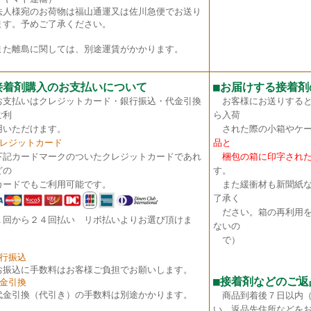
法人様宛のお荷物は福山通運又は佐川急便でお送り
ます。予めご了承ください。
た離島に関しては、別途運賃がかかります。
接着剤購入のお支払いについて
■
お届けする接着剤
お支払いはクレジットカード・銀行振込・代金引換
お客様にお送りすると
ご利
ら入荷
いただけます。
された際の小箱やケー
クレジットカード
品と
下記カードマークのついたクレジットカードであれ
梱包の箱に印字された
どの
す。
ードでもご利用可能です。
また緩衝材も新聞紙な
了承く
ださい。箱の再利用を
１回から２４回払い リボ払いよりお選び頂けま
ないの
。
で）
銀行振込
お振込に手数料はお客様ご負担でお願いします。
■接着剤などのご返
代金引換
代金引換（代引き）の手数料は別途かかります。
商品到着後７日以内
い。返品先住所などを