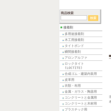
商品検索
接着剤
多用途接着剤
木工用接着剤
タイトボンド
瞬間接着剤
アロンアルファ
ロックタイト
(LOCTITE)
合成ゴム・建築内装用
皮革用
衣類・布用
金属・ガラス・陶器用
コンクリートと金属用
コンクリートと木材用
プラスチック用