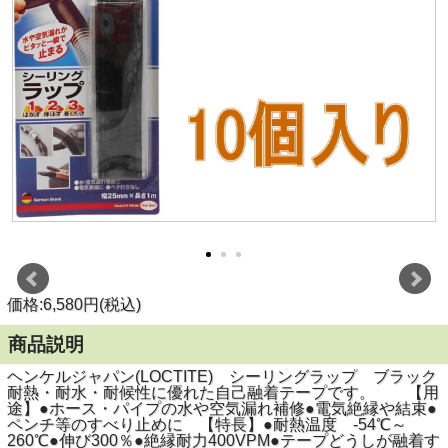
価格:6,580円(税込)
商品説明
ヘンケルジャパン(LOCTITE) シーリングラップ ブラック
耐熱・耐水・耐候性に優れた自己融着テープです。 【用
途】●ホース・パイプの水や空気漏れ補修●電気絶縁や結束●
ペンチ等のすべり止めに 【特長】●耐熱温度 -54℃～
260℃●伸び300％●絶縁耐力400VPM●テープどうしが融着す