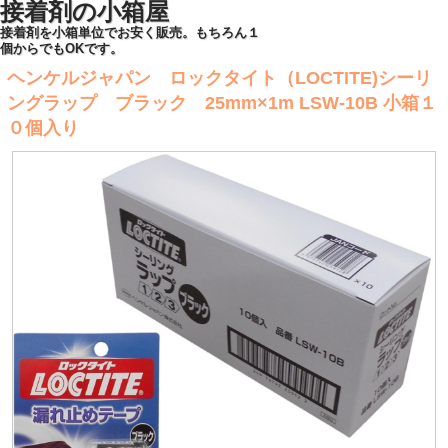
接着剤の小箱屋
接着剤を小箱単位でお安く販売。もちろん１
個からでもOKです。
ヘンケルジャパン ロックタイト（LOCTITE)シーリ
ングラップ ブラック 25mm×1m LSW-10B 小箱１
０個入り