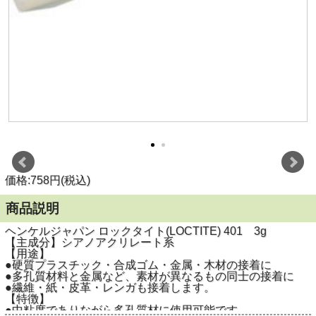
価格:758円(税込)
商品説明
ヘンケルジャパン ロックタイト(LOCTITE) 401 3g
【主成分】シアノアクリレート系
【用途】
●硬質プラスチック・合成ゴム・金属・木材の接着に
●多孔質材料と金属など、素材が異なるもの同士の接着に
●繊維・紙・皮革・レンガも接着します。
【特徴】
●中粘度でありながら多孔質材に使用可能です。