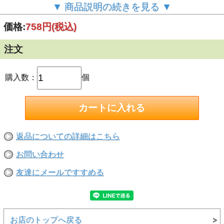
●超高速接着
▼ 商品説明の続きを見る ▼
●難接着材である、ＰＢＴ・ポリアセタール・軟質塩ビ・ポ
リウレタン、シリコーンゴム等にも接着します。
価格:
758円
(税込)
【液色】透明
【粘度（ｍPa・s）】70～110（中粘度）
【せん断強度（N／ｍｍ２】17～24
注文
【使用温度範囲の目安】-55～80℃
【固着時間の目安（秒）】20～45
【おすすめアクセラレーター】ロックタイト7452
【接着できないもの】
購入数：
個
ポリプロピレン・ポリエチレン・シリコーンゴム・フッ素樹
脂・軟質塩化ビニール・ガラス・発泡スチロールには接着し
ません。
※プライマー770を使うとポリエチレン・ポリプロピレン・
シリコーンゴム・軟質塩化ビニールは接着できます。
【注意】
●本製品は工業用のため、細かく取扱説明や注意事項などが
返品についての詳細はこちら
商品に書かれておりません。一般の方のご購入は、ご注意く
ださい。
お問い合わせ
●接着剤の種類によっては接着しないものや、プラスチック
の表面が溶ける場合もあります。また皮革や布などは接着面
が硬くなり、柔軟性を損なうことがあります。
友達にメールですすめる
●用途にあります素材以外には使用しないでください。
●貴金属・高価格品・飲食用食器には使用しないでくださ
い。
お店のトップへ戻る