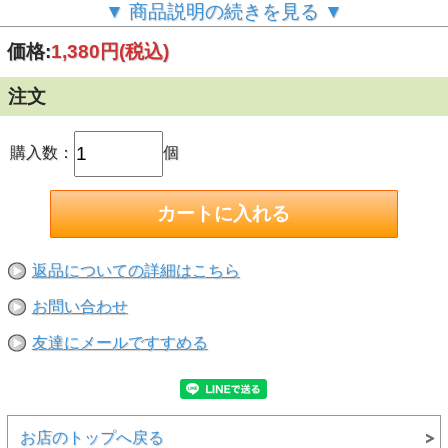
●超高速接着
▼ 商品説明の続きを見る ▼
●オーリング・ゴムシールの接着に
●難接着材である、ＰＢＴ・ポリアセタール・PPS・ポリカ
価格:
1,380円
(税込)
ーボネイト等にも接着に適し、後浸透接着ができます。
【液色】透明
【粘度（ｍPa・s）】12～22（低粘度）
注文
【せん断強度（N／ｍｍ２】18～26
【使用温度範囲の目安】-55～80℃
【固着時間の目安（秒）】10～20
【おすすめアクセラレーター】ロックタイト7452
購入数：
個
【接着できないもの】
ポリプロピレン・ポリエチレン・シリコーンゴム・フッ素樹
脂・軟質塩化ビニール・ガラス・発泡スチロールには接着し
ません。
※プライマー770を使うとポリエチレン・ポリプロピレン・
シリコーンゴム・軟質塩化ビニールは接着できます。
【注意】
返品についての詳細はこちら
●本製品は工業用のため、細かく取扱説明や注意事項などが
商品に書かれておりません。一般の方のご購入は、ご注意く
お問い合わせ
ださい。
●接着剤の種類によっては接着しないものや、プラスチック
の表面が溶ける場合もあります。また皮革や布などは接着面
友達にメールですすめる
が硬くなり、柔軟性を損なうことがあります。
●用途にあります素材以外には使用しないでください。
●貴金属・高価格品・飲食用食器には使用しないでくださ
い。
お店のトップへ戻る