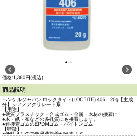
価格:1,380円(税込)
商品説明
ヘンケルジャパン ロックタイト(LOCTITE) 406 20g【主成
分】シアノアクリレート系
【用途】
●硬質プラスチック・合成ゴム・金属・木材の接着に
●木・紙・布などの多孔質にも接着します。
●難接着ゴムのEPDMゴム・バイトンゴム
【特徴】
●低粘度なので後浸透接着が出来ます。